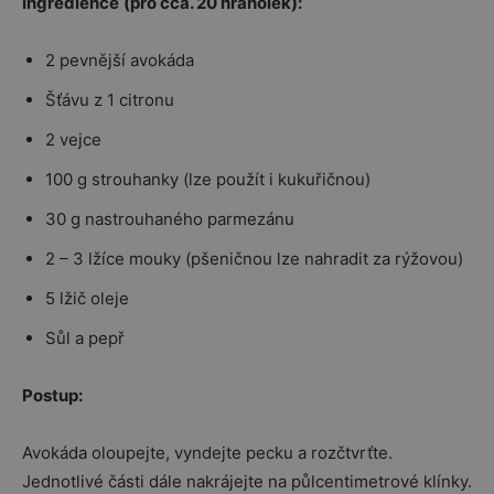
Ingredience
(pro cca. 20 hranolek):
2 pevnější avokáda
Šťávu z 1 citronu
2 vejce
100 g strouhanky (lze použít i kukuřičnou)
30 g nastrouhaného parmezánu
2 – 3 lžíce mouky (pšeničnou lze nahradit za rýžovou)
5 lžič oleje
Sůl a pepř
Postup:
Avokáda oloupejte, vyndejte pecku a rozčtvrťte.
Jednotlivé části dále nakrájejte na půlcentimetrové klínky.