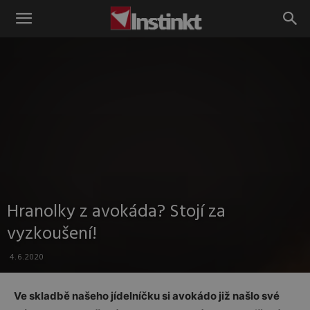
Instinkt
Hranolky z avokáda? Stojí za
vyzkoušení!
4.6.2020
Ve skladbě našeho jídelníčku si avokádo již našlo své