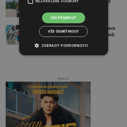
Gabriela Soukalová se nebojí
NEZAŘAZENÉ SOUBORY
sportovat ani v těhotenství
VŠE PŘIJMOUT
Dopřejte si na Colours of Ostrava
VŠE ODMÍTNOUT
pauzu plnou zážitků v IQOS zóně
ZOBRAZIT PODROBNOSTI
Reklama