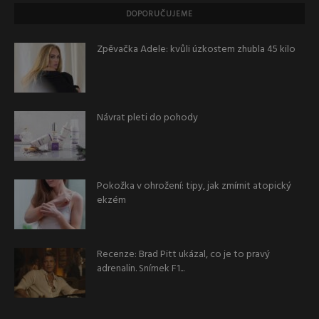
DOPORUČUJEME
Zpěvačka Adele: kvůli úzkostem zhubla 45 kilo
Návrat pleti do pohody
Pokožka v ohrožení: tipy, jak zmírnit atopický
ekzém
Recenze: Brad Pitt ukázal, co je to pravý
adrenalin. Snímek F1...