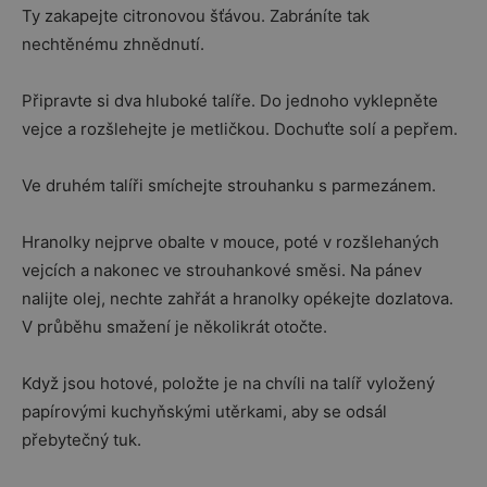
Ty zakapejte citronovou šťávou. Zabráníte tak
nechtěnému zhnědnutí.
Připravte si dva hluboké talíře. Do jednoho vyklepněte
vejce a rozšlehejte je metličkou. Dochuťte solí a pepřem.
Ve druhém talíři smíchejte strouhanku s parmezánem.
Hranolky nejprve obalte v mouce, poté v rozšlehaných
vejcích a nakonec ve strouhankové směsi. Na pánev
nalijte olej, nechte zahřát a hranolky opékejte dozlatova.
V průběhu smažení je několikrát otočte.
Když jsou hotové, položte je na chvíli na talíř vyložený
papírovými kuchyňskými utěrkami, aby se odsál
přebytečný tuk.