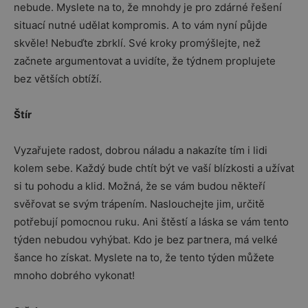
nebude. Myslete na to, že mnohdy je pro zdárné řešení
situací nutné udělat kompromis. A to vám nyní půjde
skvěle! Nebuďte zbrklí. Své kroky promýšlejte, než
začnete argumentovat a uvidíte, že týdnem proplujete
bez větších obtíží.
Štír
Vyzařujete radost, dobrou náladu a nakazíte tím i lidi
kolem sebe. Každý bude chtít být ve vaší blízkosti a užívat
si tu pohodu a klid. Možná, že se vám budou někteří
svěřovat se svým trápením. Naslouchejte jim, určitě
potřebují pomocnou ruku. Ani štěstí a láska se vám tento
týden nebudou vyhýbat. Kdo je bez partnera, má velké
šance ho získat. Myslete na to, že tento týden můžete
mnoho dobrého vykonat!