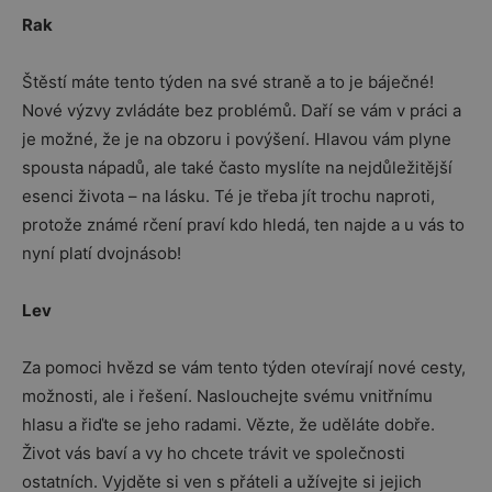
Rak
Štěstí máte tento týden na své straně a to je báječné!
Nové výzvy zvládáte bez problémů. Daří se vám v práci a
je možné, že je na obzoru i povýšení. Hlavou vám plyne
spousta nápadů, ale také často myslíte na nejdůležitější
esenci života – na lásku. Té je třeba jít trochu naproti,
protože známé rčení praví kdo hledá, ten najde a u vás to
nyní platí dvojnásob!
Lev
Za pomoci hvězd se vám tento týden otevírají nové cesty,
možnosti, ale i řešení. Naslouchejte svému vnitřnímu
hlasu a řiďte se jeho radami. Vězte, že uděláte dobře.
Život vás baví a vy ho chcete trávit ve společnosti
ostatních. Vyjděte si ven s přáteli a užívejte si jejich