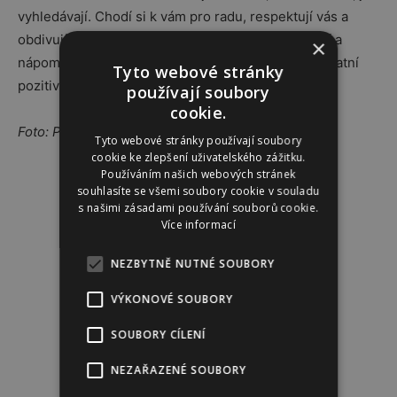
vyhledávají. Chodí si k vám pro radu, respektují vás a
obdivují. Naslouchejte jim, buďte trpěliví, kreativní a
×
nápomocní. Díky tomu, co vyzařujete, dokážete ostatní
Tyto webové stránky
pozitivně ovlivnit a přesvědčit.
používají soubory
cookie.
Foto: Pixabay.com_
Myriam Zilles
Tyto webové stránky používají soubory
cookie ke zlepšení uživatelského zážitku.
Používáním našich webových stránek
Reklama
souhlasíte se všemi soubory cookie v souladu
s našimi zásadami používání souborů cookie.
Více informací
NEZBYTNĚ NUTNÉ SOUBORY
VÝKONOVÉ SOUBORY
SOUBORY CÍLENÍ
NEZAŘAZENÉ SOUBORY