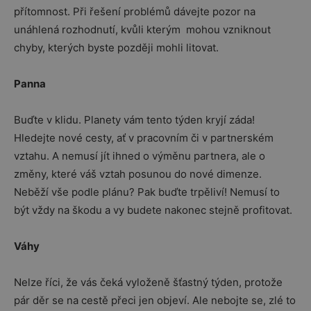
přítomnost. Při řešení problémů dávejte pozor na
unáhlená rozhodnutí, kvůli kterým mohou vzniknout
chyby, kterých byste později mohli litovat.
Panna
Buďte v klidu. Planety vám tento týden kryjí záda!
Hledejte nové cesty, ať v pracovním či v partnerském
vztahu. A nemusí jít ihned o výměnu partnera, ale o
změny, které váš vztah posunou do nové dimenze.
Neběží vše podle plánu? Pak buďte trpěliví! Nemusí to
být vždy na škodu a vy budete nakonec stejně profitovat.
Váhy
Nelze říci, že vás čeká vyloženě šťastný týden, protože
pár děr se na cestě přeci jen objeví. Ale nebojte se, zlé to