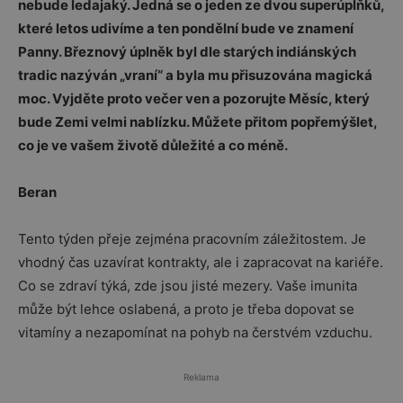
nebude ledajaký. Jedná se o jeden ze dvou superúplňků,
které letos udivíme a ten pondělní bude ve znamení
Panny. Březnový úplněk byl dle starých indiánských
tradic nazýván „vraní“ a byla mu přisuzována magická
moc. Vyjděte proto večer ven a pozorujte Měsíc, který
bude Zemi velmi nablízku. Můžete přitom popřemýšlet,
co je ve vašem životě důležité a co méně.
Beran
Tento týden přeje zejména pracovním záležitostem. Je
vhodný čas uzavírat kontrakty, ale i zapracovat na kariéře.
Co se zdraví týká, zde jsou jisté mezery. Vaše imunita
může být lehce oslabená, a proto je třeba dopovat se
vitamíny a nezapomínat na pohyb na čerstvém vzduchu.
Reklama