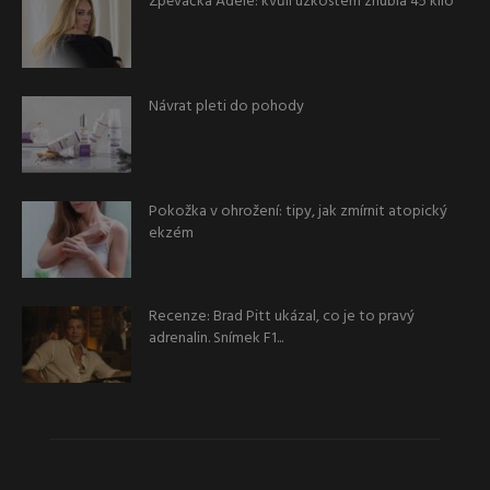
Zpěvačka Adele: kvůli úzkostem zhubla 45 kilo
Návrat pleti do pohody
Pokožka v ohrožení: tipy, jak zmírnit atopický
ekzém
Recenze: Brad Pitt ukázal, co je to pravý
adrenalin. Snímek F1...