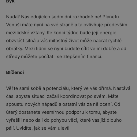
Býk
Nuda? Následujících sedm dní rozhodně ne! Planetu
Venuši máte nyní na své straně a ta ovlivňuje především
mezilidské vztahy. Ke konci týdne bude její energie
obzvlášť silná a váš milostný život může nabrat rychlé
obrátky. Mezi lidmi se nyní budete cítit velmi dobře a od
středy můžete počítat i se zlepšením financí.
Blíženci
Věřte sami sobě a potenciálu, který ve vás dřímá. Nastává
čas, abyste situaci začali koordinovat po svém. Máte
spoustu nových nápadů a ostatní vás za ně ocení. Od
úterý dostanete vesmírnou podporu k tomu, abyste
vyřešili nebo dali do pohybu věci, které vás již dlouho
pálí. Uvidíte, jak se vám uleví!