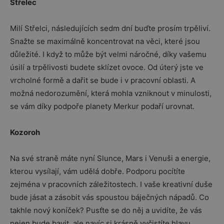
Střelec
Milí Střelci, následujících sedm dní buďte prosím trpěliví.
Snažte se maximálně koncentrovat na věci, které jsou
důležité. I když to může být velmi náročné, díky vašemu
úsilí a trpělivosti budete sklízet ovoce. Od úterý jste ve
vrcholné formě a dařit se bude i v pracovní oblasti. A
možná nedorozumění, která mohla vzniknout v minulosti,
se vám díky podpoře planety Merkur podaří urovnat.
Kozoroh
Na své straně máte nyní Slunce, Mars i Venuši a energie,
kterou vysílají, vám udělá dobře. Podporu pocítíte
zejména v pracovních záležitostech. I vaše kreativní duše
bude jásat a zásobit vás spoustou báječných nápadů. Co
takhle nový koníček? Pusťte se do něj a uvidíte, že vás
nejen bude bavit, ale navíc si krásně vyčistíte hlavu.