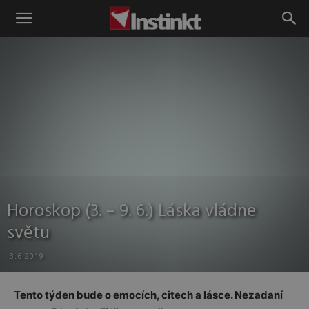
Instinkt
Horoskop (3. – 9. 6.) Láska vládne
světu
3.6.2019
Tento týden bude o emocích, citech a lásce. Nezadaní