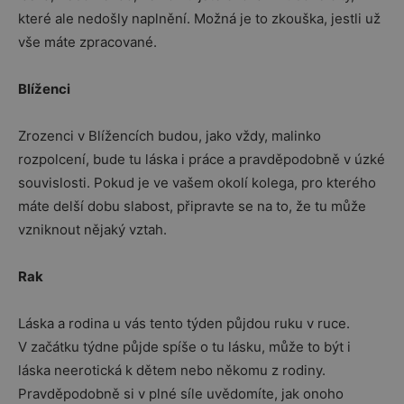
které ale nedošly naplnění. Možná je to zkouška, jestli už
vše máte zpracované.
Blíženci
Zrozenci v Blížencích budou, jako vždy, malinko
rozpolcení, bude tu láska i práce a pravděpodobně v úzké
souvislosti. Pokud je ve vašem okolí kolega, pro kterého
máte delší dobu slabost, připravte se na to, že tu může
vzniknout nějaký vztah.
Rak
Láska a rodina u vás tento týden půjdou ruku v ruce.
V začátku týdne půjde spíše o tu lásku, může to být i
láska neerotická k dětem nebo někomu z rodiny.
Pravděpodobně si v plné síle uvědomíte, jak onoho