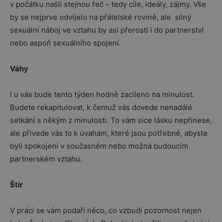
v počátku našli stejnou řeč – tedy cíle, ideály, zájmy. Vše
by se nejprve odvíjelo na přátelské rovině, ale silný
sexuální náboj ve vztahu by asi přerostl i do partnerství
nebo aspoň sexuálního spojení.
Váhy
I u vás bude tento týden hodně zacíleno na minulost.
Budete rekapitulovat, k čemuž vás dovede nenadálé
setkání s někým z minulosti. To vám sice lásku nepřinese,
ale přivede vás to k úvahám, které jsou potřebné, abyste
byli spokojeni v současném nebo možná budoucím
partnerském vztahu.
Štír
V práci se vám podaří něco, co vzbudí pozornost nejen