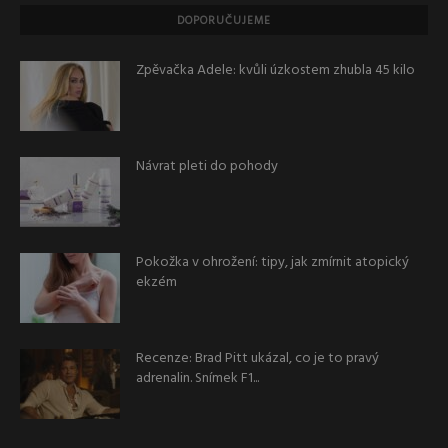
DOPORUČUJEME
Zpěvačka Adele: kvůli úzkostem zhubla 45 kilo
Návrat pleti do pohody
Pokožka v ohrožení: tipy, jak zmírnit atopický
ekzém
Recenze: Brad Pitt ukázal, co je to pravý
adrenalin. Snímek F1...