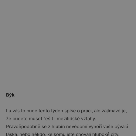
Býk
I u vás to bude tento týden spíše o práci, ale zajímavé je,
že budete muset řešit i mezilidské vztahy.
Pravděpodobně se z hlubin nevědomí vynoří vaše bývalá
láska, nebo někdo, ke komu jste chovali hluboké city,