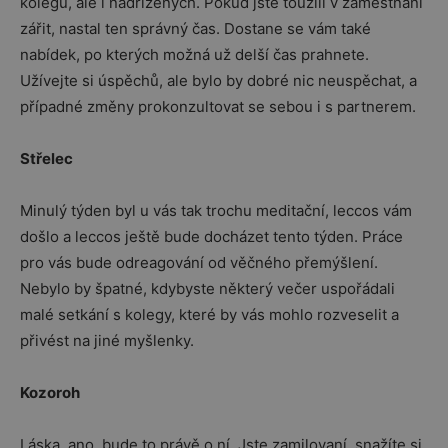
kolegů, ale i nadřízených. Pokud jste toužili v zaměstnání
zářit, nastal ten správný čas. Dostane se vám také
nabídek, po kterých možná už delší čas prahnete.
Užívejte si úspěchů, ale bylo by dobré nic neuspěchat, a
případné změny prokonzultovat se sebou i s partnerem.
Střelec
Minulý týden byl u vás tak trochu meditační, leccos vám
došlo a leccos ještě bude docházet tento týden. Práce
pro vás bude odreagování od věčného přemýšlení.
Nebylo by špatné, kdybyste některý večer uspořádali
malé setkání s kolegy, které by vás mohlo rozveselit a
přivést na jiné myšlenky.
Kozoroh
Láska, ano, bude to právě o ní. Jste zamilovaní, snažíte si