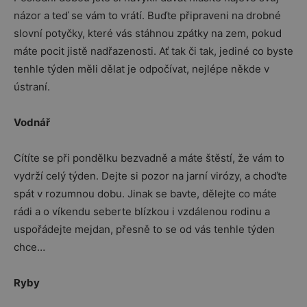
názor a teď se vám to vrátí. Buďte připraveni na drobné
slovní potyčky, které vás stáhnou zpátky na zem, pokud
máte pocit jistě nadřazenosti. Ať tak či tak, jediné co byste
tenhle týden měli dělat je odpočívat, nejlépe někde v
ústraní.
Vodnář
Cítíte se při pondělku bezvadně a máte štěstí, že vám to
vydrží celý týden. Dejte si pozor na jarní virózy, a choďte
spát v rozumnou dobu. Jinak se bavte, dělejte co máte
rádi a o víkendu seberte blízkou i vzdálenou rodinu a
uspořádejte mejdan, přesně to se od vás tenhle týden
chce…
Ryby