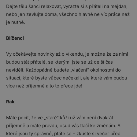
Dejte tělu šanci relaxovat, vyrazte si s přáteli na mejdan,
nebo jen zevlujte doma, všechno hlavně ne víc práce než
je nutné.
Blíženci
Vy očekávejte novinky až o víkendu, je možné že za nimi
budou stát přátelé, se kterými jste se už delší čas
neviděli. Každopádně budete „vláčeni“ okolnostmi do
situací, které byste vůbec nečekali, ale které vám budou
více než příjemné a to to přece jde!
Rak
Máte pocit, že ve „staré“ kůži už vám není dvakrát
příjemně a máte pravdu, osud vás tlačí ke změnám. A
které jsou ty správné, ptáte se – zkuste si večer před