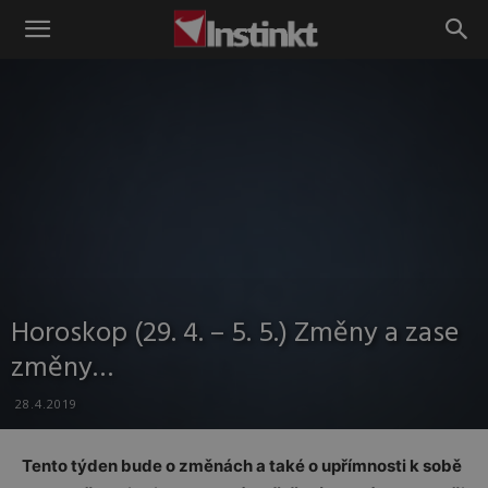
Instinkt
Horoskop (29. 4. – 5. 5.) Změny a zase
změny…
28.4.2019
Tento týden bude o změnách a také o upřímnosti k sobě