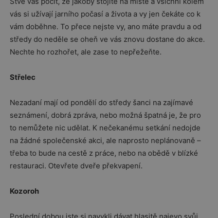
Štve vás pocit, že jakoby stojíte na místě a všichni kolem
vás si užívají jarního počasí a života a vy jen čekáte co k
vám doběhne. To přece nejste vy, ano máte pravdu a od
středy do neděle se oheň ve vás znovu dostane do akce.
Nechte ho rozhořet, ale zase to nepřežeňte.
Střelec
Nezadaní mají od pondělí do středy šanci na zajímavé
seznámení, dobrá zpráva, nebo možná špatná je, že pro
to nemůžete nic udělat. K nečekanému setkání nedojde
na žádné společenské akci, ale naprosto neplánovaně –
třeba to bude na cestě z práce, nebo na obědě v blízké
restauraci. Otevřete dveře překvapení.
Kozoroh
Poslední dobou jste si navykli dávat hlasitě najevo svůj