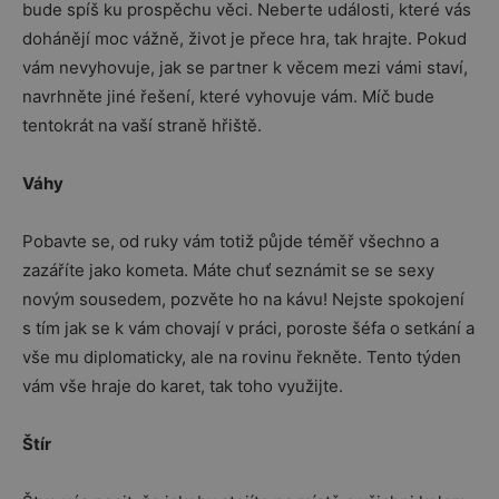
bude spíš ku prospěchu věci. Neberte události, které vás
dohánějí moc vážně, život je přece hra, tak hrajte. Pokud
vám nevyhovuje, jak se partner k věcem mezi vámi staví,
navrhněte jiné řešení, které vyhovuje vám. Míč bude
tentokrát na vaší straně hřiště.
Váhy
Pobavte se, od ruky vám totiž půjde téměř všechno a
zazáříte jako kometa. Máte chuť seznámit se se sexy
novým sousedem, pozvěte ho na kávu! Nejste spokojení
s tím jak se k vám chovají v práci, poroste šéfa o setkání a
vše mu diplomaticky, ale na rovinu řekněte. Tento týden
vám vše hraje do karet, tak toho využijte.
Štír