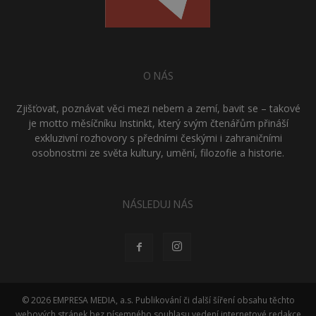
O NÁS
Zjišťovat, poznávat věci mezi nebem a zemí, bavit se – takové
je motto měsíčníku Instinkt, který svým čtenářům přináší
exkluzivní rozhovory s předními českými i zahraničními
osobnostmi ze světa kultury, umění, filozofie a historie.
NÁSLEDUJ NÁS
© 2026 EMPRESA MEDIA, a.s. Publikování či další šíření obsahu těchto
webových stránek bez písemného souhlasu vedení internetové redakce