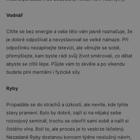
Vodnář
Cítíte se bez energie a vaše tělo vám jasně naznačuje, že
je dobré odpočívat a nevystavovat se velké námaze. Při
odpočinku nezapínejte televizi, ale věnujte se sobě,
přemýšlejte, kam byste rádi svůj život směrovali, co dělat
abyste se cítili lépe. Půjde vám to skvěle a po víkendu
budete plni mentální i fyzické síly.
Ryby
Propadáte se do strachů a úzkostí, ale nevíte, kde tyhle
stavy pramení. Bylo by dobré, zajít si na nějaký sebe
rozvojový seminář, trochu se otevřít sami sobě a nalít si
čistého vína. Bolí to, ale proces je to veskrze léčebný.
Nezadané Ryby dostanou koncem týdne neslušný návrh,