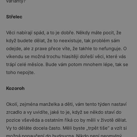
varianty?
Střelec
Věci nabírají spád, a to je dobře. Někdy máte pocit, že
když budete dělat, že to neexistuje, tak problém sám
odejde, ale z praxe přece víte, že takhle to nefunguje. O
víkendu se možná trochu hlasitěji dořeší věci, které vás
trápí celé měsíce. Bude vám potom mnohem lépe, tak se
toho nepojte.
Kozoroh
Okolí, zejména manželka a děti, vám tento týden nastaví
zrcadlo a vy uvidíte, jaké to je, když se někdo staví do
pozice vševěda a ostatním říká co by měli v životě dělat.
Vy to děláte docela často. Měli byste „trpět tiše“ a vzít si
možná ponaučení do budoucna. Nikdo není neomylný.