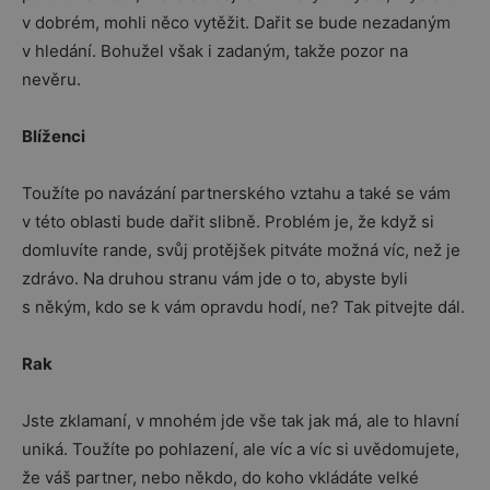
v dobrém, mohli něco vytěžit. Dařit se bude nezadaným
v hledání. Bohužel však i zadaným, takže pozor na
nevěru.
Blíženci
Toužíte po navázání partnerského vztahu a také se vám
v této oblasti bude dařit slibně. Problém je, že když si
domluvíte rande, svůj protějšek pitváte možná víc, než je
zdrávo. Na druhou stranu vám jde o to, abyste byli
s někým, kdo se k vám opravdu hodí, ne? Tak pitvejte dál.
Rak
Jste zklamaní, v mnohém jde vše tak jak má, ale to hlavní
uniká. Toužíte po pohlazení, ale víc a víc si uvědomujete,
že váš partner, nebo někdo, do koho vkládáte velké