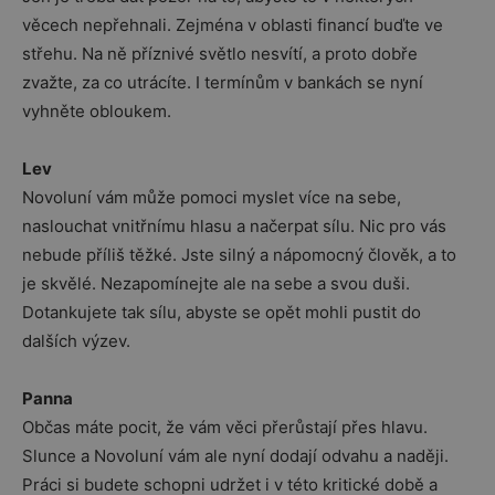
věcech nepřehnali. Zejména v oblasti financí buďte ve
střehu. Na ně příznivé světlo nesvítí, a proto dobře
zvažte, za co utrácíte. I termínům v bankách se nyní
vyhněte obloukem.
Lev
Novoluní vám může pomoci myslet více na sebe,
naslouchat vnitřnímu hlasu a načerpat sílu. Nic pro vás
nebude příliš těžké. Jste silný a nápomocný člověk, a to
je skvělé. Nezapomínejte ale na sebe a svou duši.
Dotankujete tak sílu, abyste se opět mohli pustit do
dalších výzev.
Panna
Občas máte pocit, že vám věci přerůstají přes hlavu.
Slunce a Novoluní vám ale nyní dodají odvahu a naději.
Práci si budete schopni udržet i v této kritické době a