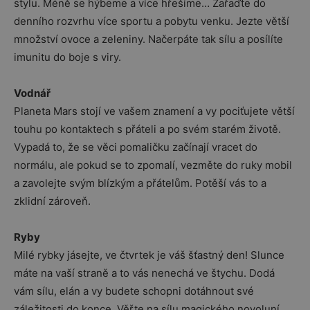
stylu. Méně se hýbeme a více hřešíme… Zařaďte do
denního rozvrhu více sportu a pobytu venku. Jezte větší
množství ovoce a zeleniny. Načerpáte tak sílu a posílíte
imunitu do boje s viry.
Vodnář
Planeta Mars stojí ve vašem znamení a vy pociťujete větší
touhu po kontaktech s přáteli a po svém starém životě.
Vypadá to, že se věci pomaličku začínají vracet do
normálu, ale pokud se to zpomalí, vezměte do ruky mobil
a zavolejte svým blízkým a přátelům. Potěší vás to a
zklidní zároveň.
Ryby
Milé rybky jásejte, ve čtvrtek je váš šťastný den! Slunce
máte na vaší straně a to vás nenechá ve štychu. Dodá
vám sílu, elán a vy budete schopni dotáhnout své
záležitosti do konce. Věřte na sílu magického novoluní,