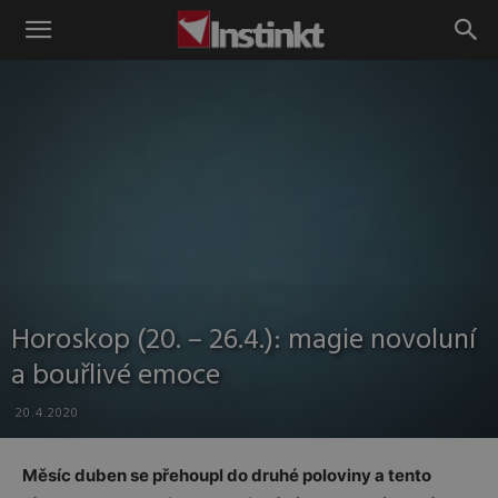
Instinkt
Horoskop (20. – 26.4.): magie novoluní
a bouřlivé emoce
20.4.2020
Měsíc duben se přehoupl do druhé poloviny a tento