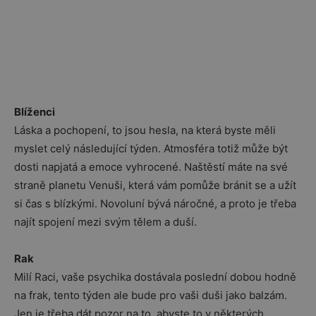
Blíženci
Láska a pochopení, to jsou hesla, na která byste měli
myslet celý následující týden. Atmosféra totiž může být
dosti napjatá a emoce vyhrocené. Naštěstí máte na své
straně planetu Venuši, která vám pomůže bránit se a užít
si čas s blízkými. Novoluní bývá náročné, a proto je třeba
najít spojení mezi svým tělem a duší.
Rak
Milí Raci, vaše psychika dostávala poslední dobou hodně
na frak, tento týden ale bude pro vaši duši jako balzám.
Jen je třeba dát pozor na to, abyste to v některých