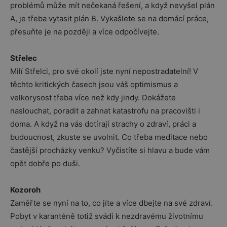
problémů může mít nečekaná řešení, a když nevyšel plán
A, je třeba vytasit plán B. Vykašlete se na domácí práce,
přesuňte je na později a více odpočívejte.
Střelec
Milí Střelci, pro své okolí jste nyní nepostradatelní! V
těchto kritických časech jsou váš optimismus a
velkorysost třeba více než kdy jindy. Dokážete
naslouchat, poradit a zahnat katastrofu na pracovišti i
doma. A když na vás dotírají strachy o zdraví, práci a
budoucnost, zkuste se uvolnit. Co třeba meditace nebo
častější procházky venku? Vyčistíte si hlavu a bude vám
opět dobře po duši.
Kozoroh
Zaměřte se nyní na to, co jíte a více dbejte na své zdraví.
Pobyt v karanténě totiž svádí k nezdravému životnímu