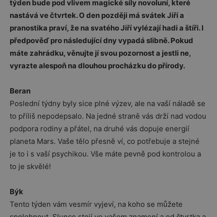
týden bude pod vlivem magické síly novoluní, které
nastává ve čtvrtek. O den později má svátek Jiří a
pranostika praví, že na svatého Jiří vylézají hadi a štíři. I
předpověď pro následující dny vypadá slibně. Pokud
máte zahrádku, věnujte jí svou pozornost a jestli ne,
vyrazte alespoň na dlouhou procházku do přírody.
Beran
Poslední týdny byly sice plné výzev, ale na vaší náladě se
to příliš nepodepsalo. Na jedné straně vás drží nad vodou
podpora rodiny a přátel, na druhé vás dopuje energií
planeta Mars. Vaše tělo přesně ví, co potřebuje a stejné
je to i s vaší psychikou. Vše máte pevně pod kontrolou a
to je skvělé!
Býk
Tento týden vám vesmír vyjeví, na koho se můžete
spolehnout. Slunce stojí ve vašem znamení a od čtvrtka a