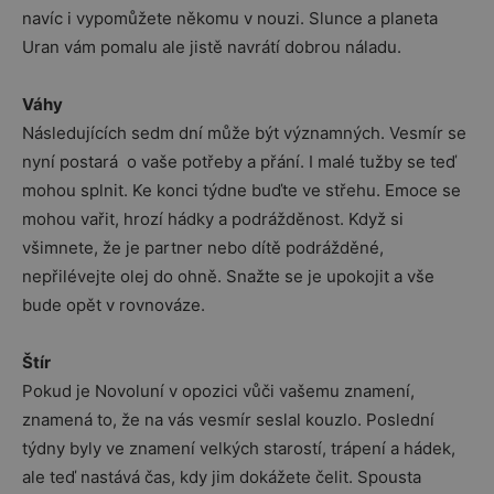
navíc i vypomůžete někomu v nouzi. Slunce a planeta
Uran vám pomalu ale jistě navrátí dobrou náladu.
Váhy
Následujících sedm dní může být významných. Vesmír se
nyní postará o vaše potřeby a přání. I malé tužby se teď
mohou splnit. Ke konci týdne buďte ve střehu. Emoce se
mohou vařit, hrozí hádky a podrážděnost. Když si
všimnete, že je partner nebo dítě podrážděné,
nepřilévejte olej do ohně. Snažte se je upokojit a vše
bude opět v rovnováze.
Štír
Pokud je Novoluní v opozici vůči vašemu znamení,
znamená to, že na vás vesmír seslal kouzlo. Poslední
týdny byly ve znamení velkých starostí, trápení a hádek,
ale teď nastává čas, kdy jim dokážete čelit. Spousta