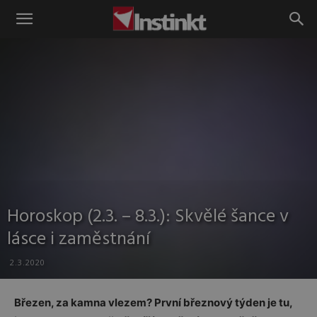
Instinkt
Horoskop (2.3. – 8.3.): Skvělé šance v
lásce i zaměstnání
2.3.2020
Březen, za kamna vlezem? První březnový týden je tu,