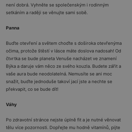
není dobrá. Vyhněte se společenským i rodinným
setkáním a raději se věnujte sami sobě.
Panna
Buďte otevření a světem choďte s doširoka otevřenýma
očima, protože štěstí v lásce máte doslova nadosah! Od
čtvrtka se bude planeta Venuše nacházet ve znamení
Býka a daruje vám něco ze svého kouzla. Budete zářit a
vaše aura bude neodolatelná. Nemusíte se ani moc
snažit, buďte jednoduše takoví jací jste a nechte se
překvapit, co se bude dít!
Váhy
Po zdravotní stránce nejste úplně fit a je nutné věnovat
tělu více pozornosti. Dopřejte mu hodně vitamínů, pijte