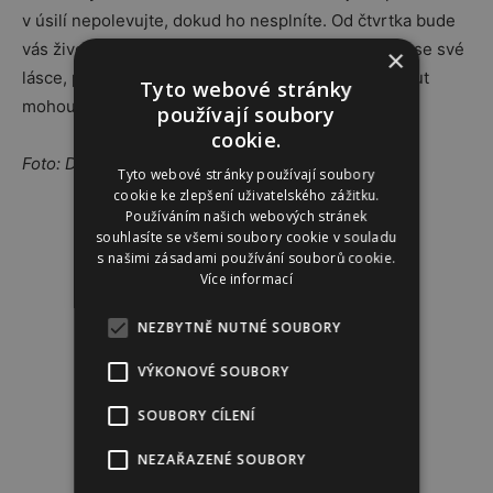
v úsilí nepolevujte, dokud ho nesplníte. Od čtvrtka bude
vás život naplněný smyslností. Máte šanci přiblížit se své
×
lásce, planeta Venuše vám v tom pomůže. Vzniknout
Tyto webové stránky
mohou až magické svazky!
používají soubory
cookie.
Foto: Depositphotos.com
Tyto webové stránky používají soubory
cookie ke zlepšení uživatelského zážitku.
Používáním našich webových stránek
Reklama
souhlasíte se všemi soubory cookie v souladu
s našimi zásadami používání souborů cookie.
Více informací
NEZBYTNĚ NUTNÉ SOUBORY
VÝKONOVÉ SOUBORY
SOUBORY CÍLENÍ
NEZAŘAZENÉ SOUBORY