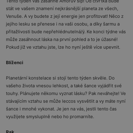
Tento týden vás zasáhně Amorův šíp! Od čtvrtka bude
stát ve vašem znamení nejkrásnější planeta ze všech,
Venuše. A vy budete z její energie jen profitovat! Něco z
jejího lesku se přenese i na vaši osobu, a díky šarmu a
přitažlivosti bude nepřehlédnutelná/ý. Ke konci týdne vás
může zasáhnout láska na první pohled a to je úžasné!
Pokud již ve vztahu jste, lze ho nyní ještě více upevnit.
Blíženci
Planetární konstelace si stojí tento týden skvěle. Do
vašeho života vnesou lehkost, a také šance vyjádřit své
touhy. Plánujete někomu vyznat lásku? Pak neváhejte! Ve
stávajícím vztahu se může leccos vysvětlit a vy máte nyní
šance i mnohé vykonat. Je jen na vás, jestli tento čas
využijete smysluplně nebo ho promarníte.
Rak