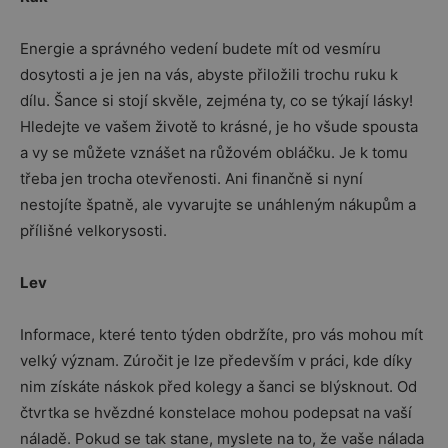
Energie a správného vedení budete mít od vesmíru
dosytosti a je jen na vás, abyste přiložili trochu ruku k
dílu. Šance si stojí skvěle, zejména ty, co se týkají lásky!
Hledejte ve vašem životě to krásné, je ho všude spousta
a vy se můžete vznášet na růžovém obláčku. Je k tomu
třeba jen trocha otevřenosti. Ani finančně si nyní
nestojíte špatně, ale vyvarujte se unáhleným nákupům a
přílišné velkorysosti.
Lev
Informace, které tento týden obdržíte, pro vás mohou mít
velký význam. Zúročit je lze především v práci, kde díky
nim získáte náskok před kolegy a šanci se blýsknout. Od
čtvrtka se hvězdné konstelace mohou podepsat na vaší
náladě. Pokud se tak stane, myslete na to, že vaše nálada