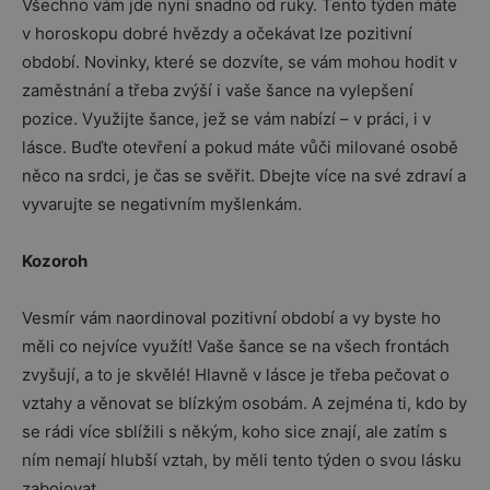
Všechno vám jde nyní snadno od ruky. Tento týden máte
v horoskopu dobré hvězdy a očekávat lze pozitivní
období. Novinky, které se dozvíte, se vám mohou hodit v
zaměstnání a třeba zvýší i vaše šance na vylepšení
pozice. Využijte šance, jež se vám nabízí – v práci, i v
lásce. Buďte otevření a pokud máte vůči milované osobě
něco na srdci, je čas se svěřit. Dbejte více na své zdraví a
vyvarujte se negativním myšlenkám.
Kozoroh
Vesmír vám naordinoval pozitivní období a vy byste ho
měli co nejvíce využít! Vaše šance se na všech frontách
zvyšují, a to je skvělé! Hlavně v lásce je třeba pečovat o
vztahy a věnovat se blízkým osobám. A zejména ti, kdo by
se rádi více sblížili s někým, koho sice znají, ale zatím s
ním nemají hlubší vztah, by měli tento týden o svou lásku
zabojovat.