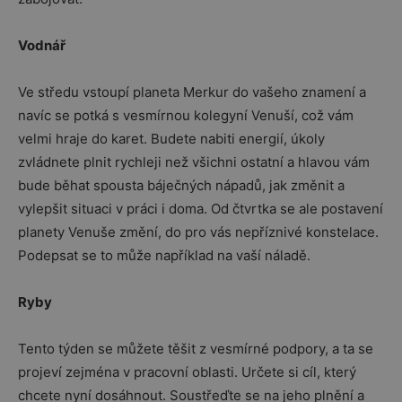
Vodnář
Ve středu vstoupí planeta Merkur do vašeho znamení a
navíc se potká s vesmírnou kolegyní Venuší, což vám
velmi hraje do karet. Budete nabiti energií, úkoly
zvládnete plnit rychleji než všichni ostatní a hlavou vám
bude běhat spousta báječných nápadů, jak změnit a
vylepšit situaci v práci i doma. Od čtvrtka se ale postavení
planety Venuše změní, do pro vás nepříznivé konstelace.
Podepsat se to může například na vaší náladě.
Ryby
Tento týden se můžete těšit z vesmírné podpory, a ta se
projeví zejména v pracovní oblasti. Určete si cíl, který
chcete nyní dosáhnout. Soustřeďte se na jeho plnění a