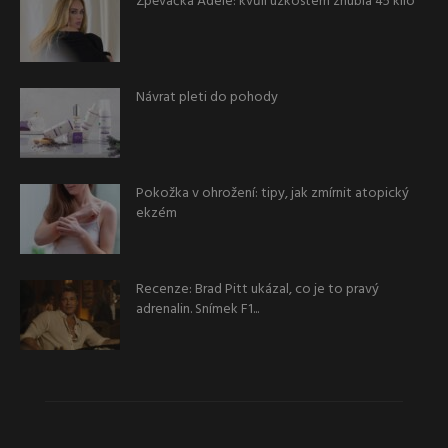
Zpěvačka Adele: kvůli úzkostem zhubla 45 kilo
Návrat pleti do pohody
Pokožka v ohrožení: tipy, jak zmírnit atopický
ekzém
Recenze: Brad Pitt ukázal, co je to pravý
adrenalin. Snímek F1...