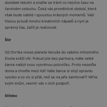
dostatek tekutin a snažte se trávit co nejvíce času na
čerstvém vzduchu. Čeká vás proměnlivé období, které
však bude nabité i spoustou krásných momentů. Vaší
hlavou proudí mnoho kreativních nápadů a nyní je
správný čas, začít je realizovat.
Štír
Od čtvrtka vnese planeta Venuše do vašeho milostného
života svěží vítr. Pokud jste bez partnera, máte velké
šance nalézt svou vysněnou polovičku. Proto neseďte
doma a choďte mezi lidi! Vaše šance si stojí opravdu
vysoko a co víc si přát, než se na jaře zamilovat?! Věřte
svým snům, vesmír vás v nich podpoří.
Střelec