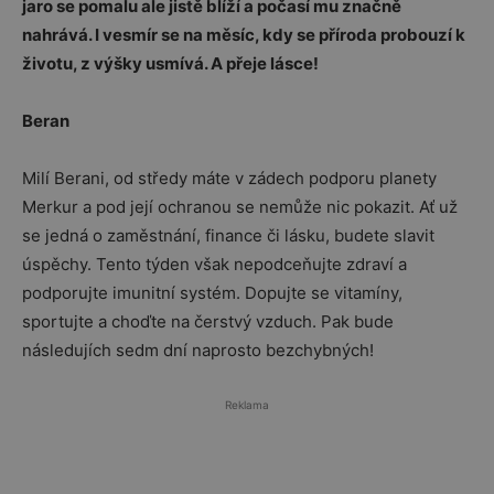
jaro se pomalu ale jistě blíží a počasí mu značně
nahrává. I vesmír se na měsíc, kdy se příroda probouzí k
životu, z výšky usmívá. A přeje lásce!
Beran
Milí Berani, od středy máte v zádech podporu planety
Merkur a pod její ochranou se nemůže nic pokazit. Ať už
se jedná o zaměstnání, finance či lásku, budete slavit
úspěchy. Tento týden však nepodceňujte zdraví a
podporujte imunitní systém. Dopujte se vitamíny,
sportujte a choďte na čerstvý vzduch. Pak bude
následujích sedm dní naprosto bezchybných!
Reklama