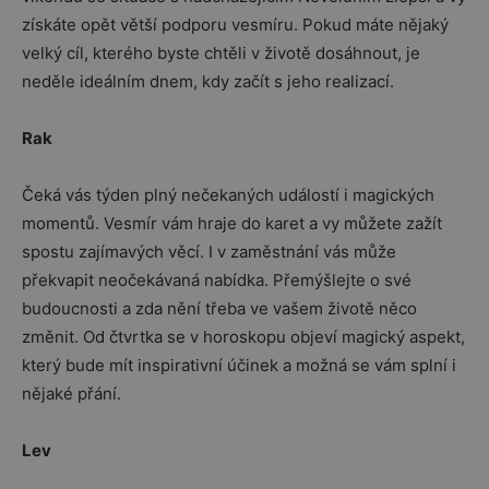
získáte opět větší podporu vesmíru. Pokud máte nějaký
velký cíl, kterého byste chtěli v životě dosáhnout, je
neděle ideálním dnem, kdy začít s jeho realizací.
Rak
Čeká vás týden plný nečekaných událostí i magických
momentů. Vesmír vám hraje do karet a vy můžete zažít
spostu zajímavých věcí. I v zaměstnání vás může
překvapit neočekávaná nabídka. Přemýšlejte o své
budoucnosti a zda nění třeba ve vašem životě něco
změnit. Od čtvrtka se v horoskopu objeví magický aspekt,
který bude mít inspirativní účinek a možná se vám splní i
nějaké přání.
Lev