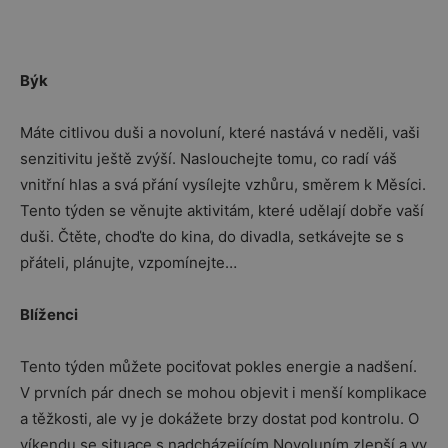
Býk
Máte citlivou duši a novoluní, které nastává v neděli, vaši
senzitivitu ještě zvýší. Naslouchejte tomu, co radí váš
vnitřní hlas a svá přání vysílejte vzhůru, směrem k Měsíci.
Tento týden se věnujte aktivitám, které udělají dobře vaší
duši. Čtěte, choďte do kina, do divadla, setkávejte se s
přáteli, plánujte, vzpomínejte…
Blíženci
Tento týden můžete pociťovat pokles energie a nadšení.
V prvních pár dnech se mohou objevit i menší komplikace
a těžkosti, ale vy je dokážete brzy dostat pod kontrolu. O
víkendu se situace s nadcházejícím Novoluním zlepší a vy