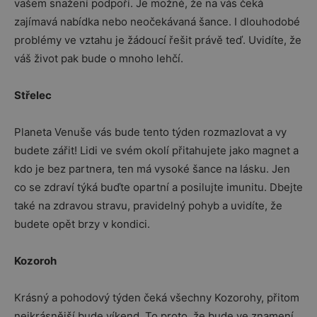
vašem snažení podpoří. Je možné, že na vás čeká
zajímavá nabídka nebo neočekávaná šance. I dlouhodobé
problémy ve vztahu je žádoucí řešit právě teď. Uvidíte, že
váš život pak bude o mnoho lehčí.
Střelec
Planeta Venuše vás bude tento týden rozmazlovat a vy
budete zářit! Lidi ve svém okolí přitahujete jako magnet a
kdo je bez partnera, ten má vysoké šance na lásku. Jen
co se zdraví týká buďte opartní a posilujte imunitu. Dbejte
také na zdravou stravu, pravidelný pohyb a uvidíte, že
budete opět brzy v kondici.
Kozoroh
Krásný a pohodový týden čeká všechny Kozorohy, přitom
nejkrásnější bude víkend. To proto, že bude ve znamení