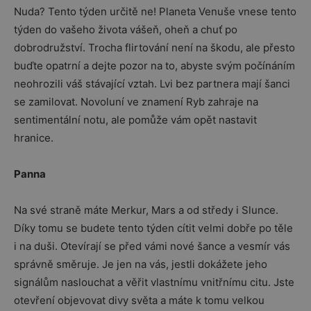
Nuda? Tento týden určitě ne! Planeta Venuše vnese tento
týden do vašeho života vášeň, oheň a chuť po
dobrodružství. Trocha flirtování není na škodu, ale přesto
buďte opatrní a dejte pozor na to, abyste svým počínáním
neohrozili váš stávající vztah. Lvi bez partnera mají šanci
se zamilovat. Novoluní ve znamení Ryb zahraje na
sentimentální notu, ale pomůže vám opět nastavit
hranice.
Panna
Na své straně máte Merkur, Mars a od středy i Slunce.
Díky tomu se budete tento týden cítit velmi dobře po těle
i na duši. Otevírají se před vámi nové šance a vesmír vás
správně směruje. Je jen na vás, jestli dokážete jeho
signálům naslouchat a věřit vlastnímu vnitřnímu citu. Jste
otevření objevovat divy světa a máte k tomu velkou