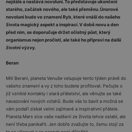
nejdále a nastává novoluní. To představuje ukončení
starého, začátek nového, ale také přeměnu. Únorové
novoluní bude ve znamení Ryb, které vnáší do našeho
života magický aspekt a inspiraci. V době novu a den
před ním, se doporučuje držet očistný půst, který
organismus nejen pročistí, ale také ho připraví na další
životní výzvy.
Beran
Milí Berani, planeta Venuše vstupuje tento týden právě do
vašeho znamení a vy z toho budete profitovat. Pečujte o
již vzniklé kontakty i stará přátelství, ale věnujte se také
navazování nových vztahů. Bude vás to bavit a možná se
vám podaří získat velmi zajímavé a inspirativní přátele.
Planeta Mars sice vaše nadšení ze života lehce oslabí, ale
není třeba panikařit. Jen dobře zvažujte to, čemu stojí za
to se věnovat a co naopak není důležité.