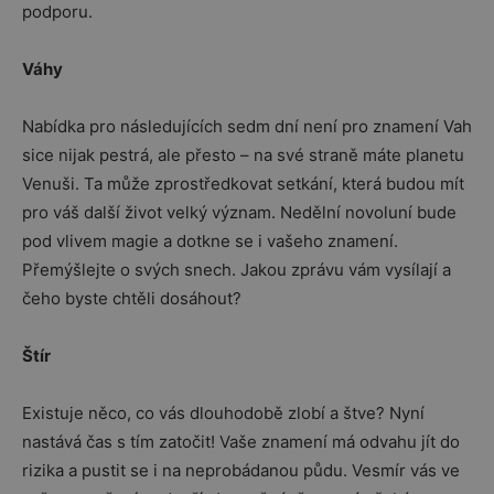
podporu.
Váhy
Nabídka pro následujících sedm dní není pro znamení Vah
sice nijak pestrá, ale přesto – na své straně máte planetu
Venuši. Ta může zprostředkovat setkání, která budou mít
pro váš další život velký význam. Nedělní novoluní bude
pod vlivem magie a dotkne se i vašeho znamení.
Přemýšlejte o svých snech. Jakou zprávu vám vysílají a
čeho byste chtěli dosáhout?
Štír
Existuje něco, co vás dlouhodobě zlobí a štve? Nyní
nastává čas s tím zatočit! Vaše znamení má odvahu jít do
rizika a pustit se i na neprobádanou půdu. Vesmír vás ve