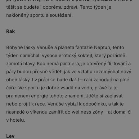
těšit se budete i dobrému zdraví. Tento týden je
nakloněný sportu a soutěžení.
Rak
Bohyně lásky Venuše a planeta fantazie Neptun, tento
týden namíchali vysoce erotický koktejl, který pořádně
zamotá hlavy. Kdo nemá partnera, je otevřený flirtování a
páry budou přesně vědět, jak ve vztahu rozdmýchat nový
oheň lásky. I v práci se bude dařit – raci zabodují na plné
čáře. Ve sportu je dobré vsadit na vodu, právě ta je
pramenem energie tohoto znamení. Jděte si zaplavat
nebo projít k řece. Venuše vybízí k odpočinku, a tak je
nasnadě o víkendu zamířit do wellness zóny – ať doma, či
v hotelu.
Lev