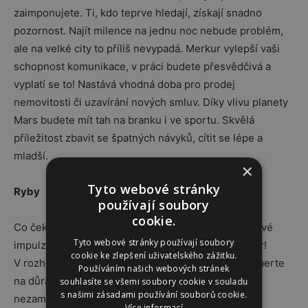
zaimponujete. Ti, kdo teprve hledají, získají snadno
pozornost. Najít milence na jednu noc nebude problém,
ale na velké city to příliš nevypadá. Merkur vylepší vaši
schopnost komunikace, v práci budete přesvědčivá a
vyplatí se to! Nastává vhodná doba pro prodej
nemovitosti či uzavírání nových smluv. Díky vlivu planety
Mars budete mít tah na branku i ve sportu. Skvělá
příležitost zbavit se špatných návyků, cítit se lépe a
mladší.
×
Tyto webové stránky
Ryby
používají soubory
cookie.
Co čeká ryby tento týden? Venuše se postará o hravé
Tyto webové stránky používají soubory
impulzy, které zpříjemní partnerský život. Ale pozor!
cookie ke zlepšení uživatelského zážitku.
V rozhovorech dejte pozor na volbu slov a raději uberte
Používáním našich webových stránek
na důrazu. Kdo je single, měl by zařadit zpátečku a
souhlasíte se všemi soubory cookie v souladu
s našimi zásadami používání souborů cookie.
nezaměňovat romantiku se sexem. Pozor na oblast
Více informací