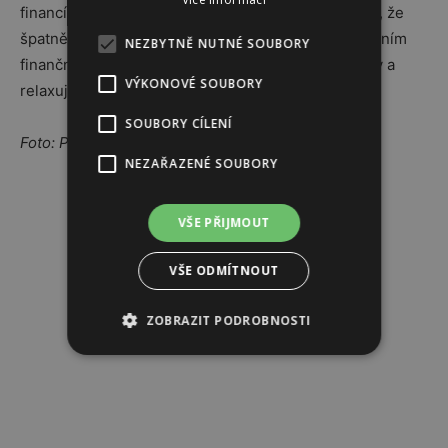
financí! Jste sice dobrý taktik, ale tento týden hrozí, že
špatně vyhodnotíte situaci. Vyhněte se proto zásadním
NEZBYTNĚ NUTNÉ SOUBORY
finančním rozhodnutím. Venuše radí: dejte si pohov a
VÝKONOVÉ SOUBORY
relaxujte.
SOUBORY CÍLENÍ
Foto: Pixabay
NEZAŘAZENÉ SOUBORY
Reklama
VŠE PŘIJMOUT
VŠE ODMÍTNOUT
ZOBRAZIT PODROBNOSTI