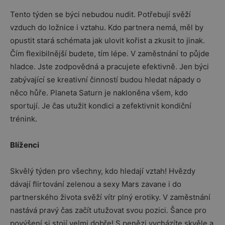
Tento týden se býci nebudou nudit. Potřebují svěží
vzduch do ložnice i vztahu. Kdo partnera nemá, měl by
opustit stará schémata jak ulovit kořist a zkusit to jinak.
Čím flexibilnější budete, tím lépe. V zaměstnání to půjde
hladce. Jste zodpovědná a pracujete efektivně. Jen býci
zabývající se kreativní činností budou hledat nápady o
něco hůře. Planeta Saturn je nakloněna všem, kdo
sportují. Je čas utužit kondici a zefektivnit kondiční
trénink.
Blíženci
Skvělý týden pro všechny, kdo hledají vztah! Hvězdy
dávají flirtování zelenou a sexy Mars zavane i do
partnerského života svěží vítr plný erotiky. V zaměstnání
nastává pravý čas začít utužovat svou pozici. Šance pro
povýšení si stojí velmi dobře! S penězi vycházíte skvěle a