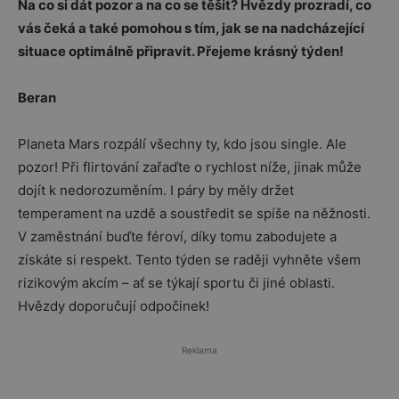
Na co si dát pozor a na co se těšit? Hvězdy prozradí, co
vás čeká a také pomohou s tím, jak se na nadcházející
situace optimálně připravit. Přejeme krásný týden!
Beran
Planeta Mars rozpálí všechny ty, kdo jsou single. Ale
pozor! Při flirtování zařaďte o rychlost níže, jinak může
dojít k nedorozuměním. I páry by měly držet
temperament na uzdě a soustředit se spíše na něžnosti.
V zaměstnání buďte féroví, díky tomu zabodujete a
získáte si respekt. Tento týden se raději vyhněte všem
rizikovým akcím – ať se týkají sportu či jiné oblasti.
Hvězdy doporučují odpočinek!
Reklama