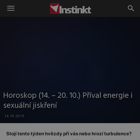
Instinkt
Horoskop (14. – 20. 10.) Příval energie i
sexuální jiskření
14.10.2019
Stojí tento týden hvězdy při vás nebo hrozí turbulence?