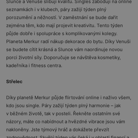
Slunce a Venuše slibují kvalitu. Singles zabodují na online
seznamkách i v klubech, páry zažijí týden plný
porozumění a něžností. V zaměstnání se bude dařit
zejména těm, kdo mají projevit kreativitu. Tento týden
půjde dobře i spolupráce s komplikovanými kolegy.
Planeta Merkur radí nákup dekorace do bytu. Díky Venuši
se budete cítit krásná a Slunce vám naordinuje novou
porci životní síly. Doporučuje se návštěva kosmetiky,
kadeřníka i fitness centra.
Střelec
Díky planetě Merkur půjde flirtování online i naživo všem,
kdo jsou single. Páry zažijí týden plný harmonie – jak
v běžném životě, tak v posteli. Řekněte ostatním své
názory, máte co nabídnout a hvězdné vibrace jsou vám
nakloněny. Jste týmový hráč a dokážete převzít
zodpovědnost. Skvělý týden vás čeká i v oblasti financí a