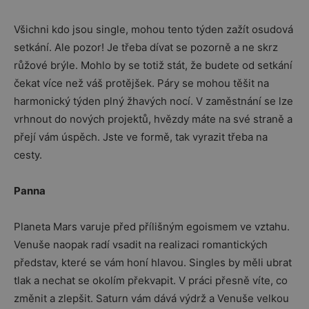
Všichni kdo jsou single, mohou tento týden zažít osudová
setkání. Ale pozor! Je třeba dívat se pozorně a ne skrz
růžové brýle. Mohlo by se totiž stát, že budete od setkání
čekat více než váš protějšek. Páry se mohou těšit na
harmonický týden plný žhavých nocí. V zaměstnání se lze
vrhnout do nových projektů, hvězdy máte na své straně a
přejí vám úspěch. Jste ve formě, tak vyrazit třeba na
cesty.
Panna
Planeta Mars varuje před přílišným egoismem ve vztahu.
Venuše naopak radí vsadit na realizaci romantických
představ, které se vám honí hlavou. Singles by měli ubrat
tlak a nechat se okolím překvapit. V práci přesně víte, co
změnit a zlepšit. Saturn vám dává výdrž a Venuše velkou