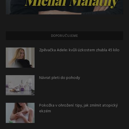
DOPORUČUJEME
Zpěvačka Adele: kvůli úzkostem zhubla 45 kilo
Návrat pleti do pohody
Pokožka v ohrožení: tipy, jak zmírnit atopický
ekzém