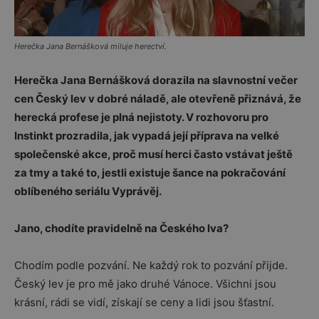
Herečka Jana Bernášková miluje herectví.
Herečka
Jana Bernášková
dorazila
na
slavnostní
večer
cen
Český lev
v
dobré
náladě,
ale
otevřeně
přiznává,
že
herecká
profese
je
plná
nejistoty.
V
rozhovoru pro
Instinkt
prozradila,
jak
vypadá
její
příprava
na
velké
společenské
akce,
proč
musí
herci
často
vstávat
ještě
za
tmy
a
také
to,
jestli
existuje
šance
na
pokračování
oblíbeného
seriálu
Vyprávěj
.
Jano, chodíte pravidelně na Českého lva?
Chodím podle pozvání. Ne každý rok to pozvání přijde.
Český lev je pro mě jako druhé Vánoce. Všichni jsou
krásní, rádi se vidí, získají se ceny a lidi jsou šťastní.