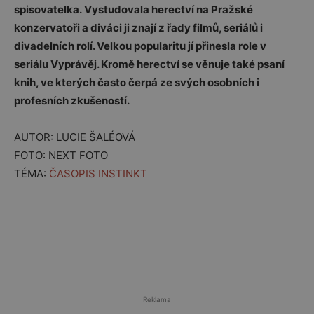
spisovatelka.
Vystudovala
herectví
na
Pražské
konzervatoři
a
diváci
ji
znají
z
řady
filmů,
seriálů
i
divadelních
rolí.
Velkou
popularitu
jí
přinesla
role
v
seriálu
Vyprávěj
.
Kromě
herectví
se
věnuje
také
psaní
knih,
ve
kterých
často
čerpá
ze
svých
osobních
i
profesních
zkušeností.
AUTOR: LUCIE ŠALÉOVÁ
FOTO: NEXT FOTO
TÉMA:
ČASOPIS INSTINKT
Reklama