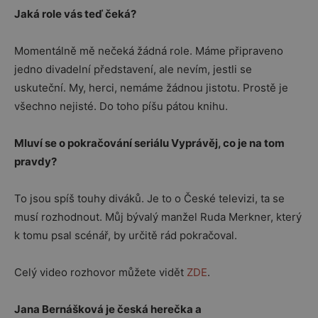
Jaká role vás teď čeká?
Momentálně mě nečeká žádná role. Máme připraveno
jedno divadelní představení, ale nevím, jestli se
uskuteční. My, herci, nemáme žádnou jistotu. Prostě je
všechno nejisté. Do toho píšu pátou knihu.
Mluví se o pokračování seriálu Vyprávěj, co je na tom
pravdy?
To jsou spíš touhy diváků. Je to o České televizi, ta se
musí rozhodnout. Můj bývalý manžel Ruda Merkner, který
k tomu psal scénář, by určitě rád pokračoval.
Celý video rozhovor můžete vidět
ZDE
.
Jana Bernášková
je
česká
herečka
a