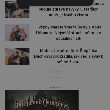
Jaroslav Pecka: U mladých lidí fitness
buduje zdravé návyky, u starších
udržuje kvalitu života
Hvězdy MarsterChefa Betty a Vojta
Urbanovi: Největší strach máme ze
sociálních sítí
Mobil až v páté třídě. Štěpánka
Duchková prozradila, jak vedla syny k
offline životu
Reklama