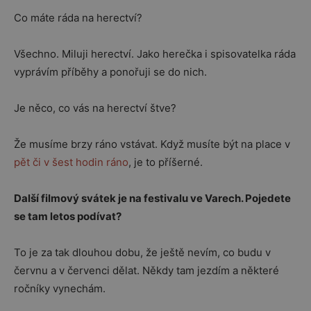
Co máte ráda na herectví?
Všechno. Miluji herectví.
Jako
herečka
i
spisovatelka
ráda
vyprávím
příběhy
a
ponořuji
se
do
nich.
Je něco, co vás na herectví štve?
Že musíme brzy ráno vstávat. Když
musíte být
na place v
pět či v šest hodin ráno
, je to příšerné.
Další filmový svátek je na festivalu ve Varech. Pojedete
se tam letos podívat?
To je za tak dlouhou dobu, že ještě nevím, co budu v
červnu a v červenci dělat. Někdy tam jezdím a některé
ročníky vynechám.