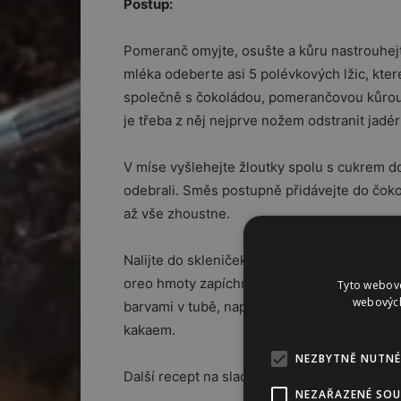
Postup:
Pomeranč omyjte, osušte a kůru nastrouhejt
mléka odeberte asi 5 polévkových lžic, které
společně s čokoládou, pomerančovou kůrou 
je třeba z něj nejprve nožem odstranit jadér
V míse vyšlehejte žloutky spolu s cukrem do
odebrali. Směs postupně přidávejte do čoko
až vše zhoustne.
Nalijte do skleniček a ozdobte namletými s
oreo hmoty zapíchněte větší sušenku, která
Tyto webové
webových
barvami v tubě, například nápisem R.I.P. (o
kakaem.
NEZBYTNĚ NUTNÉ
Další recept na sladkou dobrotu naleznete
NEZAŘAZENÉ SO