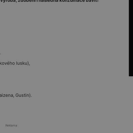
 výroba, zdobení i následná konzumace bavit!
,
kového lusku),
izena, Gustin).
Reklama