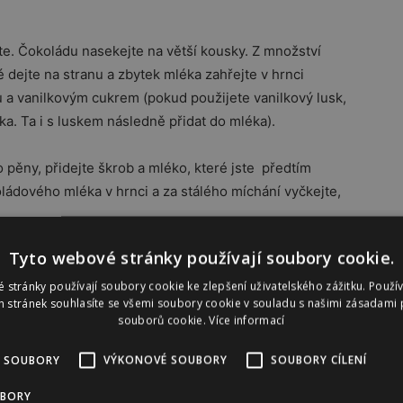
e. Čokoládu nasekejte na větší kousky. Z množství
 dejte na stranu a zbytek mléka zahřejte v hrnci
a vanilkovým cukrem (pokud použijete vanilkový lusk,
ka. Ta i s luskem následně přidat do mléka).
 pěny, přidejte škrob a mléko, které jste předtím
ládového mléka v hrnci a za stálého míchání vyčkejte,
Tyto webové stránky používají soubory cookie.
ušenkami Oreo, které budou vypadat jako hlína. Do
 vytvoří náhrobní kámen. Ten lze popsat potravinovými
 stránky používají soubory cookie ke zlepšení uživatelského zážitku. Použí
 stránek souhlasíte se všemi soubory cookie v souladu s našimi zásadami 
dpočívej v pokoji) a dozdobit rozpuštěnou čokoládou a
souborů cookie.
Více informací
 SOUBORY
VÝKONOVÉ SOUBORY
SOUBORY CÍLENÍ
zde
UBORY