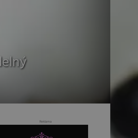
delný
Reklama