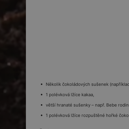
Několik čokoládových sušenek (napříkla
1 polévková lžíce kakaa,
větší hranaté sušenky – např. Bebe rodi
1 polévková lžíce rozpuštěné hořké čoko