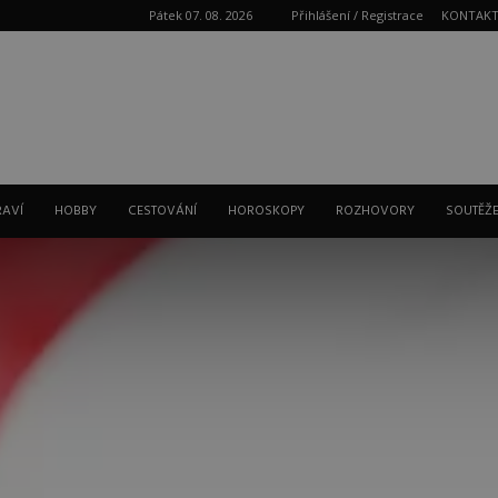
Pátek 07. 08. 2026
Přihlášení / Registrace
KONTAK
Reklama
RAVÍ
HOBBY
CESTOVÁNÍ
HOROSKOPY
ROZHOVORY
SOUTĚŽ