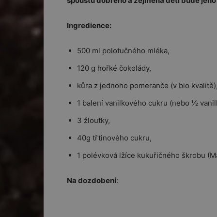
spoustu dobrého a zejména děti bude jeho
Ingredience:
500 ml polotučného mléka,
120 g hořké čokolády,
kůra z jednoho pomeranče (v bio kvalitě)
1 balení vanilkového cukru (nebo ½ vanil
3 žloutky,
40g třtinového cukru,
1 polévková lžíce kukuřičného škrobu (Ma
Na dozdobení
: