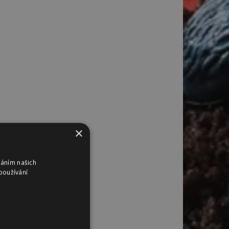
×
váním našich
používání