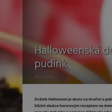
Halloweenská do
pudink
29.10.2019
Svátek Halloween je skoro za dveřmi a poku
blízké sladce hororovým receptem na dom