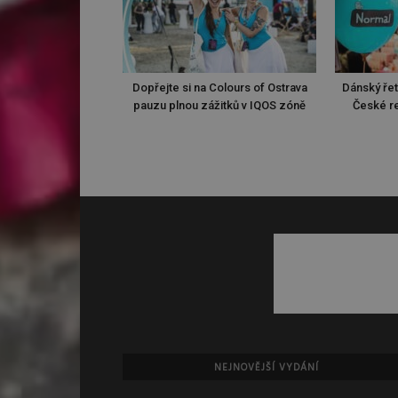
Dopřejte si na Colours of Ostrava
Dánský ře
pauzu plnou zážitků v IQOS zóně
České re
NEJNOVĚJŠÍ VYDÁNÍ