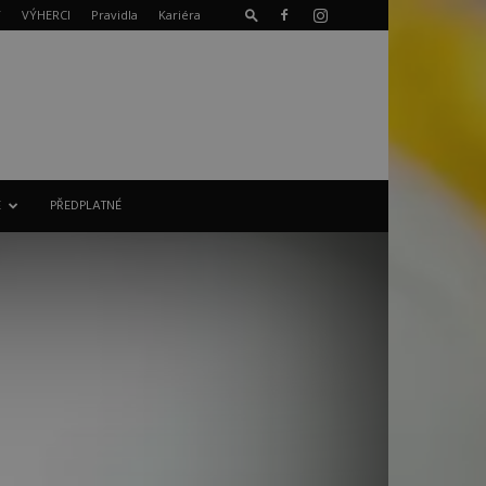
T
VÝHERCI
Pravidla
Kariéra
E
PŘEDPLATNÉ