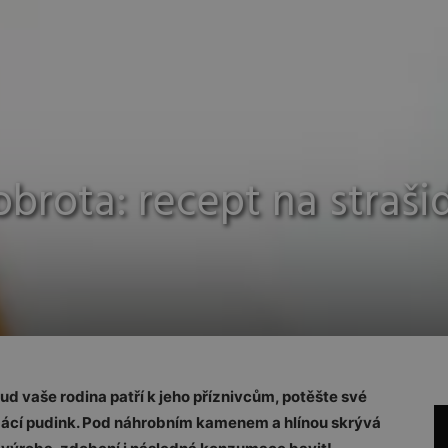
brota: recept na straši
d vaše rodina patří k jeho příznivcům, potěšte své
ácí pudink. Pod náhrobním kamenem a hlínou skrývá