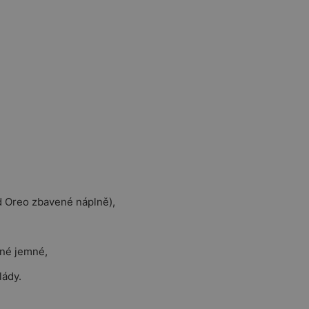
d Oreo zbavené náplně),
nné jemné,
lády.