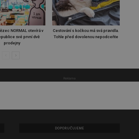
tězec NORMAL otevírá v
Cestování s kočkou má svá pravidla.
publice své první dvě
Tohle před dovolenou nepodceňte
prodejny
Reklama
DOPORUČUJEME