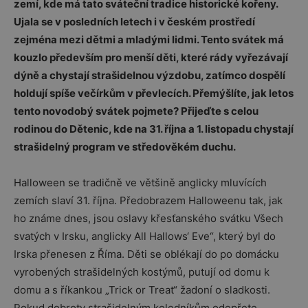
zemí, kde má tato sváteční tradice historické kořeny.
Ujala se v posledních letech i v českém prostředí
zejména mezi dětmi a mladými lidmi. Tento svátek má
kouzlo především pro menší děti, které rády vyřezávají
dýně a chystají strašidelnou výzdobu, zatímco dospělí
holdují spíše večírkům v převlecích. Přemýšlíte, jak letos
tento novodobý svátek pojmete? Přijeďte s celou
rodinou do Dětenic, kde na 31. října a 1. listopadu chystají
strašidelný program ve středověkém duchu.
Halloween se tradičně ve většině anglicky mluvících
zemích slaví 31. října. Předobrazem Halloweenu tak, jak
ho známe dnes, jsou oslavy křesťanského svátku Všech
svatých v Irsku, anglicky All Hallows‘ Eve“, který byl do
Irska přenesen z Říma. Děti se oblékají do po domácku
vyrobených strašidelných kostýmů, putují od domu k
domu a s říkankou „Trick or Treat“ žadoní o sladkosti.
Pokud dobroty strašidelným koledníkům odepřete,