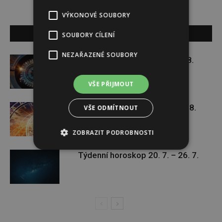
VÝKONOVÉ SOUBORY
SOUVISEJÍCÍ ČLÁNKY
SOUBORY CÍLENÍ
NEZAŘAZENÉ SOUBORY
Týdenní horoskop 3. 8. – 9. 8.
VŠE PŘIJMOUT
Týdenní horoskop 27. 7. – 2. 8.
VŠE ODMÍTNOUT
ZOBRAZIT PODROBNOSTI
Týdenní horoskop 20. 7. – 26. 7.