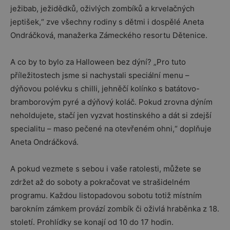
ježibab, ježidědků, oživlých zombíků a krvelačných
jeptišek,“ zve všechny rodiny s dětmi i dospělé Aneta
Ondráčková, manažerka Zámeckého resortu Dětenice.
A co by to bylo za Halloween bez dýní? „Pro tuto
příležitostech jsme si nachystali speciální menu –
dýňovou polévku s chilli, jehněčí kolínko s batátovo-
bramborovým pyré a dýňový koláč. Pokud zrovna dýním
neholdujete, stačí jen vyzvat hostinského a dát si zdejší
specialitu – maso pečené na otevřeném ohni,“ doplňuje
Aneta Ondráčková.
A pokud vezmete s sebou i vaše ratolesti, můžete se
zdržet až do soboty a pokračovat ve strašidelném
programu. Každou listopadovou sobotu totiž místním
barokním zámkem provází zombík či oživlá hraběnka z 18.
století. Prohlídky se konají od 10 do 17 hodin.