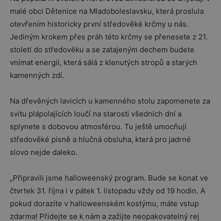
malé obci Dětenice na Mladoboleslavsku, která proslula
otevřením historicky první středověké krčmy u nás.
Jediným krokem přes práh této krčmy se přenesete z 21.
století do středověku a se zatajeným dechem budete
vnímat energii, která sálá z klenutých stropů a starých
kamenných zdí.
Na dřevěných lavicích u kamenného stolu zapomenete za
svitu plápolajících loučí na starosti všedních dní a
splynete s dobovou atmosférou. Tu ještě umocňují
středověké písně a hlučná obsluha, která pro jadrné
slovo nejde daleko.
„Připravili jsme halloweenský program. Bude se konat ve
čtvrtek 31. října i v pátek 1. listopadu vždy od 19 hodin. A
pokud dorazíte v halloweenském kostýmu, máte vstup
zdarma! Přidejte se k nám a zažijte neopakovatelný rej