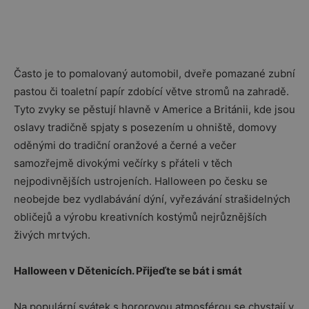
Často je to pomalovaný automobil, dveře pomazané zubní
pastou či toaletní papír zdobící větve stromů na zahradě.
Tyto zvyky se pěstují hlavně v Americe a Británii, kde jsou
oslavy tradičně spjaty s posezením u ohniště, domovy
oděnými do tradiční oranžové a černé a večer
samozřejmě divokými večírky s přáteli v těch
nejpodivnějších ustrojeních. Halloween po česku se
neobejde bez vydlabávání dýní, vyřezávání strašidelných
obličejů a výrobu kreativních kostýmů nejrůznějších
živých mrtvých.
Halloween v Dětenicích. Přijeďte se bát i smát
Na populární svátek s hororovou atmosférou se chystají v