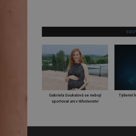
SOUV
Gabriela Soukalová se nebojí
Týdenní h
sportovat ani v těhotenství