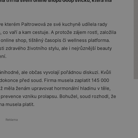
 na trh na svém online shopu Goop svíčku, která má
 ve kterém Paltrowová ze své kuchyně udílela rady
 co vaří a kam cestuje. A protože zájem rostl, založila
online shop, tištěný časopis či wellness platforma.
i zdravého životního stylu, ale i nejrůznější beauty
ní.
níhodné, ale občas vyvolají pořádnou diskuzi. Kvůli
 dokonce před soud. Firma musela zaplatit 145 000
jež měla ženám upravovat hormonální hladinu v těle,
o prevence vzniku prolapsu. Bohužel, soud rozhodl, že
a musela platit.
Reklama