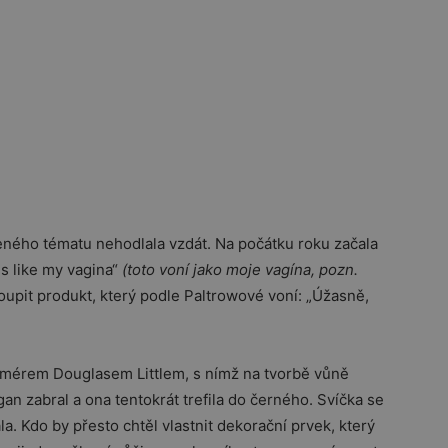
eného tématu nehodlala vzdát. Na počátku roku začala
ls like my vagina“
(toto voní jako moje vagína, pozn.
koupit produkt, který podle Paltrowové voní: „Úžasně,
rfumérem Douglasem Littlem, s nímž na tvorbě vůně
an zabral a ona tentokrát trefila do černého. Svíčka se
a. Kdo by přesto chtěl vlastnit dekorační prvek, který