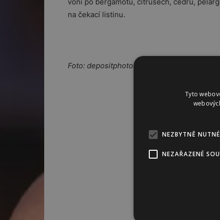
voní po bergamotu, citrusech, cedru, pelarg
na čekací listinu.
Foto: depositphotos.com
Tyto webové
webových
NEZBYTNĚ NUTNÉ
NEZAŘAZENÉ SO