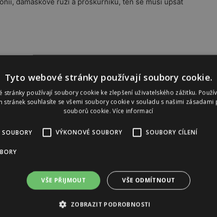
onii, damaškové růži a proskurníku, ten se musí upsat
Tyto webové stránky používají soubory cookie.
 stránky používají soubory cookie ke zlepšení uživatelského zážitku. Použí
 stránek souhlasíte se všemi soubory cookie v souladu s našimi zásadami 
souborů cookie.
Více informací
Reklama
 SOUBORY
VÝKONOVÉ SOUBORY
SOUBORY CÍLENÍ
UBORY
VŠE PŘIJMOUT
VŠE ODMÍTNOUT
ZOBRAZIT PODROBNOSTI