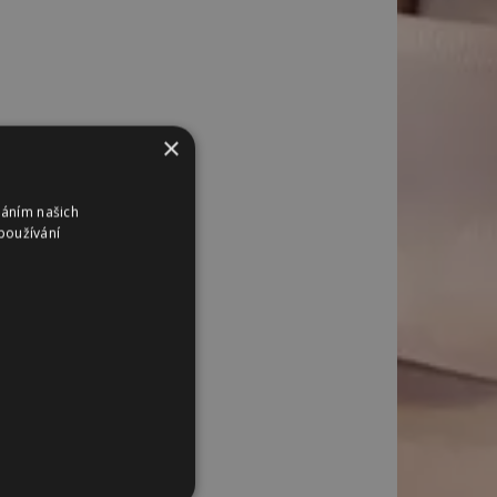
×
váním našich
používání