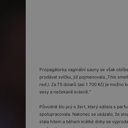
Propagátorka vaginální sauny se však oblíb
prodávat svíčku, již pojmenovala „This smel
red.)
. Za 75 dolarů (asi 1 700 Kč) je možno 
sexy a nečekaně krásně.“
Původně šlo prý o žert, který sdílela s pa
spolupracovala. Nakonec se ukázalo, že slog
stala hitem a během krátké doby se vyprodal