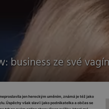
: business ze své vagí
eproslavila jen hereckým uměním, známá je též jako
ylu. Úspěchy však slaví i jako podnikatelka a občas se