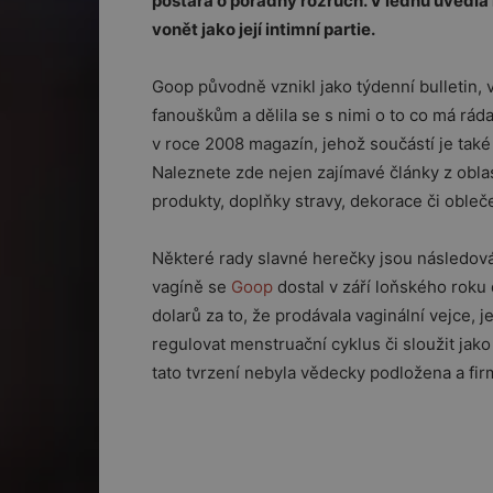
postará o pořádný rozruch. V lednu uvedla
vonět jako její intimní partie.
Goop původně vznikl jako týdenní bulletin,
fanouškům a dělila se s nimi o to co má ráda,
v roce 2008 magazín, jehož součástí je také 
Naleznete zde nejen zajímavé články z oblast
produkty, doplňky stravy, dekorace či obleče
Některé rady slavné herečky jsou následová
vagíně se
Goop
dostal v září loňského roku
dolarů za to, že prodávala vaginální vejce, 
regulovat menstruační cyklus či sloužit jak
tato tvrzení nebyla vědecky podložena a firm