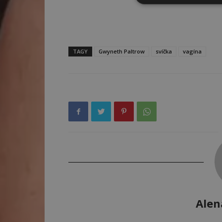
TAGY
Gwyneth Paltrow
svíčka
vagína
Alen