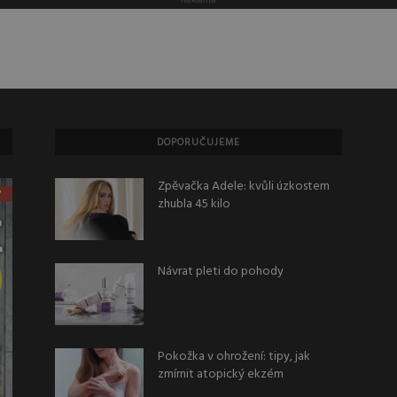
DOPORUČUJEME
Zpěvačka Adele: kvůli úzkostem
zhubla 45 kilo
Návrat pleti do pohody
Pokožka v ohrožení: tipy, jak
zmírnit atopický ekzém