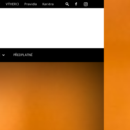
T
VÝHERCI
Pravidla
Kariéra
E
PŘEDPLATNÉ