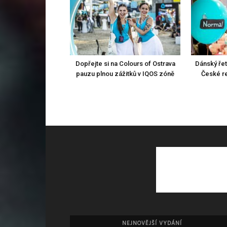
Dopřejte si na Colours of Ostrava
Dánský ře
pauzu plnou zážitků v IQOS zóně
České re
NEJNOVĚJŠÍ VYDÁNÍ