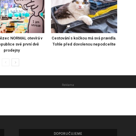
tězec NORMAL otevírá v
Cestování s kočkou má svá pravidla.
publice své první dvě
Tohle před dovolenou nepodceňte
prodejny
Reklama
DOPORUČUJEME