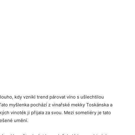
ouho, kdy vznikl trend párovat víno s ušlechtilou
Tato myšlenka pochází z vinařské mekky Toskánska a
ských vinoték ji přijala za svou. Mezi someliéry je tato
nešené umění.