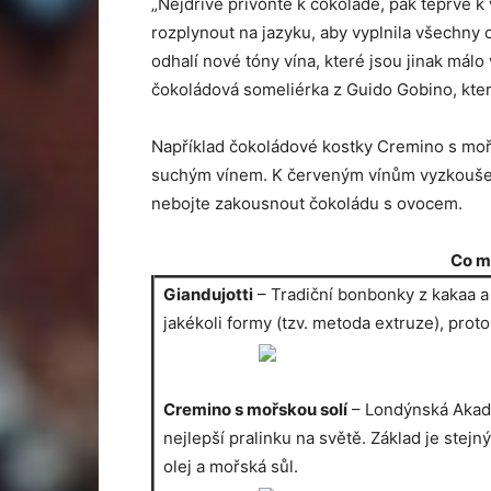
„Nejdříve přivoňte k čokoládě, pak teprve k
rozplynout na jazyku, aby vyplnila všechny 
odhalí nové tóny vína, které jsou jinak málo
čokoládová someliérka z Guido Gobino, kter
Například čokoládové kostky Cremino s moř
suchým vínem. K červeným vínům vyzkoušej
nebojte zakousnout čokoládu s ovocem.
Co m
Giandujotti
– Tradiční bonbonky z kakaa a
jakékoli formy (tzv. metoda extruze), proto
Cremino s mořskou solí
– Londýnská Akade
nejlepší pralinku na světě. Základ je stejný
olej a mořská sůl.