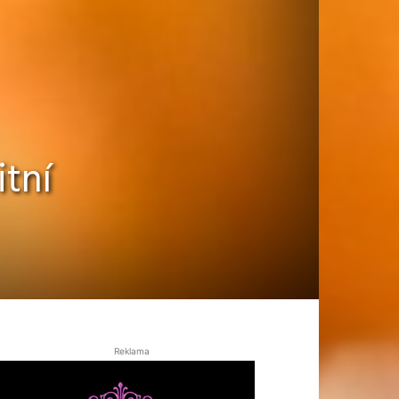
itní
Reklama