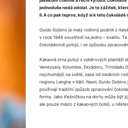
jakékoliv chemie a ruční výroba. Čokolád
jednoduše nedá odolat. Je to zážitek, kte
II. A co pak teprve, když si k této čokoládě
Guido Gobino je malý rodinný podnik z ital
v roce 1946 soustředí na jedno – kvalitu. Ta 
čokoládovně potrpí, i ve způsobu zpracován
Kakaová zrna putují z výběrových plantáží 
Venezuely, Kolumbie, Ekvádoru, Trinidadu č
nejchutnější na světě, zase od lokálních r
regionu Langhe v Itálii. Navíc Guido Gobino 
používají tradiční způsob zpracování čokolá
formy. Jako třešničkou na dortu může být zj
ale pouze máslo z kakaových bobů, u někter