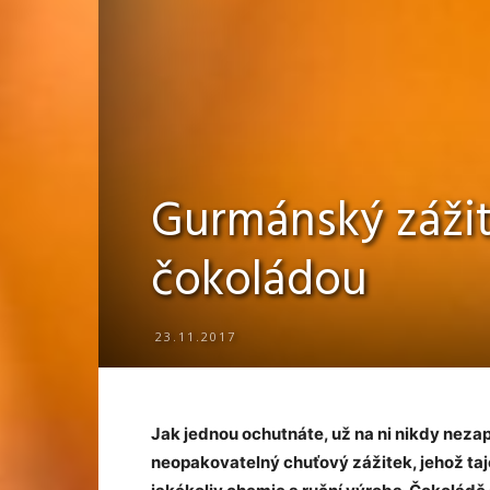
Gurmánský zážite
čokoládou
23.11.2017
Jak jednou ochutnáte, už na ni nikdy neza
neopakovatelný chuťový zážitek, jehož taj