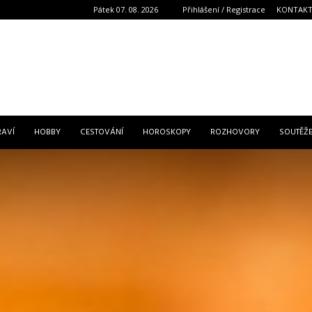
Pátek 07. 08. 2026
Přihlášení / Registrace
KONTAK
Reklama
RAVÍ
HOBBY
CESTOVÁNÍ
HOROSKOPY
ROZHOVORY
SOUTĚŽ