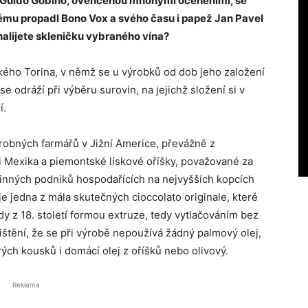
ě Guido Gobino, ověnčenou mnohými oceněními, se
rému propadl Bono Vox a svého času i papež Jan Pavel
 nalijete skleničku vybraného vína?
ského Torina, v němž se u výrobků od dob jeho založení
se odráží při výběru surovin, na jejichž složení si v
í.
drobných farmářů v Jižní Americe, převážně z
i Mexika a piemontské lískové oříšky, považované za
odinných podniků hospodařících na nejvyšších kopcích
je jedna z mála skutečných cioccolato originale, které
dy z 18. století formou extruze, tedy vytlačováním bez
ištění, že se při výrobě nepoužívá žádný palmový olej,
ých kousků i domácí olej z oříšků nebo olivový.
Reklama