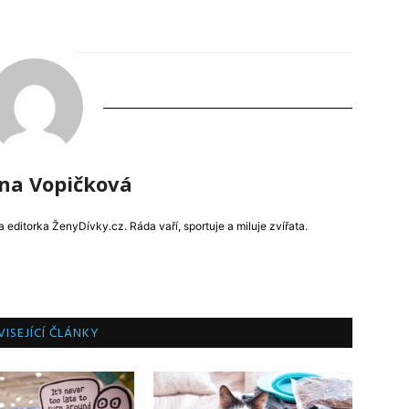
ína Vopičková
ditorka ŽenyDívky.cz. Ráda vaří, sportuje a miluje zvířata.
ISEJÍCÍ ČLÁNKY