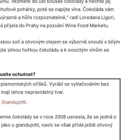
 vínu. Vezměte do úst kousek čokolády a nechte jej
chuťové pohárky, poté se napijte vína. Čokoláda vám
 výrazné a hůře rozpoznatelné,“ radí Loredana Ligori,
á přijela do Prahy na pozvání Wine Food Marketu.
skou solí a olivovým olejem se výborně snoubí s bílým
te silnou hořkou čokoládu a k ovocitým vínům se
usíte ochutnat?
 piemontských oříšků. Vyrábí se vytlačováním bez
 mají lehce nepravidelný tvar.
mie čokolády se v roce 2008 usnesla, že se jedná o
 jako u giandujotti, navíc se však přidá ještě olivový