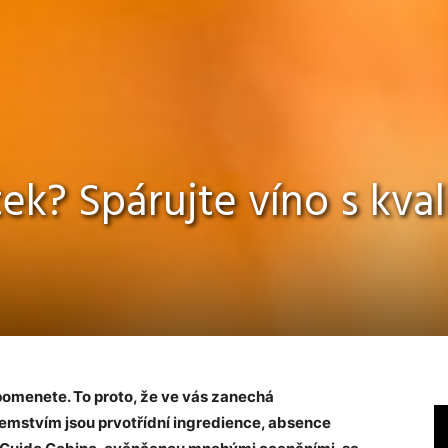
k? Spárujte víno s kval
pomenete. To proto, že ve vás zanechá
emstvím jsou prvotřídní ingredience, absence