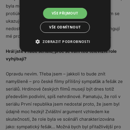
byla moje volba. Kdyby mi někdo v seriálu nabídnul
protiúkol či roli v dobrém filmu, neodmítnu, ale zatím se
VŠE PŘIJMOUT
ukazuje, že není nač čekat; žádné takové nabídky
VŠE ODMÍTNOUT
nedostávám. O to víc si vážím toho, že mi skvěle fungují
mé projekty a nejsem nucen čekat na televizní role.
ZOBRAZIT PODROBNOSTI
Hrál jste v řadě seriálů, proč se vám teď televizní role
vyhýbají?
Opravdu nevím. Třeba jsem – jakkoli to bude znít
namyšleně – pro české filmy přílišný sympaťák a fešák ze
seriálů. Hrdinové českých filmů musejí být dnes totiž
především podivíni, spíš nehrdinové. Pamatuju, že roli v
seriálu První republika jsem nedostal proto, že jsem byl
údajně moc hezký! Zvláštní argument vzhledem ke
skutečnosti, že role byla ve scénáři charakterizována
jako: sympatický fešák… Možná bych byl přitažlivější pro