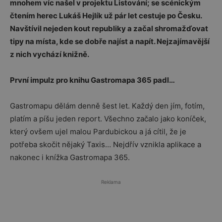
mnohem víc našel v projektu Listování; se scénickým
čtením herec Lukáš Hejlík už pár let cestuje po Česku.
Navštívil nejeden kout republiky a začal shromažďovat
tipy na místa, kde se dobře najíst a napít. Nejzajímavější
z nich vychází knižně.
První impulz pro knihu Gastromapa 365 padl…
Gastromapu dělám denně šest let. Každý den jím, fotím,
platím a píšu jeden report. Všechno začalo jako koníček,
který ovšem ujel malou Pardubickou a já cítil, že je
potřeba skočit nějaký Taxis… Nejdřív vznikla aplikace a
nakonec i knížka Gastromapa 365.
Reklama