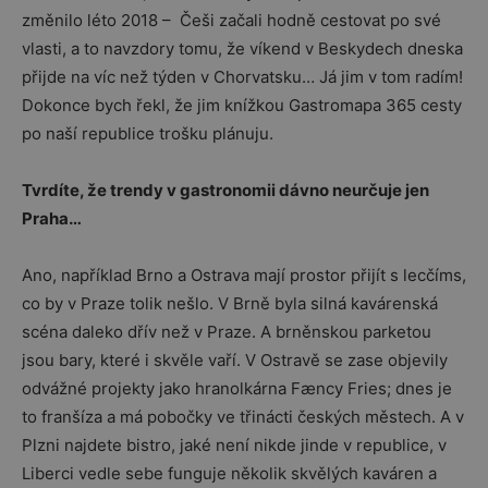
změnilo léto 2018 – Češi začali hodně cestovat po své
vlasti, a to navzdory tomu, že víkend v Beskydech dneska
přijde na víc než týden v Chorvatsku… Já jim v tom radím!
Dokonce bych řekl, že jim knížkou Gastromapa 365 cesty
po naší republice trošku plánuju.
Tvrdíte, že trendy v gastronomii dávno neurčuje jen
Praha…
Ano, například Brno a Ostrava mají prostor přijít s lecčíms,
co by v Praze tolik nešlo. V Brně byla silná kavárenská
scéna daleko dřív než v Praze. A brněnskou parketou
jsou bary, které i skvěle vaří. V Ostravě se zase objevily
odvážné projekty jako hranolkárna Fæncy Fries; dnes je
to franšíza a má pobočky ve třinácti českých městech. A v
Plzni najdete bistro, jaké není nikde jinde v republice, v
Liberci vedle sebe funguje několik skvělých kaváren a