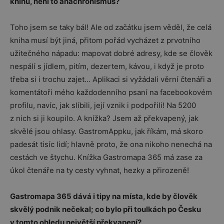
knihu, není to anachronismus?
Toho jsem se taky bál! Ale od začátku jsem věděl, že celá
kniha musí být jiná, přitom pořád vycházet z prvotního
užitečného nápadu: mapovat dobré adresy, kde se člověk
nespálí s jídlem, pitím, dezertem, kávou, i když je proto
třeba si i trochu zajet… Aplikaci si vyžádali věrní čtenáři a
komentátoři mého každodenního psaní na facebookovém
profilu, navíc, jak slíbili, její vznik i podpořili! Na 5200
z nich si ji koupilo. A knížka? Jsem až překvapený, jak
skvělé jsou ohlasy. GastromAppku, jak říkám, má skoro
padesát tisíc lidí; hlavně proto, že ona nikoho nenechá na
cestách ve štychu. Knížka Gastromapa 365 má zase za
úkol čtenáře na ty cesty vyhnat, hezky a přirozeně!
Gastromapa 365 dává i tipy na místa, kde by člověk
skvělý podnik nečekal; co bylo při toulkách po Česku
v tomto ohledu největší překvapení?