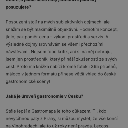
posuzujete?
Posouzení stojí na mých subjektivních dojmech, ale
snažím se být maximálně objektivní. Hodnotím koncept,
jídlo, pak poměr cena – výkon, prostředí a servis. A
výsledné dojmy srovnávám se všemi přechozími
návštěvami. Nejsem food kritik, ani si na něj nehraju,
jsem jen prostředník, který přináší zkušenosti ze svých
cest. Proto má knížka nabízí kromě fotek i 365 příběhů;
máloco v jednom formátu přinese větší vhled do české
gastronomické scény!
Jaká je úroveň gastronomie v Česku?
Stále lepší a Gastromapa je toho důkazem. Ti, kdo
nevytáhnou paty z Prahy, si můžou myslet, že vše končí
na Vinohradech, ale to už roky není pravda. Leccos