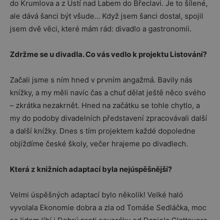
do Krumlova a z Ústí nad Labem do Břeclavi. Je to šílené,
ale dává šanci být všude… Když jsem šanci dostal, spojil
jsem dvě věci, které mám rád: divadlo a gastronomii.
Zdržme se u divadla. Co vás vedlo k projektu Listování?
Začali jsme s ním hned v prvním angažmá. Bavily nás
knížky, a my měli navíc čas a chuť dělat ještě něco svého
– zkrátka nezakrnět. Hned na začátku se tohle chytlo, a
my do podoby divadelních představení zpracovávali další
a další knížky. Dnes s tím projektem každé dopoledne
objíždíme české školy, večer hrajeme po divadlech.
Která z knižních adaptací byla nejúspěšnější?
Velmi úspěšných adaptací bylo několik! Velké haló
vyvolala Ekonomie dobra a zla od Tomáše Sedláčka, moc