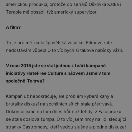
americkou produkci, protože do seriálů Ošklivka Katka i
Terapie mě obsadil týž americký supervizor.
A film?
To je pro mě zcela španělská vesnice. Filmové role
nedostávám vůbec! O to víc bych si takové nabídky vážil.
V roce 2015 jste se stal jednou z tváří kampaně
iniciativy HateFree Culture s názvem Jsme v tom
společně. To trvá?
Kampaň už nepokračuje, ale problém kyberšikany a
brutality diskuzí na sociálních sítích stále přetrvává.
Dokonce jsme na tom dnes hůř než tehdy; z Facebooku
se stala doslova žumpa. O to víc jsem hrdý na lidi sledující
stránky Gastromapy, kteří vedou slušné a plodné diskuze!