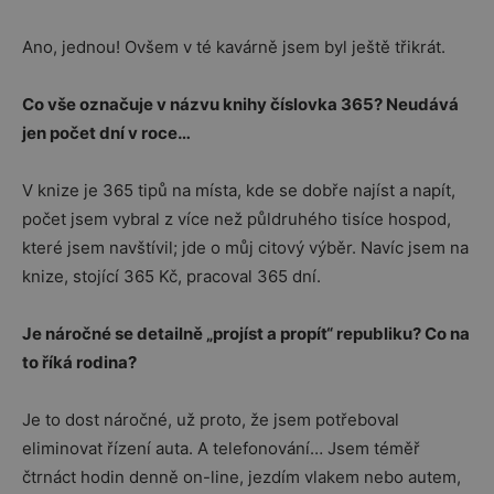
Ano, jednou! Ovšem v té kavárně jsem byl ještě třikrát.
Co vše označuje v názvu knihy číslovka 365? Neudává
jen počet dní v roce…
V knize je 365 tipů na místa, kde se dobře najíst a napít,
počet jsem vybral z více než půldruhého tisíce hospod,
které jsem navštívil; jde o můj citový výběr. Navíc jsem na
knize, stojící 365 Kč, pracoval 365 dní.
Je náročné se detailně „projíst a propít“ republiku? Co na
to říká rodina?
Je to dost náročné, už proto, že jsem potřeboval
eliminovat řízení auta. A telefonování… Jsem téměř
čtrnáct hodin denně on-line, jezdím vlakem nebo autem,