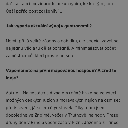
daří se tam i mezinárodním kuchyním, ke kterým jsou
Češi pořád dost zdrženliví…
Jak vypadá aktuální vývoj v gastronomii?
Nemít příliš velké zásoby a nabídku, ale specializovat se
na jednu věc a tu dělat pořádně. A minimalizovat počet
zaměstnanců, kteří prostě nejsou.
Vzpomenete na první mapovanou hospodu? A zrod té
ideje?
Asi ne… Na cestách s divadlem ročně hrajeme ve všech
možných českých luzích a moravských hájích na osm set
představení; já kolem čtyř stovek. Díky tomu jsem
dopoledne ve Znojmě, večer v Trutnově, na noc v Praze,
druhý den v Brně a večer zase v Plzni. Jezdíme z Třince