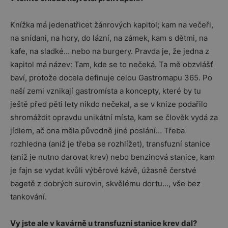
Knížka má jedenatřicet žánrových kapitol; kam na večeři,
na snídani, na hory, do lázní, na zámek, kam s dětmi, na
kafe, na sladké… nebo na burgery. Pravda je, že jedna z
kapitol má název: Tam, kde se to nečeká. Ta mě obzvlášť
baví, protože docela definuje celou Gastromapu 365. Po
naší zemi vznikají gastromísta a koncepty, které by tu
ještě před pěti lety nikdo nečekal, a se v knize podařilo
shromáždit opravdu unikátní místa, kam se člověk vydá za
jídlem, ač ona měla původně jiné poslání… Třeba
rozhledna (aniž je třeba se rozhlížet), transfuzní stanice
(aniž je nutno darovat krev) nebo benzinová stanice, kam
je fajn se vydat kvůli výběrové kávě, úžasně čerstvé
bagetě z dobrých surovin, skvělému dortu…, vše bez
tankování.
Vy jste ale v kavárně u transfuzní stanice krev dal?