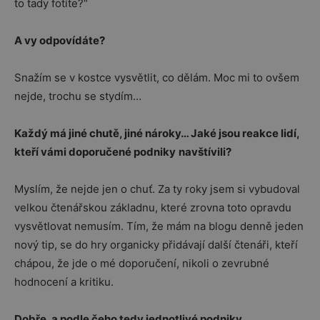
to tady fotíte?“
A vy odpovídáte?
Snažím se v kostce vysvětlit, co dělám. Moc mi to ovšem
nejde, trochu se stydím…
Každý má jiné chutě, jiné nároky… Jaké jsou reakce lidí,
kteří vámi doporučené podniky
navštívili?
Myslím, že nejde jen o chuť. Za ty roky jsem si vybudoval
velkou čtenářskou základnu, které zrovna toto opravdu
vysvětlovat nemusím. Tím, že mám na blogu denně jeden
nový tip, se do hry organicky přidávají další čtenáři, kteří
chápou, že jde o mé doporučení, nikoli o zevrubné
hodnocení a kritiku.
Dobře, a podle čeho tedy jednotlivé podniky