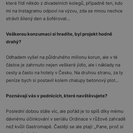
které řídí někdo z divadelních kolegů, případně ten, kdo
mi na Instagramu odpoví na výzvu, zda se mnou nechce
strávit šílený den a šoférovat…
Veškerou konzumaci si hradíte, byl projekt hodně
drahý?
Odhadem vyšel na půldruhého milionu korun, ale v té
částce je zahrnuto nejen veškeré jídlo, ale i náklady na
cesty a často na hotely v Česku. Na druhou stranu, za ty
peníze bych si postavil kolem chalupy betonový plot…
Poznávají vás v podnicích, které navštěvujete?
Poslední dobou stále víc, ale pořád je to spíš díky mému
dávnému účinkování v seriálu Ordinace v růžové zahradě
než kvůli Gastromapě. Častěji se ale ptají: „Pane, proč si