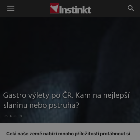
Instinkt
Gastro výlety po ČR. Kam na nejlepší
slaninu nebo pstruha?
29.6.2018
Celá naše země nabízí mnoho příležitostí protáhnout si