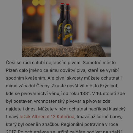
Češi se rádi chlubí nejlepším pivem. Samotné město
Plzeň dalo jméno celému odvětví piva, které se vyrábí
spodním kvašením. Ale pivní skvosty můžete ochutnat i
mimo západní Čechy. Zkuste navštívit město Frýdlant,
kde se pivovarnictví věnují od roku 1381. V 16. století zde
byl postaven vrchnostenský pivovar a pivovar zde
najdete i dnes. Můžete v něm ochutnat například klasický
tmavý
ležák Albrecht 12 Kateřina
, tmavé až černé barvy,
který byl oceněn značkou Regionální potravina v roce
2017. Po ochutnávce se určitě zajděte podívat na zdejší