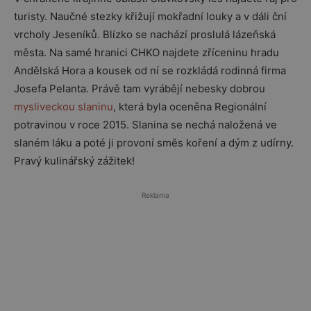
turisty. Naučné stezky křižují mokřadní louky a v dáli ční
vrcholy Jeseníků. Blízko se nachází proslulá lázeňská
města. Na samé hranici CHKO najdete zříceninu hradu
Andělská Hora a kousek od ní se rozkládá rodinná firma
Josefa Pelanta. Právě tam vyrábějí nebesky dobrou
mysliveckou slaninu
, která byla oceněna Regionální
potravinou v roce 2015. Slanina se nechá naložená ve
slaném láku a poté ji provoní směs koření a dým z udírny.
Pravý kulinářský zážitek!
Reklama