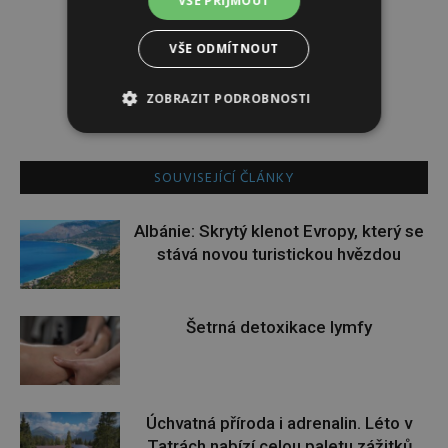
VŠE PŘIJMOUT
Redakce
VŠE ODMÍTNOUT
Redakce magazínu Instinkt.
ZOBRAZIT PODROBNOSTI
SOUVISEJÍCÍ ČLÁNKY
Albánie: Skrytý klenot Evropy, který se
stává novou turistickou hvězdou
Šetrná detoxikace lymfy
Úchvatná příroda i adrenalin. Léto v
Tatrách nabízí celou paletu zážitků