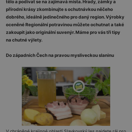
tělo a podívat se na zajímavá místa. Hrady, zámky a
přírodní krásy zkombinujte s ochutnávkou něčeho
dobrého, ideálně jedinečného pro daný region. Výrobky
oceněné Regionální potravinou můžete ochutnat a také
zakoupit jako originální suvenýr. Máme pro vás tři tipy
na chutné výlety.
Do západních Čech na pravou mysliveckou slaninu
V chráněné krajinné oblasti Slavkovský les najdete ráj pro