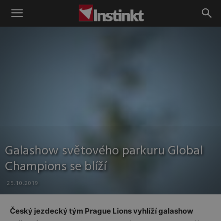
Instinkt
Galashow světového parkuru Global
Champions se blíží
25.10.2019
Český jezdecký tým Prague Lions vyhlíží
galashow