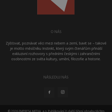
O NÁS
Zjišťovat, poznávat věci mezi nebem a zemí, bavit se – takové
je motto měsíčníku Instinkt, který svým čtenářům přináší
exkluzivní rozhovory s předními českými i zahraničními
osobnostmi ze světa kultury, umění, filozofie a historie.
NÁSLEDUJ NÁS
© 2026 EMPRESA MEDIA, a.s. Publikování či další šíření obsahu těchto