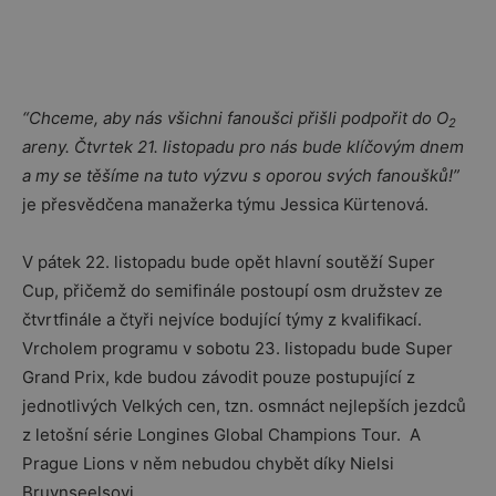
“Chceme, aby nás všichni fanoušci přišli podpořit do O
2
areny. Čtvrtek 21. listopadu pro nás bude klíčovým dnem
a my se těšíme na tuto výzvu s oporou svých fanoušků!”
je přesvědčena manažerka týmu Jessica Kürtenová.
V pátek 22. listopadu bude opět hlavní soutěží Super
Cup, přičemž do semifinále postoupí osm družstev ze
čtvrtfinále a čtyři nejvíce bodující týmy z kvalifikací.
Vrcholem programu v sobotu 23. listopadu bude Super
Grand Prix, kde budou závodit pouze postupující z
jednotlivých Velkých cen, tzn. osmnáct nejlepších jezdců
z letošní série Longines Global Champions Tour. A
Prague Lions v něm nebudou chybět díky Nielsi
Bruynseelsovi.