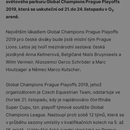
sv
ětov
é
ho parkuru Global Champions Prague Playoffs
2019, kter
á se uskuteční od 21. do 24. listopadu v O
2
aren
ě.
Největším lákadlem Global Champions Prague Playoffs
2019 pro české diváky bude jistě místní tým Prague
Lions. Letos jej tvoří mezinárodní sestava: česká
jezdkyně Anna Kellnerová, Belgičané Niels Bruynseels a
Wilm Vermeir, Nizozemci Gerco Schröder a Marc
Houtzager a Němec Marco Kutscher
.
Global Champions Prague Playoffs 2019, jehož
organizátorem je Czech Equestrian Team, odstartuje ve
čtvrtek 21. listopadu, kdy je naplánováno čtvrtfinále
Super Cupu, tzn. playoff týmové soutěže Global
Champions League. Nastoupí proti sobě 12 týmů, které se
v průběhu sezony umístily v kvalifikačních kolech na 5. až
16. místě. V této fázi čeká úvodní start také na Prague