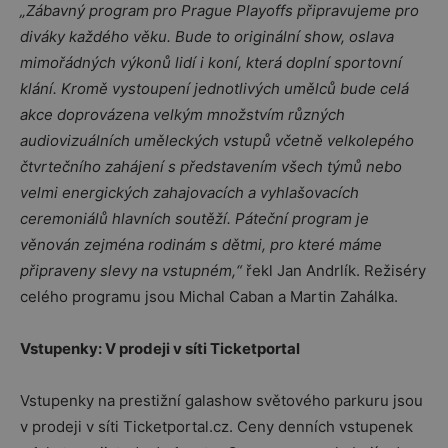
„Zábavný
program pro Prague Playoffs p
řipravujeme pro
diváky každ
é
ho věku. Bude to originální show, oslava
mimořádných výkonů lidí i koní, která doplní sportovní
klání. Kromě vystoupení jednotlivý
ch um
ě
lc
ů bude celá
akce doprovázena velkým množstvím různých
audiovizuální
ch um
ěleckých vstupů včetně velkolep
é
ho
čtvrtečního zahájení
s p
ředstavením všech týmů nebo
velmi energických zahajovacích a vyhlašovacích
ceremoniálů hlavních soutěží. Páteční program je
věnován zejm
é
na rodinám s dětmi, pro kter
é
máme
připraveny slevy na vstupn
é
m,“
řekl Jan Andrlík. Režiséry
celého programu jsou Michal Caban a Martin Zahálka.
Vstupenky: V prodeji v síti Ticketportal
Vstupenky na prestižní galashow světového parkuru jsou
v prodeji v síti Ticketportal.cz. Ceny denních vstupenek