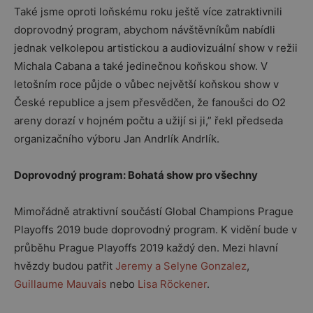
Také jsme oproti loňskému roku ještě více zatraktivnili
doprovodný program, abychom návštěvníkům nabídli
jednak velkolepou artistickou a audiovizuální show v režii
Michala Cabana a také jedinečnou koňskou show. V
letošním roce půjde o vůbec největší koňskou show v
České republice a jsem přesvědčen, že fanoušci do O2
areny dorazí v hojném počtu a užijí si ji,” řekl předseda
organizačního výboru Jan Andrlík Andrlík.
Doprovodný program: Bohatá
show pro v
šechny
Mimořádně atraktivní součástí Global Champions Prague
Playoffs 2019 bude doprovodný program. K vidění bude v
průběhu Prague Playoffs 2019 každý den. Mezi hlavní
hvězdy budou patřit
Jeremy a Selyne Gonzalez
,
Guillaume Mauvais
nebo
Lisa Röckener
.