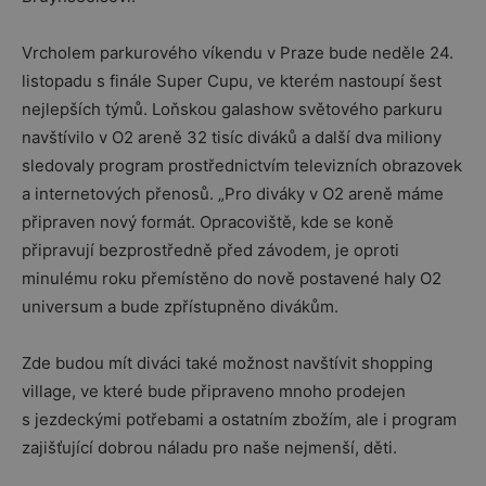
Vrcholem parkurového víkendu v Praze bude neděle 24.
listopadu s finále Super Cupu, ve kterém nastoupí šest
nejlepších týmů. Loňskou galashow světového parkuru
navštívilo v O2 areně 32 tisíc diváků a další dva miliony
sledovaly program prostřednictvím televizních obrazovek
a internetových přenosů. „Pro diváky v O2 areně máme
připraven nový formát. Opracoviště, kde se koně
připravují bezprostředně před závodem, je oproti
minulému roku přemístěno do nově postavené haly O2
universum a bude zpřístupněno divákům.
Zde budou mít diváci také možnost navštívit shopping
village, ve které bude připraveno mnoho prodejen
s jezdeckými potřebami a ostatním zbožím, ale i program
zajišťující dobrou náladu pro naše nejmenší, děti.