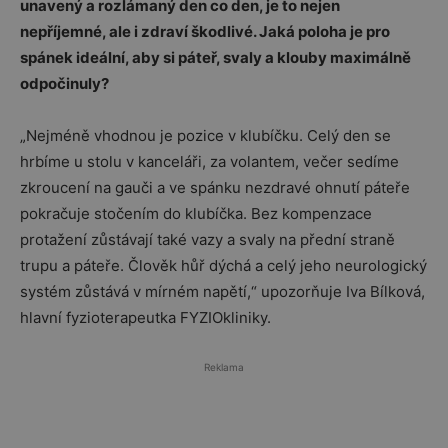
unavený a rozlámaný den co den, je to nejen
nepříjemné, ale i zdraví škodlivé. Jaká poloha je pro
spánek ideální, aby si páteř, svaly a klouby maximálně
odpočinuly?
„Nejméně vhodnou je pozice v klubíčku. Celý den se
hrbíme u stolu v kanceláři, za volantem, večer sedíme
zkroucení na gauči a ve spánku nezdravé ohnutí páteře
pokračuje stočením do klubíčka. Bez kompenzace
protažení zůstávají také vazy a svaly na přední straně
trupu a páteře. Člověk hůř dýchá a celý jeho neurologický
systém zůstává v mírném napětí,“ upozorňuje Iva Bílková,
hlavní fyzioterapeutka FYZIOkliniky.
Reklama