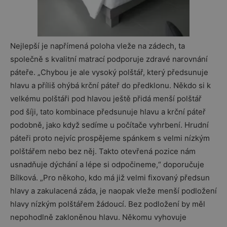
Nejlepší je napřímená poloha vleže na zádech, ta
společně s kvalitní matrací podporuje zdravé narovnání
páteře. „Chybou je ale vysoký polštář, který předsunuje
hlavu a příliš ohýbá krční páteř do předklonu. Někdo si k
velkému polštáři pod hlavou ještě přidá menší polštář
pod šíji, tato kombinace předsunuje hlavu a krční páteř
podobně, jako když sedíme u počítače vyhrbení. Hrudní
páteři proto nejvíc prospějeme spánkem s velmi nízkým
polštářem nebo bez něj. Takto otevřená pozice nám
usnadňuje dýchání a lépe si odpočineme,“ doporučuje
Bílková. „Pro někoho, kdo má již velmi fixovaný předsun
hlavy a zakulacená záda, je naopak vleže menší podložení
hlavy nízkým polštářem žádoucí. Bez podložení by měl
nepohodlně zakloněnou hlavu. Někomu vyhovuje