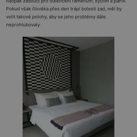
naopak žádoucí pro odlehčení ramenům, kyčlím a pánvi.
Pokud však člověka přes den trápí bolesti zad, měl by
volit takové polohy, aby se jeho problémy dále
neprohlubovaly.