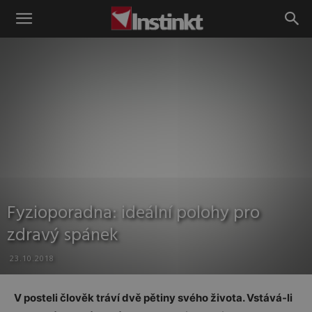
Instinkt
Fyzioporadna: ideální polohy pro
zdravý spánek
23.10.2018
V posteli člověk tráví dvě pětiny svého života. Vstává-li