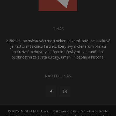
O NÁS
Zjišťovat, poznávat věci mezi nebem a zemí, bavit se – takové
je motto měsíčníku Instinkt, který svým čtenářům přináší
exkluzivní rozhovory s předními českými i zahraničními
osobnostmi ze světa kultury, umění, filozofie a historie.
NÁSLEDUJ NÁS
© 2026 EMPRESA MEDIA, a.s. Publikování či další šíření obsahu těchto