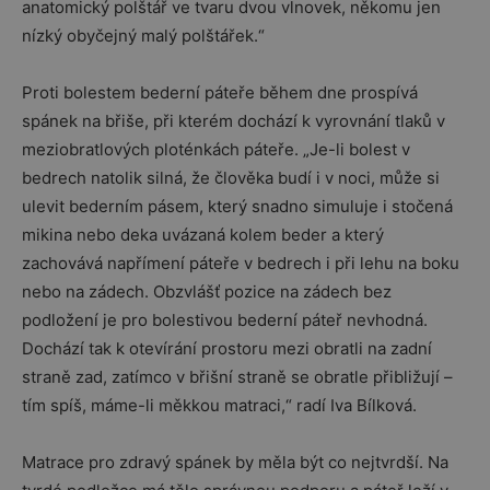
anatomický polštář ve tvaru dvou vlnovek, někomu jen
nízký obyčejný malý polštářek.“
Proti bolestem bederní páteře během dne prospívá
spánek na břiše, při kterém dochází k vyrovnání tlaků v
meziobratlových ploténkách páteře. „Je-li bolest v
bedrech natolik silná, že člověka budí i v noci, může si
ulevit bederním pásem, který snadno simuluje i stočená
mikina nebo deka uvázaná kolem beder a který
zachovává napřímení páteře v bedrech i při lehu na boku
nebo na zádech. Obzvlášť pozice na zádech bez
podložení je pro bolestivou bederní páteř nevhodná.
Dochází tak k otevírání prostoru mezi obratli na zadní
straně zad, zatímco v břišní straně se obratle přibližují –
tím spíš, máme-li měkkou matraci,“ radí Iva Bílková.
Matrace pro zdravý spánek by měla být co nejtvrdší. Na