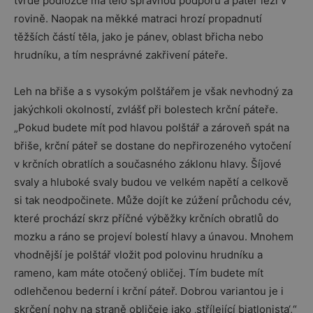
tvrdé podložce má tělo správnou podporu a páteř leží v
rovině. Naopak na měkké matraci hrozí propadnutí
těžších částí těla, jako je pánev, oblast břicha nebo
hrudníku, a tím nesprávné zakřivení páteře.
Leh na břiše a s vysokým polštářem je však nevhodný za
jakýchkoli okolností, zvlášť při bolestech krční páteře.
„Pokud budete mít pod hlavou polštář a zároveň spát na
břiše, krční páteř se dostane do nepřirozeného vytočení
v krčních obratlích a současného záklonu hlavy. Šíjové
svaly a hluboké svaly budou ve velkém napětí a celkově
si tak neodpočinete. Může dojít ke zúžení průchodu cév,
které prochází skrz příčné výběžky krčních obratlů do
mozku a ráno se projeví bolestí hlavy a únavou. Mnohem
vhodnější je polštář vložit pod polovinu hrudníku a
rameno, kam máte otočený obličej. Tím budete mít
odlehčenou bederní i krční páteř. Dobrou variantou je i
skrčení nohy na straně obličeje jako ‚střílející biatlonista‘,“