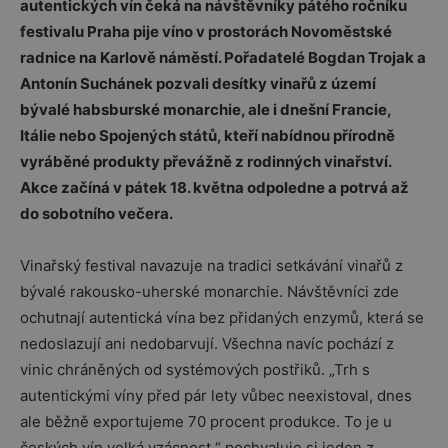
autentických vín čeká na návštěvníky pátého ročníku
festivalu Praha pije víno v prostorách Novoměstské
radnice na Karlově náměstí. Pořadatelé Bogdan Trojak a
Antonín Suchánek pozvali desítky vinařů z území
bývalé habsburské monarchie, ale i dnešní Francie,
Itálie nebo Spojených států, kteří nabídnou přírodně
vyráběné produkty převážně z rodinných vinařství.
Akce začíná v pátek 18. května odpoledne a potrvá až
do sobotního večera.
Vinařský festival navazuje na tradici setkávání vinařů z
bývalé rakousko-uherské monarchie. Návštěvníci zde
ochutnají autentická vína bez přidaných enzymů, která se
nedoslazují ani nedobarvují. Všechna navíc pochází z
vinic chráněných od systémových postřiků. „Trh s
autentickými víny před pár lety vůbec neexistoval, dnes
ale běžně exportujeme 70 procent produkce. To je u
českých vín velká vzácnost,“ pochvaluje si jeden z