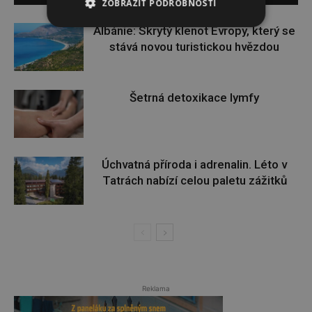
ZOBRAZIT PODROBNOSTI
Albánie: Skrytý klenot Evropy, který se
stává novou turistickou hvězdou
Šetrná detoxikace lymfy
Úchvatná příroda i adrenalin. Léto v
Tatrách nabízí celou paletu zážitků
Reklama