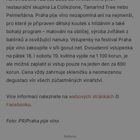
restaurační skupina La Collezione, Tamarind Tree nebo
Pelmeňárna. Praha pije víno nezapomíná ani na nejmenší,
pro které je připraven dětský koutek s hlídáním a také
bohatý program – malování na obličej, výroba zvířátek z
balónků a osvěžující nanuky. Vstupenky na festival Praha
pije víno zakoupíte v síti goout.net. Dvoudenní vstupenka
na pátek 18. i sobotu 19. května vyjde na 1 100 korun, je
ale možné zaplatit si vstup pouze na jeden den za 690
korun. Cena vždy zahrnuje skleničku a neomezenou
degustaci vín všech zúčastněných vinařství.
Více informací naleznete na
webových stránkách
či
Facebooku
.
Foto: PR/Praha pije víno
Reklama