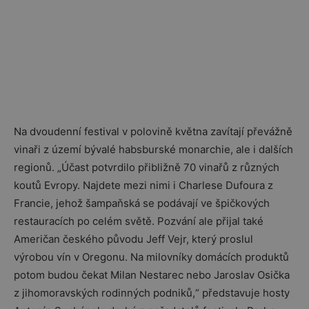
Na dvoudenní festival v polovině května zavítají převážně
vinaři z území bývalé habsburské monarchie, ale i dalších
regionů. „Účast potvrdilo přibližně 70 vinařů z různých
koutů Evropy. Najdete mezi nimi i Charlese Dufoura z
Francie, jehož šampaňská se podávají ve špičkových
restauracích po celém světě. Pozvání ale přijal také
Američan českého původu Jeff Vejr, který proslul
výrobou vín v Oregonu. Na milovníky domácích produktů
potom budou čekat Milan Nestarec nebo Jaroslav Osička
z jihomoravských rodinných podniků,“ představuje hosty