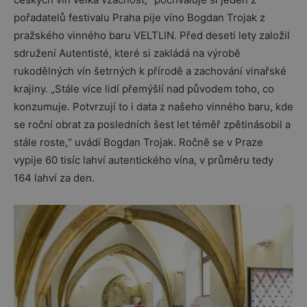
pořadatelů festivalu Praha pije víno Bogdan Trojak z
pražského vinného baru VELTLIN. Před deseti lety založil
sdružení Autentisté, které si zakládá na výrobě
rukodělných vín šetrných k přírodě a zachování vinařské
krajiny. „Stále více lidí přemýšlí nad původem toho, co
konzumuje. Potvrzují to i data z našeho vinného baru, kde
se roční obrat za posledních šest let téměř zpětinásobil a
stále roste,“ uvádí Bogdan Trojak. Ročně se v Praze
vypije 60 tisíc lahví autentického vína, v průměru tedy
164 lahví za den.