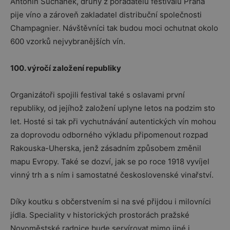
Antonín Suchánek, druhý z pořadatelů festivalu Praha
pije víno a zároveň zakladatel distribuční společnosti
Champagnier. Návštěvníci tak budou moci ochutnat okolo
600 vzorků nejvybranějších vín.
100. výročí založení republiky
Organizátoři spojili festival také s oslavami první
republiky, od jejíhož založení uplyne letos na podzim sto
let. Hosté si tak při vychutnávání autentických vín mohou
za doprovodu odborného výkladu připomenout rozpad
Rakouska-Uherska, jenž zásadním způsobem změnil
mapu Evropy. Také se dozví, jak se po roce 1918 vyvíjel
vinný trh a s ním i samostatné československé vinařství.
Díky koutku s občerstvením si na své přijdou i milovníci
jídla. Speciality v historických prostorách pražské
Novoměstské radnice bude servírovat mimo jiné i