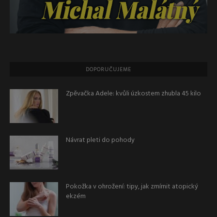
DOPORUČUJEME
Zpěvačka Adele: kvůli úzkostem zhubla 45 kilo
Návrat pleti do pohody
Pokožka v ohrožení: tipy, jak zmírnit atopický
ekzém