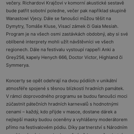
večery. Richardovi Krajčovi v komorní akustické sestavě
bude patřit sobotní poledne, večer pak například skupině
Wanastowi Vjecy. Dále se fanoušci můžou těšit na
Dymytry, Tomáše Kluse, Visací zámek či Gaia Mesiah.
Program je na všech osmi zastávkách obdobný, aby si své
oblíbené interprety mohli užít návštěvníci ve všech
regionech. Dále na festivalu vystoupí rappeři Anki a
Grey256, kapely Henych 666, Doctor Victor, Highland či
Symmerya.
Koncerty se opět odehrají na dvou pódiích v unikátní
atmosféře spojené s těsnou blízkostí hradních památek.
V rámci doprovodného programu se budou fanoušci moci
zúčastnit pátečních hradních karnevalů s hodnotnými
cenami – každý, kdo přijde v masce, dostane dárek a
nejlepší masky budou oceněny a vyhlášeny moderátorem
přímo na festivalovém pódiu. Díky partnerství s Národním