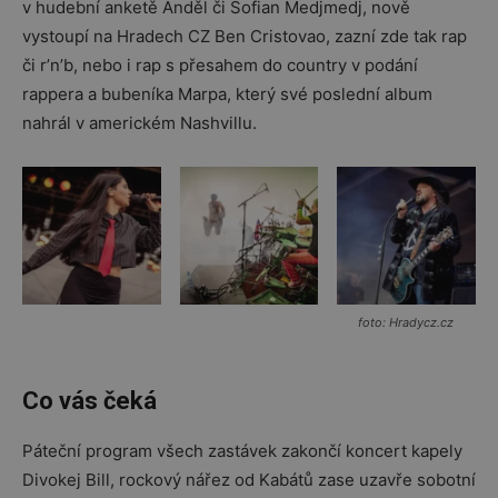
v hudební anketě Anděl či Sofian Medjmedj, nově
vystoupí na Hradech CZ Ben Cristovao, zazní zde tak rap
či r’n’b, nebo i rap s přesahem do country v podání
rappera a bubeníka Marpa, který své poslední album
nahrál v americkém Nashvillu.
foto: Hradycz.cz
Co vás čeká
Páteční program všech zastávek zakončí koncert kapely
Divokej Bill, rockový nářez od Kabátů zase uzavře sobotní