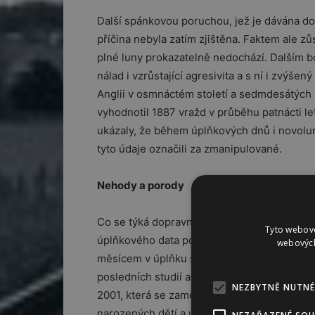
Další spánkovou poruchou, jež je dávána do 
příčina nebyla zatím zjištěna. Faktem ale z
plné luny prokazatelně nedochází. Dalším b
nálad i vzrůstající agresivita a s ní i zvýšený
Anglii v osmnáctém století a sedmdesátých l
vyhodnotil 1887 vražd v průběhu patnácti let
ukázaly, že během úplňkových dnů i novoluní
tyto údaje označili za zmanipulované.
Nehody a porody
Co se týká dopravní nehodovosti, ze statis
Tyto webové
úplňkového data počet nehod zvlášť nevzros
webových
měsícem v úplňku spojován, jsou předčasné 
posledních studií ale v tomto ohledu hovoří 
NEZBYTNĚ NUTNÉ
2001, která se zaměřovala na 62 měsíčních 
narozených dětí a úplňkem neexistuje.