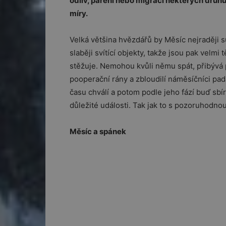
odliv, páření nebo migraci některých druhů
míry.
Velká většina hvězdářů by Měsíc nejraději su
slaběji svítící objekty, takže jsou pak velmi
stěžuje. Nemohou kvůli němu spát, přibývá 
pooperační rány a zbloudilí náměsíčníci padaj
času chválí a potom podle jeho fází buď sbíraj
důležité události. Tak jak to s pozoruhodnou
Měsíc a spánek