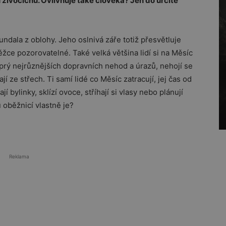
 živočichů. Ovlivňuje také člověka? Jen do určité
ndala z oblohy. Jeho oslnivá záře totiž přesvětluje
 těžce pozorovatelné. Také velká většina lidí si na Měsíc
prý nejrůznějších dopravních nehod a úrazů, nehojí se
í ze střech. Ti samí lidé co Měsíc zatracují, jej čas od
í bylinky, sklízí ovoce, stříhají si vlasy nebo plánují
 oběžnicí vlastně je?
Reklama