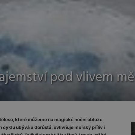
tajemství pod vlivem mě
ší těleso, které můžeme na magické noční obloze
cyklu ubývá a dorůstá, ovlivňuje mořský příliv i