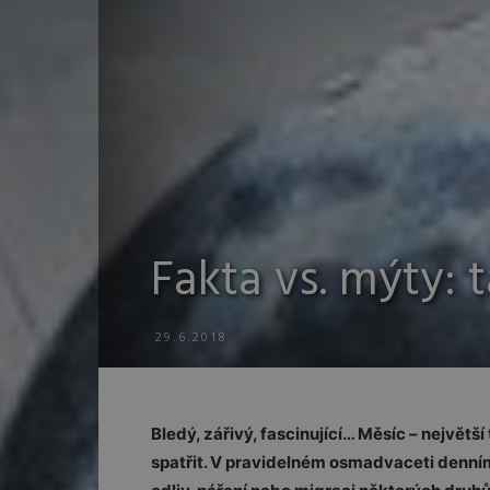
Fakta vs. mýty: 
29.6.2018
Bledý, zářivý, fascinující… Měsíc – největ
spatřit. V pravidelném osmadvaceti denním 