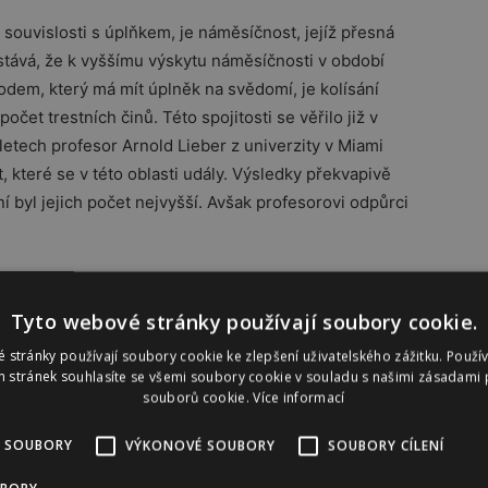
souvislosti s úplňkem, je náměsíčnost, jejíž přesná
ůstává, že k vyššímu výskytu náměsíčnosti v období
odem, který má mít úplněk na svědomí, je kolísání
 počet trestních činů. Této spojitosti se věřilo již v
etech profesor Arnold Lieber z univerzity v Miami
, které se v této oblasti udály. Výsledky překvapivě
 byl jejich počet nejvyšší. Avšak profesorovi odpůrci
Tyto webové stránky používají soubory cookie.
tik České policie jasně vyplývá, že během žádného
 stránky používají soubory cookie ke zlepšení uživatelského zážitku. Použí
tl a byl v mezích průměru. Dalším mýtem, který je s
 stránek souhlasíte se všemi soubory cookie v souladu s našimi zásadami 
souborů cookie.
Více informací
porody i to, že se rodí více dětí. Výsledky mnoha
jasně. Například podle americké studie z let 1997 až
 SOUBORY
VÝKONOVÉ SOUBORY
SOUBORY CÍLENÍ
cyklů, bylo vypozorováno, že žádný vztah mezi počtem