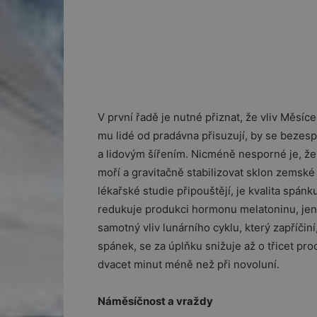
V první řadě je nutné přiznat, že vliv Měsíc
mu lidé od pradávna přisuzují, by se bezes
a lidovým šířením. Nicméně nesporné je, že 
moří a gravitačně stabilizovat sklon zemské o
lékařské studie připouštějí, je kvalita spánk
redukuje produkci hormonu melatoninu, jen
samotný vliv lunárního cyklu, který zapříčiní
spánek, se za úplňku snižuje až o třicet pro
dvacet minut méně než při novoluní.
Náměsíčnost a vraždy