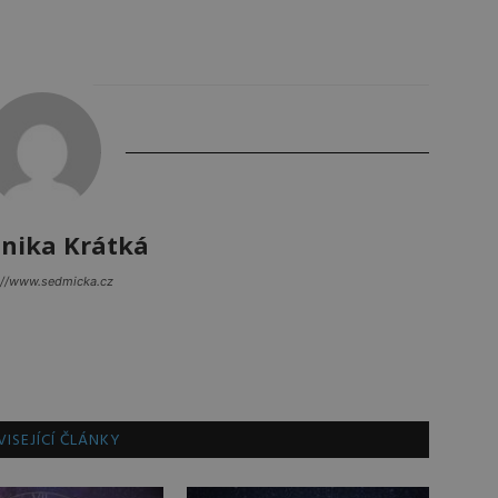
nika Krátká
://www.sedmicka.cz
ISEJÍCÍ ČLÁNKY