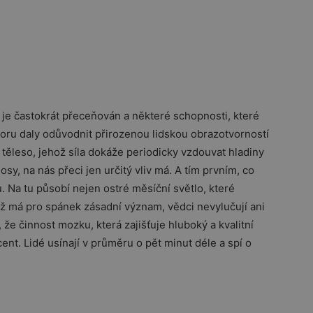
e je častokrát přeceňován a některé schopnosti, které
poru daly odůvodnit přirozenou lidskou obrazotvorností
těleso, jehož síla dokáže periodicky vzdouvat hladiny
sy, na nás přeci jen určitý vliv má. A tím prvním, co
u. Na tu působí nejen ostré měsíční světlo, které
ž má pro spánek zásadní význam, vědci nevylučují ani
, že činnost mozku, která zajišťuje hluboký a kvalitní
cent. Lidé usínají v průměru o pět minut déle a spí o