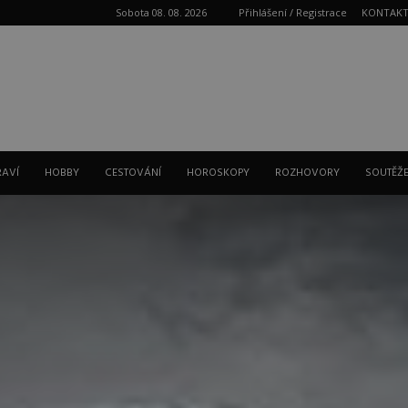
Sobota 08. 08. 2026
Přihlášení / Registrace
KONTAK
Reklama
RAVÍ
HOBBY
CESTOVÁNÍ
HOROSKOPY
ROZHOVORY
SOUTĚŽ