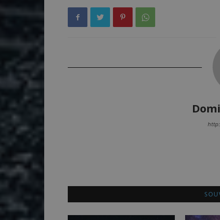
Domi
http
SOUV