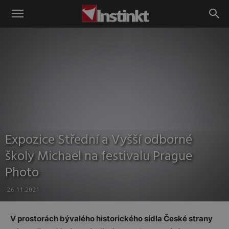
Instinkt
Expozice Střední a Vyšší odborné
školy Michael na festivalu Prague
Photo
26.11.2021
V prostorách bývalého historického sídla České strany