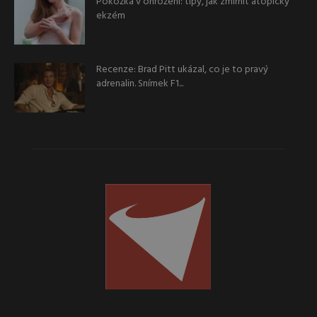
Pokožka v ohrožení: tipy, jak zmírnit atopický
ekzém
Recenze: Brad Pitt ukázal, co je to pravý
adrenalin. Snímek F1...