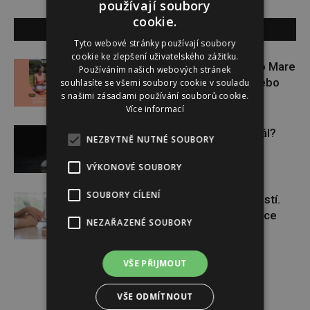
používají soubory
cookie.
SOUVISEJÍCÍ ČLÁNKY
Tyto webové stránky používají soubory
cookie ke zlepšení uživatelského zážitku.
Zapojte se do letní soutěže s Rio Mare
Používáním našich webových stránek
a vyhrajte iWatch Series 11 nebo
souhlasíte se všemi soubory cookie v souladu
s našimi zásadami používání souborů cookie.
jógamatku
Více informací
Budou se vraždit malé děti dál?
NEZBYTNĚ NUTNÉ SOUBORY
VÝKONOVÉ SOUBORY
SOUBORY CÍLENÍ
Těhotenství není samozřejmostí.
Pomáhá asistovaná reprodukce
NEZAŘAZENÉ SOUBORY
VŠE PŘIJMOUT
VŠE ODMÍTNOUT