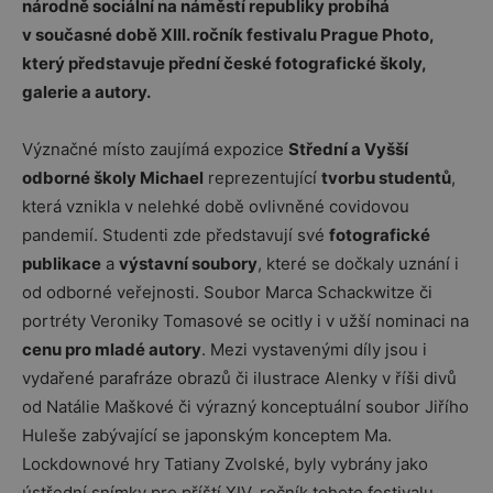
národně sociální na náměstí republiky probíhá
v současné době XIII. ročník festivalu Prague Photo,
který představuje přední české fotografické školy,
galerie a autory.
Význačné místo zaujímá expozice
Střední a Vyšší
odborné školy Michael
reprezentující
tvorbu studentů
,
která vznikla v nelehké době ovlivněné covidovou
pandemií. Studenti zde představují své
fotografické
publikace
a
výstavní soubory
, které se dočkaly uznání i
od odborné veřejnosti. Soubor Marca Schackwitze či
portréty Veroniky Tomasové se ocitly i v užší nominaci na
cenu pro mladé autory
. Mezi vystavenými díly jsou i
vydařené parafráze obrazů či ilustrace Alenky v říši divů
od Natálie Maškové či výrazný konceptuální soubor Jiřího
Huleše zabývající se japonským konceptem Ma.
Lockdownové hry Tatiany Zvolské, byly vybrány jako
ústřední snímky pro příští XIV. ročník tohoto festivalu.