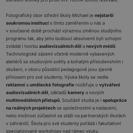
Fotografický obor střední školy Michael je
nejstarší
soukromou institucí
s tímto zaměřením u nás a
v současné době prochází výraznou změnou studijního
programu tak, aby jeho budoucí absolventi byli schopni
zvládat i tvorbu
audiovizuálních děl
a
nových médií
.
Technologické zázemí včetně moderně vybavených
ateliérů se studiovými světly a bohatým příslušenstvím i
zkušení, v oboru působící pedagogové jsou zjevně
přínosem pro své studenty. Výuka školy se vedle
reklamní
a
umělecké
fotografie
rozšiřuje o
vytváření
audiovizuálních děl
, základů
kamery
a nových
multimediálních přístupů
. Součástí studia je i
spolupráce
na reálných projektech
se společnostmi a nadacemi,
nebo možnost zúčastnit se stáží na partnerských školách
v zahraničí. Škola pro své studenty pořádá i fakultativní
specializované workshopy nad rámec výuky.