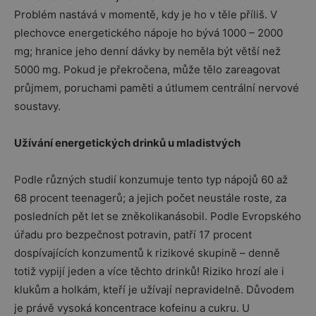
Problém nastává v momentě, kdy je ho v těle příliš. V
plechovce energetického nápoje ho bývá 1000 – 2000
mg; hranice jeho denní dávky by neměla být větší než
5000 mg. Pokud je překročena, může tělo zareagovat
průjmem, poruchami paměti a útlumem centrální nervové
soustavy.
Užívání energetických drinků u mladistvých
Podle různých studií konzumuje tento typ nápojů 60 až
68 procent teenagerů; a jejich počet neustále roste, za
posledních pět let se zněkolikanásobil. Podle Evropského
úřadu pro bezpečnost potravin, patří 17 procent
dospívajících konzumentů k rizikové skupině – denně
totiž vypijí jeden a více těchto drinků! Riziko hrozí ale i
klukům a holkám, kteří je užívají nepravidelně. Důvodem
je právě vysoká koncentrace kofeinu a cukru. U