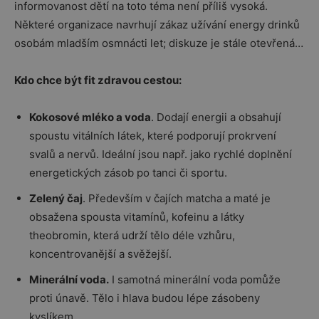
informovanost dětí na toto téma není příliš vysoká.
Některé organizace navrhují zákaz užívání energy drinků
osobám mladším osmnácti let; diskuze je stále otevřená…
Kdo chce být fit zdravou cestou:
Kokosové mléko a voda
. Dodají energii a obsahují
spoustu vitálních látek, které podporují prokrvení
svalů a nervů. Ideální jsou např. jako rychlé doplnění
energetických zásob po tanci či sportu.
Zelený čaj
. Především v čajích matcha a maté je
obsažena spousta vitamínů, kofeinu a látky
theobromin, která udrží tělo déle vzhůru,
koncentrovanější a svěžejší.
Minerální voda.
I samotná minerální voda pomůže
proti únavě. Tělo i hlava budou lépe zásobeny
kyslíkem.