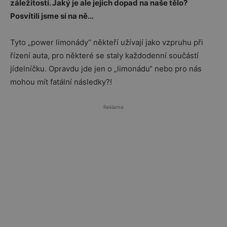
záležitostí. Jaký je ale jejich dopad na naše tělo?
Posvítili jsme si na ně…
Tyto „power limonády“ někteří užívají jako vzpruhu při
řízení auta, pro některé se staly každodenní součástí
jídelníčku. Opravdu jde jen o „limonádu“ nebo pro nás
mohou mít fatální následky?!
Reklama