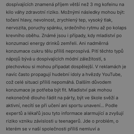
dospívajících znamená příjem větší než 3 mg kofeinu na
kilo váhy zdravotní riziko. Možnými následky mohou být:
točení hlavy, nevolnost, zrychlený tep, vysoký tlak,
nervozita, poruchy spánku, srdečního rytmu až po kolaps
krevního oběhu. Známé jsou i případy, kdy mladiství po
konzumaci energy drinků zemřeli. Ani nadměrná
konzumace cukru tělu příliš neprospívá. Pití těchto typů
nápojů bývá u dospívajících módní záležitostí, s
plechovkou si mohou připadat dospělejší. V reklamách je
navíc často propagují hudební idoly a hvězdy YouTube,
což celé situaci příliš nepomáhá. Dalším důvodem
konzumace je potřeba být fit. Mladiství pak mohou
nekonečně dlouho řádit na párty, být ve škole svěží a
aktivní, necítí se při učení ani sportu unavení… Podle
expertů a lékařů jsou tyto informace alarmující a zvyšují
riziko vzniku závislosti u teenagerů. Jde o problém, o
kterém se v naší společnosti příliš nemluví a