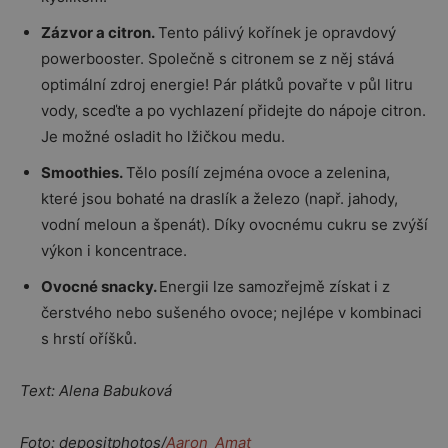
Zázvor a citron.
Tento pálivý kořínek je opravdový
powerbooster. Společně s citronem se z něj stává
optimální zdroj energie! Pár plátků povařte v půl litru
vody, sceďte a po vychlazení přidejte do nápoje citron.
Je možné osladit ho lžičkou medu.
Smoothies.
Tělo posílí zejména ovoce a zelenina,
které jsou bohaté na draslík a železo (např. jahody,
vodní meloun a špenát). Díky ovocnému cukru se zvýší
výkon i koncentrace.
Ovocné snacky.
Energii lze samozřejmě získat i z
čerstvého nebo sušeného ovoce; nejlépe v kombinaci
s hrstí oříšků.
Text: Alena Babuková
Foto: depositphotos/
Aaron_Amat