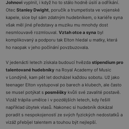
Johnovi
vyplnil, i když ho to stálo hodně úsilí a odříkání.
Otec
Stanley Dwight
, poručík a trumpetista ve vojenské
kapele, sice byl sám zdatným hudebníkem, o kariéře syna
však měl jiné představy a muziku mu mnohdy dost
nesmlouvavě rozmlouval.
Vztah otce a syna
byl
komplikovaný a podporu tak Elton hledal u matky, která
ho naopak v jeho počínání povzbuzovala.
V jedenácti letech získala budoucí hvězda
stipendium pro
talentované hudebníky
na Royal Academy of Music
v Londýně, kam pět let docházel každou sobotu. Už jako
teenager Elton vystupoval po barech a klubech, ale často
se musel potýkat s
posměšky
kvůli své zavalité postavě.
Vizáž trápila umělce i v pozdějších letech, kdy řešill
například úbytek vlasů. Nakonec si hudebník dokázal
poradit s nespokojeností ze svých fyzických nedostatků a
vizáž přebíjel talentem a touhou být nejlepší.