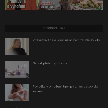
DOPORUČUJEME
Zpěvačka Adele: kvůli úzkostem zhubla 45 kilo
Návrat pleti do pohody
Pokožka v ohrožení: tipy, jak zmírnit atopický
ekzém