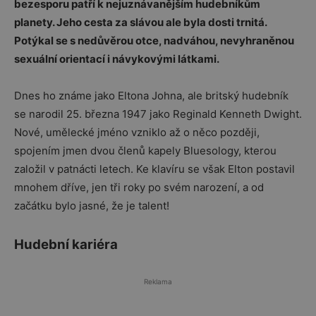
bezesporu patří k nejuznávanějším hudebníkům
planety. Jeho cesta za slávou ale byla dosti trnitá.
Potýkal se s nedůvěrou otce, nadváhou, nevyhraněnou
sexuální orientací i návykovými látkami.
Dnes ho známe jako Eltona Johna, ale britský hudebník
se narodil 25. března 1947 jako Reginald Kenneth Dwight.
Nové, umělecké jméno vzniklo až o něco později,
spojením jmen dvou členů kapely Bluesology, kterou
založil v patnácti letech. Ke klavíru se však Elton postavil
mnohem dříve, jen tři roky po svém narození, a od
začátku bylo jasné, že je talent!
Hudební kariéra
Reklama