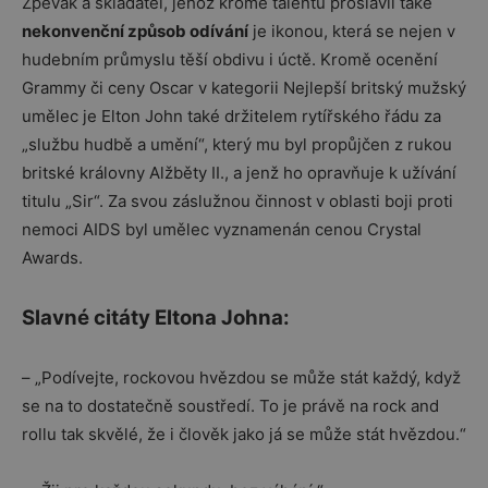
Zpěvák a skladatel, jehož kromě talentu proslavil také
nekonvenční způsob odívání
je ikonou, která se nejen v
hudebním průmyslu těší obdivu i úctě. Kromě ocenění
Grammy či ceny Oscar v kategorii Nejlepší britský mužský
umělec je Elton John také držitelem rytířského řádu za
„službu hudbě a umění“, který mu byl propůjčen z rukou
britské královny Alžběty II., a jenž ho opravňuje k užívání
titulu „Sir“. Za svou záslužnou činnost v oblasti boji proti
nemoci AIDS byl umělec vyznamenán cenou Crystal
Awards.
Slavné citáty Eltona Johna:
– „Podívejte, rockovou hvězdou se může stát každý, když
se na to dostatečně soustředí. To je právě na rock and
rollu tak skvělé, že i člověk jako já se může stát hvězdou.“