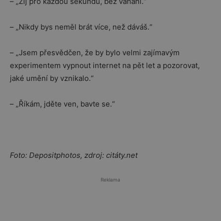
– „Žij pro každou sekundu, bez váhání.“
– „Nikdy bys neměl brát více, než dáváš.“
– „Jsem přesvědčen, že by bylo velmi zajímavým
experimentem vypnout internet na pět let a pozorovat,
jaké umění by vznikalo.“
– „Říkám, jděte ven, bavte se.“
Foto: Depositphotos, zdroj: citáty.net
Reklama