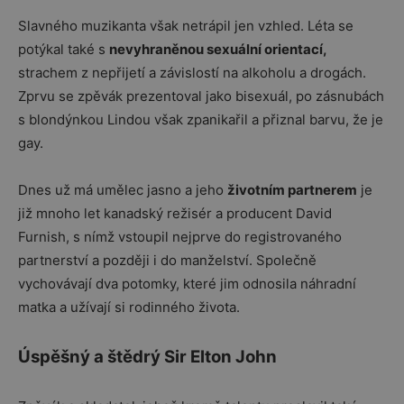
Slavného muzikanta však netrápil jen vzhled. Léta se
potýkal také s
nevyhraněnou sexuální orientací,
strachem z nepřijetí a závislostí na alkoholu a drogách.
Zprvu se zpěvák prezentoval jako bisexuál, po zásnubách
s blondýnkou Lindou však zpanikařil a přiznal barvu, že je
gay.
Dnes už má umělec jasno a jeho
životním partnerem
je
již mnoho let kanadský režisér a producent David
Furnish, s nímž vstoupil nejprve do registrovaného
partnerství a později i do manželství. Společně
vychovávají dva potomky, které jim odnosila náhradní
matka a užívají si rodinného života.
Úspěšný a štědrý Sir Elton John