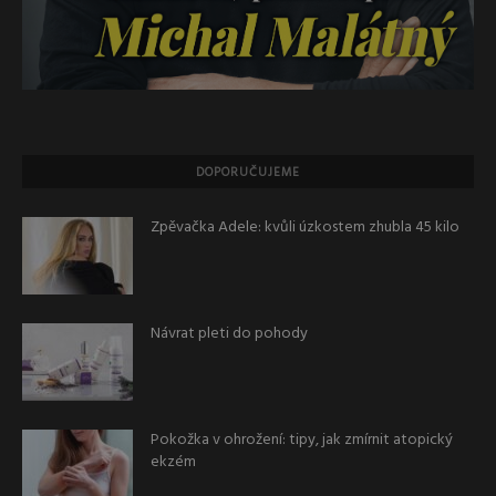
DOPORUČUJEME
Zpěvačka Adele: kvůli úzkostem zhubla 45 kilo
Návrat pleti do pohody
Pokožka v ohrožení: tipy, jak zmírnit atopický
ekzém