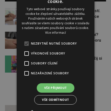
cookie.
Tyto webové stránky používají soubory
Těhotenství není samozřejmostí.
cookie ke zlepšení uživatelského zážitku.
Pomáhá asistovaná reprodukce
Používáním našich webových stránek
souhlasíte se všemi soubory cookie v souladu
s našimi zásadami používání souborů cookie.
Více informací
Lymfatický systém v ohrožení?
Využijte moderní nutriční podporu
NEZBYTNĚ NUTNÉ SOUBORY
VÝKONOVÉ SOUBORY
Vyhraj s Chilly AirPods Max a užij si
SOUBORY CÍLENÍ
léto
NEZAŘAZENÉ SOUBORY
VŠE PŘIJMOUT
VŠE ODMÍTNOUT
Reklama