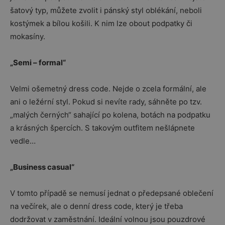
šatový typ, můžete zvolit i pánský styl oblékání, neboli
kostýmek a bílou košili. K nim lze obout podpatky či
mokasíny.
„Semi – formal“
Velmi ošemetný dress code. Nejde o zcela formální, ale
ani o ležérní styl. Pokud si nevíte rady, sáhněte po tzv.
„malých černých“ sahající po kolena, botách na podpatku
a krásných špercích. S takovým outfitem nešlápnete
vedle…
„Business casual“
V tomto případě se nemusí jednat o předepsané oblečení
na večírek, ale o denní dress code, který je třeba
dodržovat v zaměstnání. Ideální volnou jsou pouzdrové