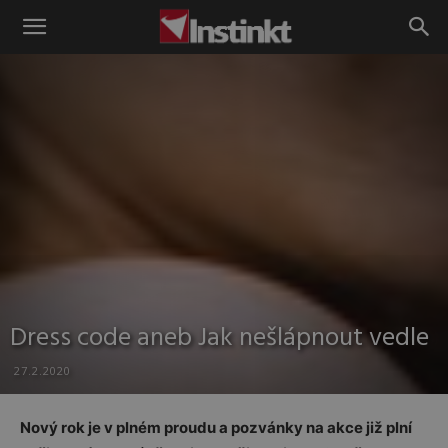
Instinkt
Dress code aneb Jak nešlápnout vedle
27.2.2020
Nový rok je v plném proudu a pozvánky na akce již plní