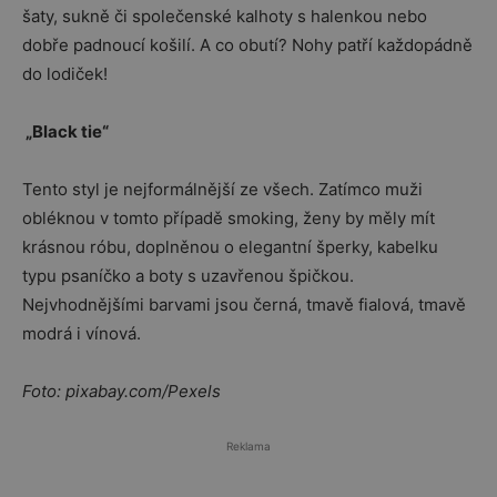
šaty, sukně či společenské kalhoty s halenkou nebo
dobře padnoucí košilí. A co obutí? Nohy patří každopádně
do lodiček!
„Black tie“
Tento styl je nejformálnější ze všech. Zatímco muži
obléknou v tomto případě smoking, ženy by měly mít
krásnou róbu, doplněnou o elegantní šperky, kabelku
typu psaníčko a boty s uzavřenou špičkou.
Nejvhodnějšími barvami jsou černá, tmavě fialová, tmavě
modrá i vínová.
Foto: pixabay.com/Pexels
Reklama