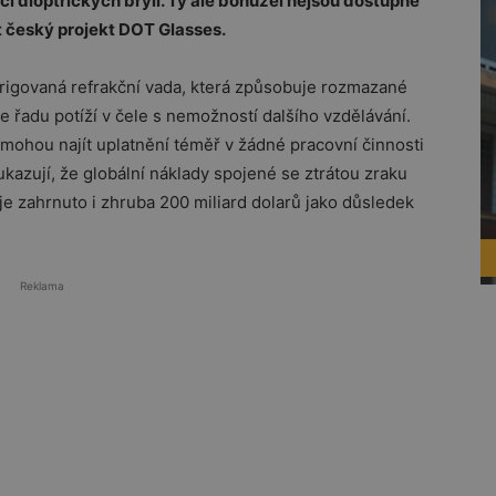
cí dioptrických brýlí. Ty ale bohužel nejsou dostupné
it český projekt DOT Glasses.
origovaná refrakční vada, která způsobuje rozmazané
e řadu potíží v čele s nemožností dalšího vzdělávání.
emohou najít uplatnění téměř v žádné pracovní činnosti
kazují, že globální náklady spojené se ztrátou zraku
ž je zahrnuto i zhruba 200 miliard dolarů jako důsledek
Reklama