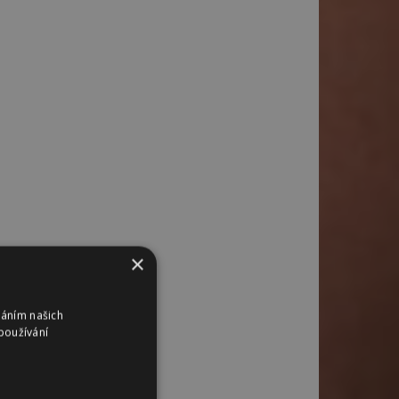
×
váním našich
používání