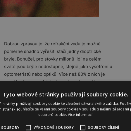
Dobrou zprávou je, že refrakční vadu je možné
poměrně snadno vyřešit: stačí jedny dioptrické
brýle. Bohužel, pro stovky milionů lidí na celém
světě jsou brýle nedostupné, stejně jako vyšetření u
optometristů nebo optiků. Více než 80% z nich je
soustředěno v pouhých dvaceti zemích světa,
nejhorší situace je v Číně, Indii a afrických státech.
Tyto webové stránky používají soubory cookie.
Tento alarmující stav se rozhodl změnit projekt DOT
 stránky používají soubory cookie ke zlepšení uživatelského zážitku. Použí
Glasses, který slibuje poskytnout nejlevnější
 stránek souhlasíte se všemi soubory cookie v souladu s našimi zásadami 
lně se snaží vybrat 400 tisíc korun prostřednictvím
souborů cookie.
Více informací
cz. Následně plánuje i mezinárodní kampaň na webu
 SOUBORY
VÝKONOVÉ SOUBORY
SOUBORY CÍLENÍ