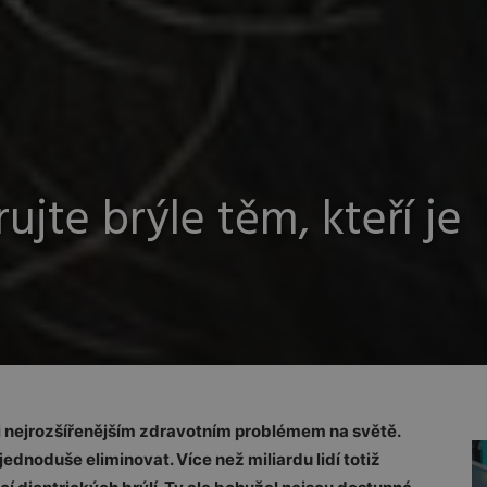
ujte brýle těm, kteří je
i nejrozšířenějším zdravotním problémem na světě.
jednoduše eliminovat. Více než miliardu lidí totiž