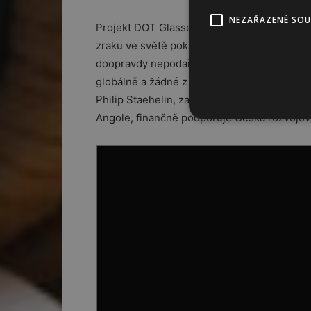
NEZAŘAZENÉ SO
Projekt DOT Glasses není první, kdo se o 
zraku ve světě pokusili už před námi. Patří 
doopravdy nepodařilo. Dosavadní řešení jsou 
globálně a žádné z nich není dlouhodobě ud
Philip Staehelin, zakladatel projektu. Proje
Angole, finančně podporuje Česká rozvojov