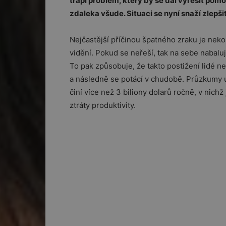
trápí problém, který by se dal vyřešit pomo
zdaleka všude. Situaci se nyní snaží zlepš
Nejčastější příčinou špatného zraku je nek
vidění. Pokud se neřeší, tak na sebe nabaluj
To pak způsobuje, že takto postižení lidé n
a následně se potácí v chudobě. Průzkumy u
činí více než 3 biliony dolarů ročně, v nich
ztráty produktivity.