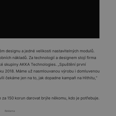
m designu a jedné velikosti nastavitelných modulů.
obních nákladů. Za technologií a designem stojí firma
ké skupiny AKKA Technologies. „Spuštění první
oku 2018. Máme už nasmlouvanou výrobu i domluvenou
víli čekáme jen na to, jak dopadne kampaň na Hithitu,“
ze za 150 korun darovat brýle někomu, kdo je potřebuje.
Reklama