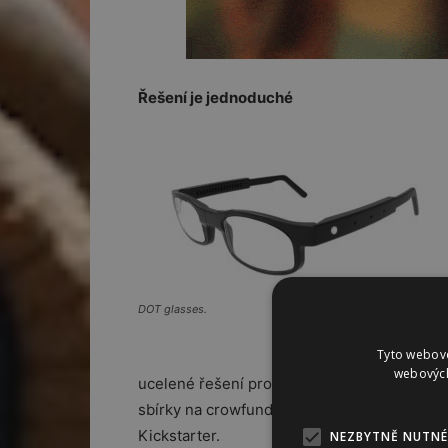
Řešení je jednoduché
DOT glasses.
Tyto webové
webových
ucelené řešení pro globální nasazení. Aktuá
sbírky na crowfundingovém serveru HitHit.
Kickstarter.
NEZBYTNĚ NUTNÉ