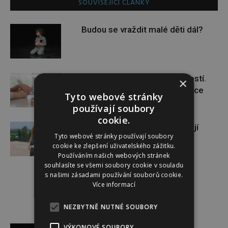
SOUVISEJÍCÍ ČLÁNKY
Budou se vraždit malé děti dál?
Těhotenství není samozřejmostí.
×
Pomáhá asistovaná reprodukce
Tyto webové stránky
používají soubory
cookie.
Gabriela Soukalová se nebojí
Tyto webové stránky používají soubory
sportovat ani v těhotenství
cookie ke zlepšení uživatelského zážitku.
Používáním našich webových stránek
souhlasíte se všemi soubory cookie v souladu
s našimi zásadami používání souborů cookie.
Více informací
NEZBYTNĚ NUTNÉ SOUBORY
Reklama
VÝKONOVÉ SOUBORY