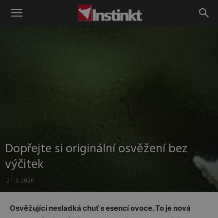
Instinkt
Dopřejte si originální osvěžení bez
výčitek
21.5.2020
Osvěžující nesladká chuť s esencí ovoce. To je nová