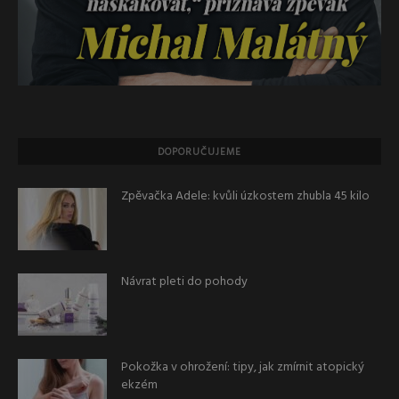
DOPORUČUJEME
Zpěvačka Adele: kvůli úzkostem zhubla 45 kilo
Návrat pleti do pohody
Pokožka v ohrožení: tipy, jak zmírnit atopický
ekzém