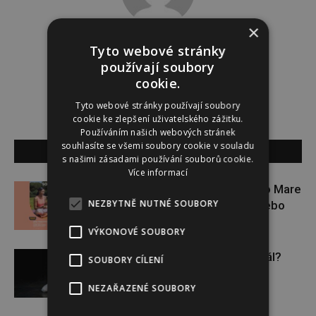
×
Tereza Yasmina Abazid
Tyto webové stránky
používají soubory
cookie.
Tyto webové stránky používají soubory
cookie ke zlepšení uživatelského zážitku.
Používáním našich webových stránek
souhlasíte se všemi soubory cookie v souladu
SOUVISEJÍCÍ ČLÁNKY
s našimi zásadami používání souborů cookie.
Více informací
Zapojte se do letní soutěže s Rio Mare
NEZBYTNĚ NUTNÉ SOUBORY
a vyhrajte iWatch Series 11 nebo
jógamatku
VÝKONOVÉ SOUBORY
Budou se vraždit malé děti dál?
SOUBORY CÍLENÍ
NEZAŘAZENÉ SOUBORY