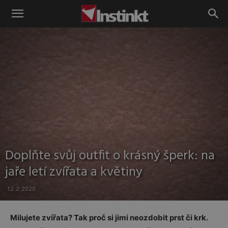
Instinkt
Doplňte svůj outfit o krásný šperk: na
jaře letí zvířata a květiny
12.2.2020
Milujete zvířata? Tak proč si jimi neozdobit prst či krk.