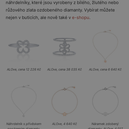
náhrdelníky, které jsou vyrobeny z bílého, žlutého nebo
růžového zlata ozdobeného diamanty. Vybírat můžete
nejen v buticích, ale nově také v
e-shopu
.
ALOve, cena 12 226 Kč
ALOve, cena 38 035 Kč
ALOve, cena 6 640 Kč
Náhrdelník s přívěskem
ALOve, 4 640 Kč
Náramek zdobený
posázeným diamanty,
diamanty, ALOve, 4 017