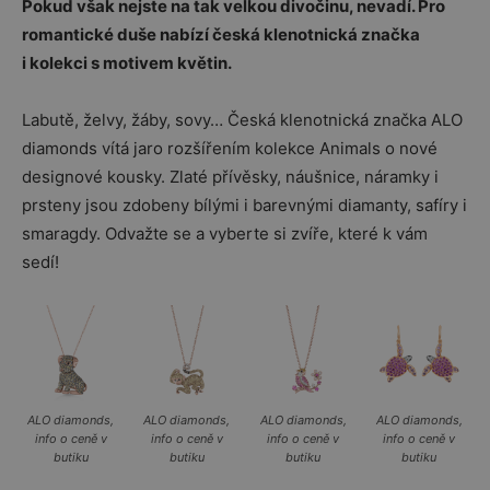
Pokud však nejste na tak velkou divočinu, nevadí. Pro
romantické duše nabízí česká klenotnická značka
i kolekci s motivem květin.
Labutě, želvy, žáby, sovy… Česká klenotnická značka ALO
diamonds vítá jaro rozšířením kolekce Animals o nové
designové kousky. Zlaté přívěsky, náušnice, náramky i
prsteny jsou zdobeny bílými i barevnými diamanty, safíry i
smaragdy. Odvažte se a vyberte si zvíře, které k vám
sedí!
ALO diamonds,
ALO diamonds,
ALO diamonds,
ALO diamonds,
info o ceně v
info o ceně v
info o ceně v
info o ceně v
butiku
butiku
butiku
butiku