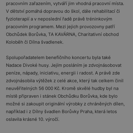
pracovním zařazením, vytváří jim vhodná pracovní místa.
V dětství pomáhá dopravou do škol, dále rehabilitací či
fyzioterapií a v neposlední řadě právě tréninkovým
pracovním programem. Mezi jejich provozovny patří
Obchůdek Borůvka, TA KAVÁRNA, Charitativní obchod
Koloběh či Dílna švadlenek.
Spolupořadatelem benefičního koncertu byla také
Nadace Divoké husy. Jejím posláním je zdvojnásobovat
peníze, nápady, iniciativu, energii i radost. A právě zde
zdvojnásobila výtěžek z celé akce, který tak celkem činil
neuvěřitelných 56 000 Kč. Kromě skvělé hudby byl na
místě připraven i stánek Obchůdku Borůvka, kde bylo
možné si zakoupit originální výrobky z chráněných dílen,
například i z Dílny švadlen Borůvky Praha, která letos
oslavila krásné 10. výročí.