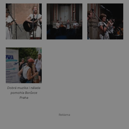
Dobrá muzika i nálada
pomohla Borůvce
Praha
Reklama