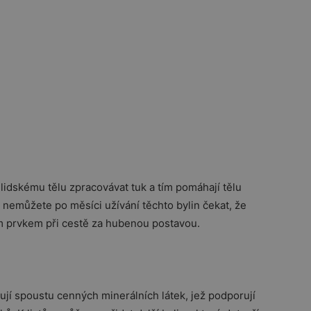
 lidskému tělu zpracovávat tuk a tím pomáhají tělu
e nemůžete po měsíci užívání těchto bylin čekat, že
m prvkem při cestě za hubenou postavou.
hují spoustu cenných minerálních látek, jež podporují