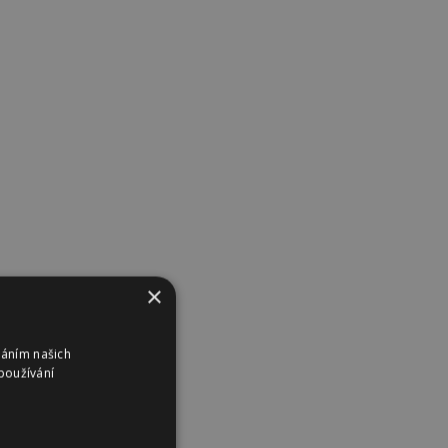
×
váním našich
používání