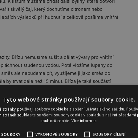
. K listům můžeme přidat další byliny, které dotvoří
vařit skvělý čaj, který dochutíme citronem nebo
pších výsledků při hubnutí a celkově posílíme vnitřní
zity. Břízu nemusíme sušit a dělat vývary pro vnitřní
 propláchnout studenou vodou. Poté vložíme lupeny do
e směs ale nebudeme pít, využijeme ji jako směs do
 by trvat déle než 15 minut. Bříza je také součástí
ahuje v listech tzv. saponiny a silici, které působí
ráždí ledviny. Na snížení tělesné hmotnosti působí
Tyto webové stránky používají soubory cookie.
opudný a mírně projímavý efekt.
 stránky používají soubory cookie ke zlepšení uživatelského zážitku. Použí
 stránek souhlasíte se všemi soubory cookie v souladu s našimi zásadami 
souborů cookie.
Více informací
 SOUBORY
VÝKONOVÉ SOUBORY
SOUBORY CÍLENÍ
le také