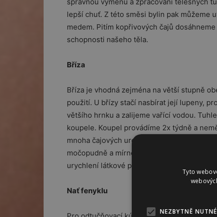
správnou výměnu a zpracování tělesných tuků
lepší chuť. Z této směsi bylin pak můžeme u
medem. Pitím kopřivových čajů dosáhneme le
schopnosti našeho těla.
Bříza
Bříza je vhodná zejména na větší stupně obe
použití. U břízy stačí nasbírat její lupeny,
většího hrnku a zalijeme vařící vodou. Tuhl
koupele. Koupel provádíme 2x týdně a neměla
mnoha čajových urologických směsí. Bříza obs
močopudně a mírně antisepticky, přitom ned
urychlení látkové přeměny, močopudný, pot
Tyto webové
webových
Nať fenyklu
NEZBYTNĚ NUTNÉ
Pro odtučňovací kúru se užívá nejen plod, a