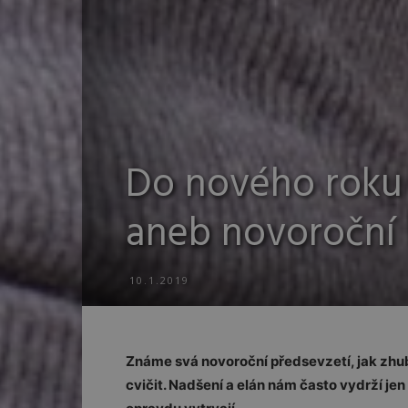
Do nového roku 
aneb novoroční 
10.1.2019
Známe svá novoroční předsevzetí, jak zhu
cvičit. Nadšení a elán nám často vydrží jen p