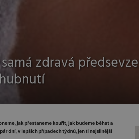
samá zdravá předsevze
hubnutí
bneme, jak přestaneme kouřit, jak budeme běhat a
ár dní, v lepších případech týdnů, jen ti nejsilnější