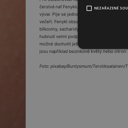
čerstvá nať Fenyklu obecného. Z této nati p
NEZAŘAZENÉ SO
vývar. Pije se jedna sklenice po obědě a je
večeři. Fenykl obsahuje silici (éterický olej)
bílkoviny, sacharidy, pektin a další látky, kte
hubnutí velmi podpoří. Tento fenyklový výva
možné dochutit ještě nějakou jinou bylinou
jsou například bezinkové květy nebo citron.
Foto: pixabay/Buntysmum/TeroVesalainen/