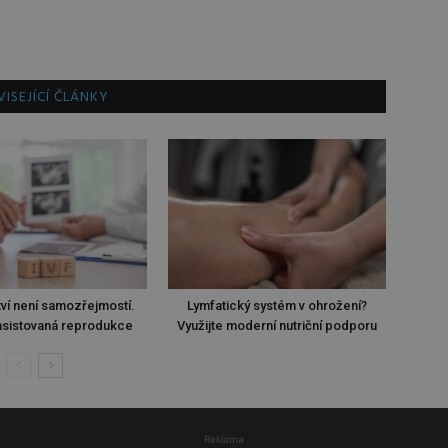
ISEJÍCÍ ČLÁNKY
ví není samozřejmostí.
Lymfatický systém v ohrožení?
sistovaná reprodukce
Využijte moderní nutriční podporu
Reklama