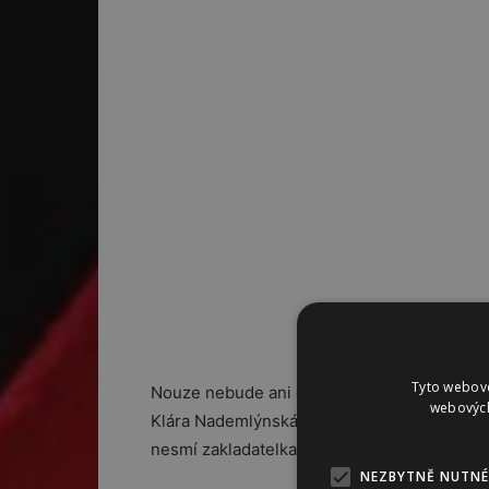
Tyto webové
Nouze nebude ani o známé tváře. Prodávat p
webových
Klára Nademlýnská, Kateřina Geislerová, Ta
nesmí zakladatelka fondu spisovatelka Bar
NEZBYTNĚ NUTNÉ