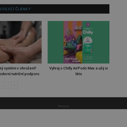
ISEJÍCÍ ČLÁNKY
ký systém v ohrožení?
Vyhraj s Chilly AirPods Max a užij si
oderní nutriční podporu
léto
Reklama