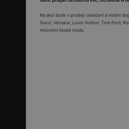
navíc přispět na dobrou věc, rozhodně si ne
Na akci bude v prodeji oblečení a módní do
Gucci, Versace, Louis Vuitton, Tom Ford, Rob
milovníci české módy.