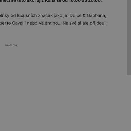
nechte tuto akci ujít. Koná se od 16.00 do 20.00.
plňky od luxusních značek jako je: Dolce & Gabbana,
erto Cavalli nebo Valentino… Na své si ale přijdou i
Reklama