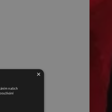
×
váním našich
používání