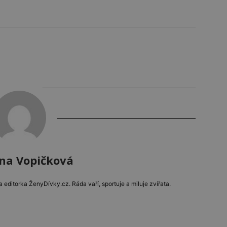
ína Vopičková
ditorka ŽenyDívky.cz. Ráda vaří, sportuje a miluje zvířata.