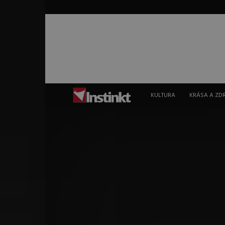
Instinkt
KULTURA
KRÁSA A ZD