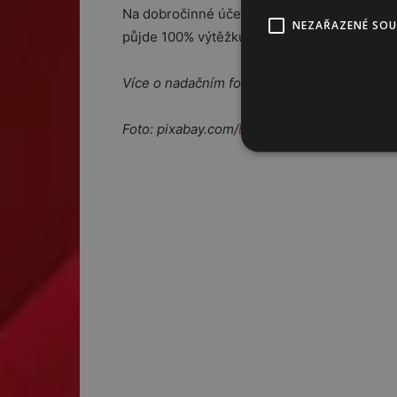
Na dobročinné účely – tedy příspěvky na léč
NEZAŘAZENÉ SO
půjde 100% výtěžku!
Více o nadačním fondu na
www.becharity.cz
Foto: pixabay.com/
Espressolia
; archiv Be Ch