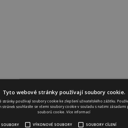
Tyto webové stránky používají soubory cookie.
 stránky používají soubory cookie ke zlepšení uživatelského zážitku. Použí
řijde třeba módní návrhářka Beata Rajská, ukáže se i
 stránek souhlasíte se všemi soubory cookie v souladu s našimi zásadami 
ťána Kovaříková a mnozí další. Chybět samozřejmě
souborů cookie.
Více informací
bara Nesvadbová.
 SOUBORY
VÝKONOVÉ SOUBORY
SOUBORY CÍLENÍ