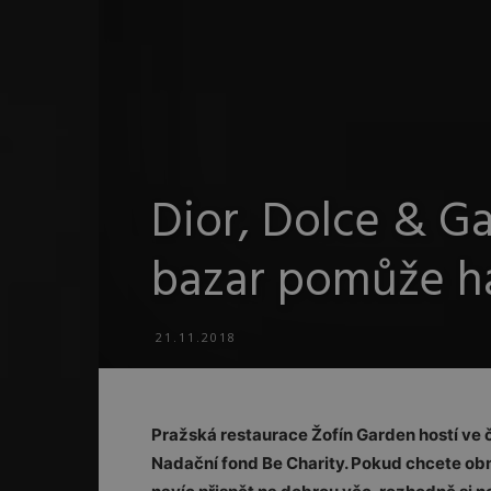
Dior, Dolce & Ga
bazar pomůže 
21.11.2018
Pražská restaurace Žofín Garden hostí ve č
Nadační fond Be Charity. Pokud chcete obm