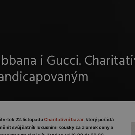
bbana i Gucci. Charitati
handicapovaným
tvrtek 22. listopadu
Charitativní bazar
, který pořádá
ěnit svůj šatník luxusními kousky za zlomek ceny a