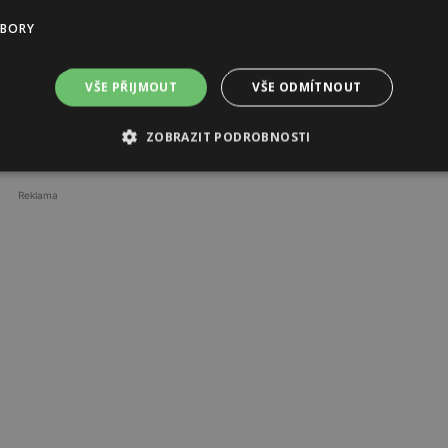
bu, rehabilitaci, na zdravotnické pomůcky a materiál –
UBORY
VŠE PŘIJMOUT
VŠE ODMÍTNOUT
.
ZOBRAZIT PODROBNOSTI
arity
Reklama