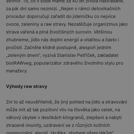
zevnitř. To, co v sobě máme za 40 let života nastřádané,
za pár dní samo nezmizí. „Nejen v rámci detoxikačních
procedur doporučuji zařadit do jídelníčku co nejvíce
ovoce, zeleniny a raw stravy. Nezatěžuje organizmus jako
strava vařená a plná živočišných surovin. Většinou
zhubneme, jídlo nás doplní energií a vitalitou a často i
pročistí. Začněte klidně postupně, alespoň jedním
„zeleným dnem“, vyzívá Stanislav Petříček, zakladatel
bistRAWveg, popularizátor zdravého životního stylu pro
manažery.
Výhody raw stravy
Zní to až neuvěřitelně, že jiný pohled na jídlo a stravování
může mít až tak pozitivní vliv na člověka jako celek, na
váhový úbytek v desítkách kilogramů, zlepšení a nabytí
ztracené imunity, uzdravení se z různých kožních
onemocnění, alergií, zkrátka „sbohem všem lékům“.