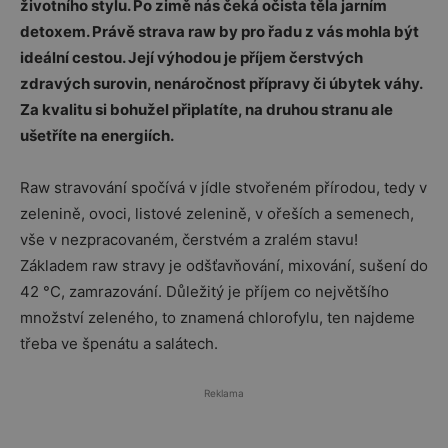
životního stylu. Po zimě nás čeká očista těla jarním
detoxem. Právě strava raw by pro řadu z vás mohla být
ideální cestou. Její výhodou je příjem čerstvých
zdravých surovin, nenáročnost přípravy či úbytek váhy.
Za kvalitu si bohužel připlatíte, na druhou stranu ale
ušetříte na energiích.
Raw stravování spočívá v jídle stvořeném přírodou, tedy v
zelenině, ovoci, listové zelenině, v ořeších a semenech,
vše v nezpracovaném, čerstvém a zralém stavu!
Základem raw stravy je odšťavňování, mixování, sušení do
42 °C, zamrazování. Důležitý je příjem co největšího
množství zeleného, to znamená chlorofylu, ten najdeme
třeba ve špenátu a salátech.
Reklama