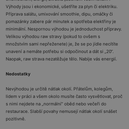
Výhody jsou i ekonomické, ušetříte za plyn či elektriku.
Příprava salátu, umixování smoothie, dipu, omáčky či
pomazánky zabere pár minutek a spotřeba elektřiny je
minimální. Nespornou výhodou je jednoduchost přípravy.
Velikou výhodou raw stravy (pokud to ovšem s
množstvím sami nepřeženete) je, že se po jídle necítíte
unavení a nemáte potřebu si odpočinout a dát si „20“.
Naopak, raw strava nezatěžuje tělo. Nabije vás energií.
Nedostatky
Nevýhodou je určitě nátlak okolí. Přátelům, kolegům,
lidem v práci a všem okolo musíte často vysvětlovat, proč
s nimi nejdete na „normální“ oběd nebo večeři do
restaurace. Slabší povahy nemusejí nátlak okolí snášet
pozitivně.