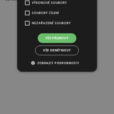
VÝKONOVÉ SOUBORY
Reklama
SOUBORY CÍLENÍ
NEZAŘAZENÉ SOUBORY
VŠE PŘIJMOUT
VŠE ODMÍTNOUT
ZOBRAZIT PODROBNOSTI