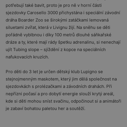
potřebují také bavit, proto je pro ně v horní části
sjezdovky Carosello 3000 přichystána i speciální závodní
dráha Boarder Zoo se širokými zatáčkami lemovaná
siluetami zvířat, která v Livignu žijí. Na sněhu se děti
pořádně vyblbnou i díky 100 metrů dlouhé sáňkařské
dráze a ty, které mají rády špetku adrenalinu, si nenechají
ujít Tubing slope – sjíždění z kopce na speciálních
nafukovacích kruzích.
Pro děti do 3 let je určen dětský klub Lupigno se
stejnojmenným maskotem, který jim dělá společnost na
sjezdovkách s prolézačkami a závodních drahách. Při
nepřízni počasí a pro dobytí energie slouží krytý areál,
kde si děti mohou sníst svačinu, odpočinout si a animátoři
je zabaví bohatou paletou her a soutěží.