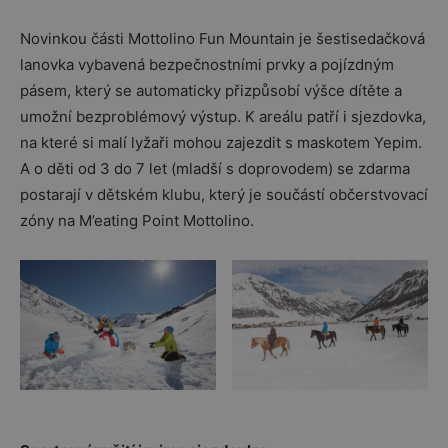
Novinkou části Mottolino Fun Mountain je šestisedačková
lanovka vybavená bezpečnostními prvky a pojízdným
pásem, který se automaticky přizpůsobí výšce dítěte a
umožní bezproblémový výstup. K areálu patří i sjezdovka,
na které si malí lyžaři mohou zajezdit s maskotem Yepim.
A o děti od 3 do 7 let (mladší s doprovodem) se zdarma
postarají v dětském klubu, který je součástí občerstvovací
zóny na M’eating Point Mottolino.