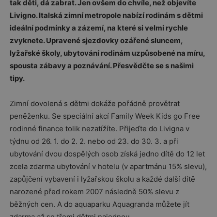
tak děti, dá zabrat. Jen ovšem do chvíle, než objevíte
Livigno. Italská zimní metropole nabízí rodinám s dětmi
ideální podmínky a zázemí, na které si velmi rychle
zvyknete. Upravené sjezdovky ozářené sluncem,
lyžařské školy, ubytování rodinám uzpůsobené na míru,
spousta zábavy a poznávání. Přesvědčte se s našimi
tipy.
Zimní dovolená s dětmi dokáže pořádně provětrat
peněženku. Se speciální akcí Family Week Kids go Free
rodinné finance tolik nezatížíte. Přijeďte do Livigna v
týdnu od 26. 1. do 2. 2. nebo od 23. do 30. 3. a při
ubytování dvou dospělých osob získá jedno dítě do 12 let
zcela zdarma ubytování v hotelu (v apartmánu 15% slevu),
zapůjčení vybavení i lyžařskou školu a každé další dítě
narozené před rokem 2007 následně 50% slevu z
běžných cen. A do aquaparku Aquagranda můžete jít
zdarma až se třemi dětmi najednou.