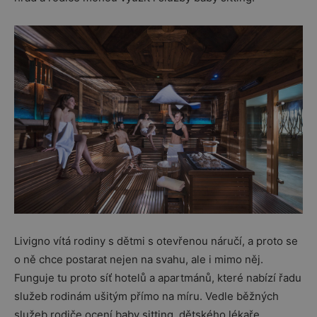
Livigno vítá rodiny s dětmi s otevřenou náručí, a proto se
o ně chce postarat nejen na svahu, ale i mimo něj.
Funguje tu proto síť hotelů a apartmánů, které nabízí řadu
služeb rodinám ušitým přímo na míru. Vedle běžných
služeb rodiče ocení baby sitting, dětského lékaře,