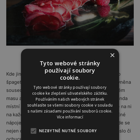
×
Tyto webové stránky
používají soubory
Kde jinde dětem dopřát jejich milovanou pizzu nebo
cookie.
špagety než v Itálii. Livignská kuchyně je navíc ovlivněna
Tyto webové stránky používají soubory
sousedním Švýcarskem a voní po bylinkách, sušeném
cookie ke zlepšení uživatelského zážitku.
masu a sýru. Určitě ozkoušejte bresaolu – tato legenda
Používáním našich webových stránek
souhlasíte se všemi soubory cookie v souladu
místní kuchyně kraluje všem delikatesám a narazíte na ni
s našimi zásadami používání souborů cookie.
na každém rohu. A pokud máte rádi zmrzlinu a mléčné
Více informací
nápoje, zavítejte do mlékárny Latteria do Livigno, kde se
nejen dobře najíte, ale koupíte zde i místní sýry, máslo či
NEZBYTNĚ NUTNÉ SOUBORY
ochucenou syrováku.