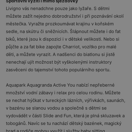
Sportovní vyžití i mimo sjezdovky
Livigno vás nenadchne pouze jako lyžaře. S dětmi
můžete zažít nejedno dobrodružství i při poznávání okolí
městečka. Vyražte prozkoumávat krajinu v koňském
sedle, na skútru či sněžnicích. Šlápnout můžete i do fat
biků, které jsou k dispozici i v dětské velikosti. Nebo si
půjčte a za fat bike zapojte Charriot, vozítko pro malé
děti, a můžete vyrazit. A nadšenci do biatlonu si jistě
nenechají ujít možnost být vyškolenými instruktory
zasvěceni do tajemství tohoto populárního sportu.
Aquapark Aquagranda Active You nabízí nepřeberné
množství vodní zábavy i relax pro celou rodinu. Můžete
se nechat hýčkat v tureckých lázních, výřivkách, saunách,
v bazénu se slanou vodou a společně s dětmi se
vydovádět v části Slide and Fun, která je plná skluzavek a
tobogánů. Navíc se tu nachází dětský bazének, magický
hrad a rodiče mohou využít i služby baby sitting.