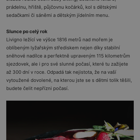
prádelnu, hřiště, půjčovnu kočárků, kol s dětskými
sedačkami či sáněmi a dětským jídelním menu.
Slunce po celý rok
Livigno ležící ve výšce 1816 metrů nad mořem je
oblíbeným lyžařským střediskem nejen díky stabilní
sněhové nadílce a perfektně upraveným 115 kilometrům
sjezdovek, ale i pro své slunné počasí, které tu zažijete
až 300 dní v roce. Odpadá tak nejistota, že na vaší
vytoužené dovolené, na kterou jste se s dětmi tolik těšili,
budete čelit nepřízni počasí.