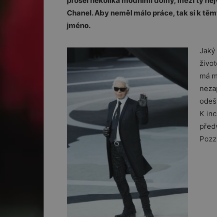
prošel několika módními domy, mezi ty nej
Chanel. Aby neměl málo práce, tak si k těm
jméno.
Jaký 
živo
má m
neza
odeš
K inc
před
Pozz