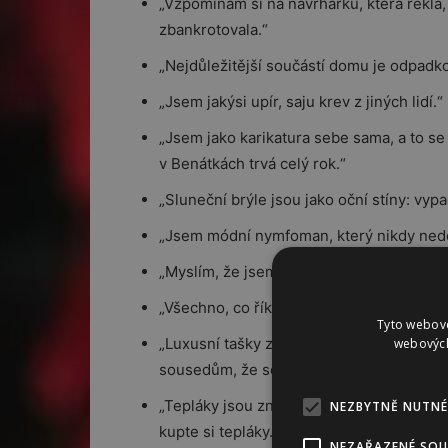
„Vzpomínám si na návrhářku, která řekla, 
zbankrotovala.“
„Nejdůležitější součástí domu je odpadk
„Jsem jakýsi upír, saju krev z jiných lidí.“
„Jsem jako karikatura sebe sama, a to se 
v Benátkách trvá celý rok.“
„Sluneční brýle jsou jako oční stíny: vypa
„Jsem módní nymfoman, který nikdy ne
„Myslím, že jsem ten nejpovrchnější člově
„Všechno, co říkám, je vtip. Jsem sám vti
Tyto webové
„Luxusní tašky zpříjemňují váš život. Sp
webových
sousedům, že se vám daří dobře.“
„Tepláky jsou znamením porážky. Pokud js
NEZBYTNĚ NUTNÉ
kupte si tepláky.“
NEZAŘAZENÉ SO