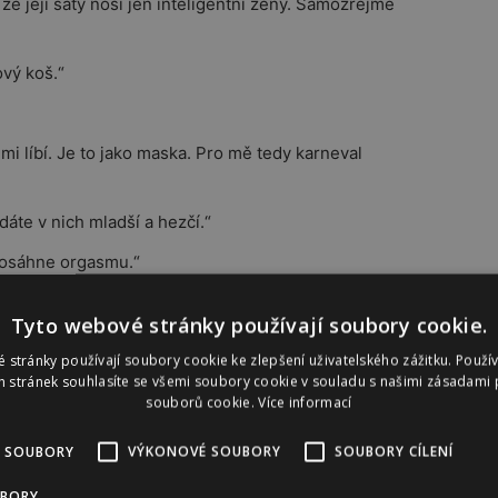
že její šaty nosí jen inteligentní ženy. Samozřejmě
ový koš.“
mi líbí. Je to jako maska. Pro mě tedy karneval
dáte v nich mladší a hezčí.“
dosáhne orgasmu.“
k na planetě, a jsem za to rád.“
Tyto webové stránky používají soubory cookie.
p.“
 stránky používají soubory cookie ke zlepšení uživatelského zážitku. Použí
lní vám sen, dávají vám pocit důvěry a ukážou vašim
 stránek souhlasíte se všemi soubory cookie v souladu s našimi zásadami 
souborů cookie.
Více informací
te ztratili kontrolu nad sebou i nad svým životem,
 SOUBORY
VÝKONOVÉ SOUBORY
SOUBORY CÍLENÍ
UBORY