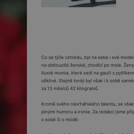
Co se týče vzhledu, byl na sebe i své model
na obtloustlé ženské, chodící po mole. Ženy
tlusté mumie, které sedí na gauči s pytlíke
ošklivé. Stejně tvrdý byl však i k sobě sam
za 13 měsíců 42 kilogramů.
Kromě svého návrhářského talentu, se však 
plnými humoru a ironie. Za redakci jsme připr
o sobě či o módě: