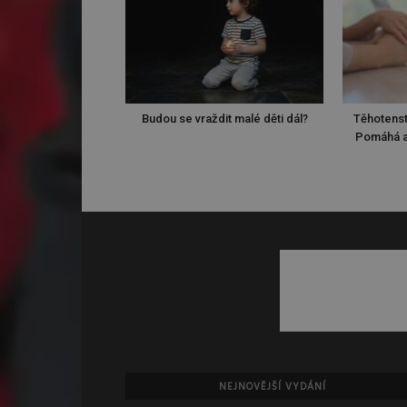
Budou se vraždit malé děti dál?
Těhotenst
Pomáhá a
NEJNOVĚJŠÍ VYDÁNÍ