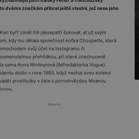
významnější patří italský Fendi a francouzský
to dvěma značkám přibral ještě vlastní, jež nese jeho
Karl byl? Uměl lidi jaksepatří šokovat, ať už svým
tem, kdy mu dělala společnost kočka Choupette, která
imochodem svůj účet na Instagramu či
pomenutelnou přehlídkou, při které znechuceně
la sama Anna Wintourová (šéfredaktorka Vogue).
identu došlo v roce 1993, když nechal svou kolekci
vádět prostitutky v čele s pornohvězdou Moanou
iovou.
Reklama