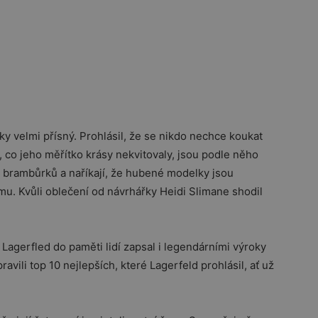
ky velmi přísný. Prohlásil, že se nikdo nechce koukat
, co jeho měřítko krásy nekvitovaly, jsou podle něho
m brambůrků a naříkají, že hubené modelky jsou
ému. Kvůli oblečení od návrhářky Heidi Slimane shodil
Lagerfled do paměti lidí zapsal i legendárními výroky
avili top 10 nejlepších, které Lagerfeld prohlásil, ať už