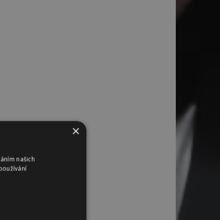
×
váním našich
používání