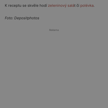
K receptu se skvěle hodí
zeleninový salá
t či
polévka
.
Foto: Depositphotos
Reklama