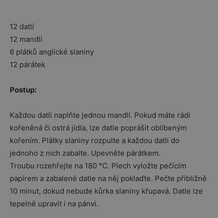
12 datlí
12 mandlí
6 plátků anglické slaniny
12 párátek
Postup:
Každou datli naplňte jednou mandlí. Pokud máte rádi
kořeněná či ostrá jídla, lze datle poprášit oblíbeným
kořením. Plátky slaniny rozpulte a každou datli do
jednoho z nich zabalte. Upevněte párátkem.
Troubu rozehřejte na 180 °C. Plech vyložte pečícím
papírem a zabalené datle na něj poklaďte. Pečte přibližně
10 minut, dokud nebude kůrka slaniny křupavá. Datle lze
tepelně upravit i na pánvi.