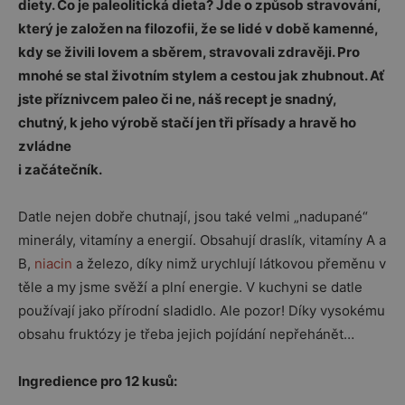
diety. Co je paleolitická dieta? Jde o způsob stravování,
který je založen na filozofii, že se lidé v době kamenné,
kdy se živili lovem a sběrem, stravovali zdravěji. Pro
mnohé se stal životním stylem a cestou jak zhubnout. Ať
jste příznivcem paleo či ne, náš recept je snadný,
chutný, k jeho výrobě stačí jen tři přísady a hravě ho
zvládne
i začátečník.
Datle nejen dobře chutnají, jsou také velmi „nadupané“
minerály, vitamíny a energií. Obsahují draslík, vitamíny A a
B,
niacin
a železo, díky nimž urychlují látkovou přeměnu v
těle a my jsme svěží a plní energie. V kuchyni se datle
používají jako přírodní sladidlo. Ale pozor! Díky vysokému
obsahu fruktózy je třeba jejich pojídání nepřehánět…
Ingredience pro 12 kusů: