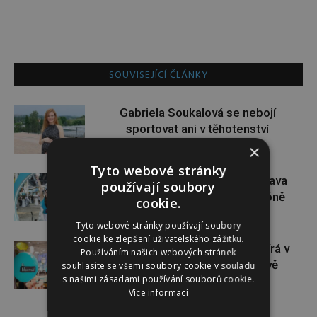
SOUVISEJÍCÍ ČLÁNKY
Gabriela Soukalová se nebojí
sportovat ani v těhotenství
×
Tyto webové stránky
Dopřejte si na Colours of Ostrava
používají soubory
pauzu plnou zážitků v IQOS zóně
cookie.
Tyto webové stránky používají soubory
cookie ke zlepšení uživatelského zážitku.
Dánský řetězec NORMAL otevírá v
Používáním našich webových stránek
České republice své první dvě
souhlasíte se všemi soubory cookie v souladu
s našimi zásadami používání souborů cookie.
prodejny
Více informací