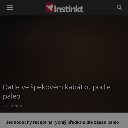
Instinkt
Datle ve špekovém kabátku podle
paleo
23.10.2019
Jednoduchý recept na rychlý předkrm dle zásad paleo