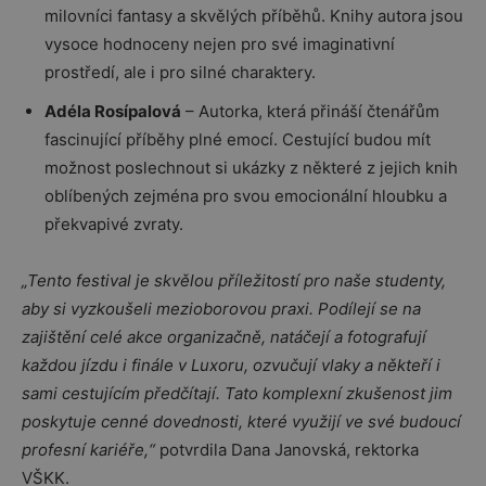
milovníci fantasy a skvělých příběhů. Knihy autora jsou
vysoce hodnoceny nejen pro své imaginativní
prostředí, ale i pro silné charaktery.
Adéla Rosípalová
– Autorka, která přináší čtenářům
fascinující příběhy plné emocí. Cestující budou mít
možnost poslechnout si ukázky z některé z jejich knih
oblíbených zejména pro svou emocionální hloubku a
překvapivé zvraty.
„Te
nto festival je skvělou příležitostí pro naše studenty,
aby si vyzkoušeli mezioborovou praxi. Podílejí se na
zajištění celé akce organizačně, natáčejí a fotografují
každou jízdu i finále v Luxoru, ozvučují vlaky a někteří i
sami cestujícím předčítají. Tato komplexní zkušenost jim
poskytuje cenné dovednosti, které využijí ve své budoucí
profesní kariéře,“
potvrdila Dana Janovská, rektorka
VŠKK.