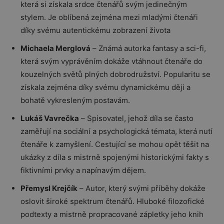
která si získala srdce čtenářů svým jedinečným
stylem. Je oblíbená zejména mezi mladými čtenáři
díky svému autentickému zobrazení života
Michaela Merglová
– Známá autorka fantasy a sci-fi,
která svým vyprávěním dokáže vtáhnout čtenáře do
kouzelných světů plných dobrodružství. Popularitu se
získala zejména díky svému dynamickému ději a
bohatě vykresleným postavám.
Lukáš Vavrečka
– Spisovatel, jehož díla se často
zaměřují na sociální a psychologická témata, která nutí
čtenáře k zamyšlení. Cestující se mohou opět těšit na
ukázky z díla s mistrně spojenými historickými fakty s
fiktivními prvky a napínavým dějem.
Přemysl Krejčík
– Autor, který svými příběhy dokáže
oslovit široké spektrum čtenářů. Hluboké filozofické
podtexty a mistrně propracované zápletky jeho knih