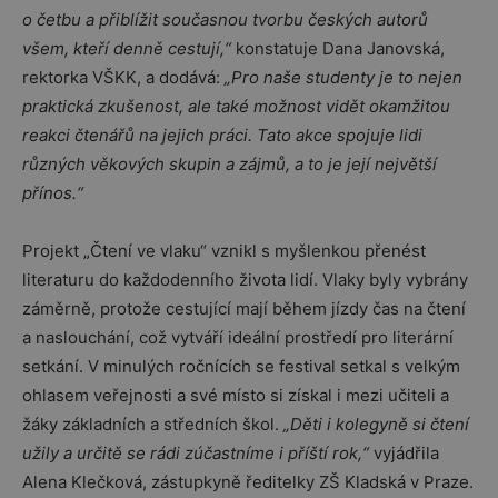
o četbu a přiblížit současnou tvorbu českých autorů
všem, kteří denně cestují,“
konstatuje Dana Janovská,
rektorka VŠKK, a dodává:
„Pro naše studenty je to nejen
praktická zkušenost, ale také možnost vidět okamžitou
reakci čtenářů na jejich práci. Tato akce spojuje lidi
různých věkových skupin a zájmů, a to je její největší
přínos.“
Projekt „Čtení ve vlaku“ vznikl s myšlenkou přenést
literaturu do každodenního života lidí. Vlaky byly vybrány
záměrně, protože cestující mají během jízdy čas na čtení
a naslouchání, což vytváří ideální prostředí pro literární
setkání. V minulých ročnících se festival setkal s velkým
ohlasem veřejnosti a své místo si získal i mezi učiteli a
žáky základních a středních škol.
„Děti i kolegyně si čtení
užily a určitě se rádi zúčastníme i příští rok,“
vyjádřila
Alena Klečková, zástupkyně ředitelky ZŠ Kladská v Praze.