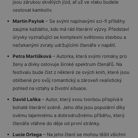
jsou zárukou skvělých jízd, ať už ve vlaku budete
cestovat kamkoliv.
Martin Paytok
– Se svými napínavými sci-fi příběhy
zaujme každého, kdo má rád literární výzvy. Představí
úryvky vyznačující se komplexní světovou stavbou a
nečekanými zvraty udržujícími čtenáře v napětí.
Petra Martišková
– Autorka, která svými romány pro
ženy a dívky oslovuje široké spektrum čtenářů. Na
festivalu bude číst z některé ze svých knih, které jsou
oblíbené pro svůj romantický a zároveň realistický
pohled na vztahy a životní situace.
David Laňka
– Autor, který svou tvorbou přispívá k
bohaté literární scéně. Jeho díla jsou populární díky
svému tajemnému a dobrodružnému příběhu, který
čtenáře vtáhne do děje od první stránky.
Lucie Ortega
– Na jeho čtení se mohou těšit všichni