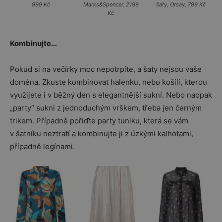
999 Kč
Marks&Spencer, 2199
šaty, Orsay, 799 Kč
Kč
Kombinujte…
Pokud si na večírky moc nepotrpíte, a šaty nejsou vaše
doména. Zkuste kombinovat halenku, nebo košili, kterou
využijete i v běžný den s elegantnější sukní. Nebo naopak
„party“ sukni z jednoduchým vrškem, třeba jen černým
trikem. Případně pořiďte party tuniku, která se vám
v šatníku neztratí a kombinujte ji z úzkými kalhotami,
případně legínami.