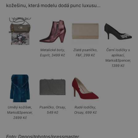
kožešinu, která modelu dodá punc luxusu…
Metalické boty,
Zlaté psaníčko,
Černí lodičky s
Esprit, 3499 Kč
F&F, 299 Kč
aplikací,
Marks&Spencer,
1399 Kč
Umělý kožíšek,
Psaníčko, Orsay,
Rudé lodičky,
Marks&Spencer,
549 Kč
Orsay, 699 Kč
2899 Kč
Foto: Depositphotos/pressmaster