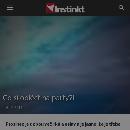
Instinkt
Co si obléct na party?!
16.12.2018
Prosinec je dobou večírků a oslav a je jasné, že je třeba