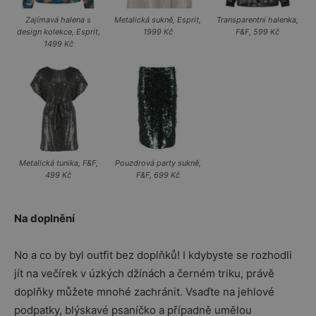
Zajímavá halena s
Metalická sukně, Esprit,
Transparentní halenka,
design kolekce, Esprit,
1999 Kč
F&F, 599 Kč
1499 Kč
Metalická tunika, F&F,
Pouzdrová party sukně,
499 Kč
F&F, 699 Kč
Na doplnění
No a co by byl outfit bez doplňků! I kdybyste se rozhodli
jít na večírek v úzkých džínách a černém triku, právě
doplňky můžete mnohé zachránit. Vsaďte na jehlové
podpatky, blýskavé psaníčko a případně umělou