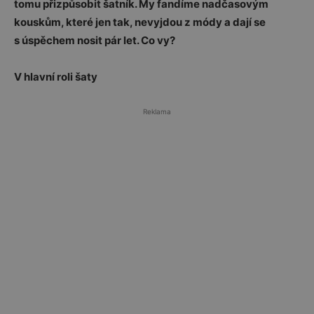
tomu přizpůsobit šatník. My fandíme nadčasovým
kouskům, které jen tak, nevyjdou z módy a dají se
s úspěchem nosit pár let. Co vy?
V hlavní roli šaty
Reklama