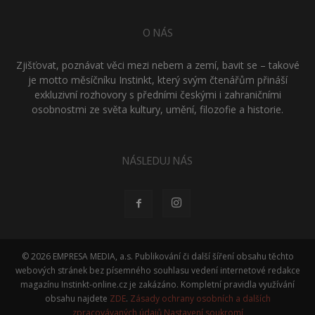
O NÁS
Zjišťovat, poznávat věci mezi nebem a zemí, bavit se – takové
je motto měsíčníku Instinkt, který svým čtenářům přináší
exkluzivní rozhovory s předními českými i zahraničními
osobnostmi ze světa kultury, umění, filozofie a historie.
NÁSLEDUJ NÁS
© 2026 EMPRESA MEDIA, a.s. Publikování či další šíření obsahu těchto
webových stránek bez písemného souhlasu vedení internetové redakce
magazínu Instinkt-online.cz je zakázáno. Kompletní pravidla využívání
obsahu najdete
ZDE
.
Zásady ochrany osobních a dalších
zpracovávaných údajů
Nastavení soukromí