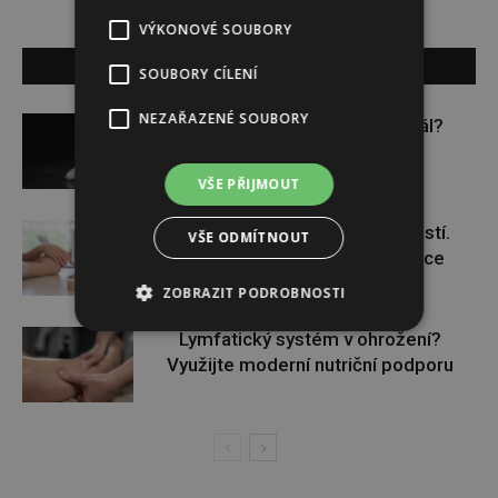
VÝKONOVÉ SOUBORY
SOUVISEJÍCÍ ČLÁNKY
SOUBORY CÍLENÍ
NEZAŘAZENÉ SOUBORY
Budou se vraždit malé děti dál?
VŠE PŘIJMOUT
Těhotenství není samozřejmostí.
VŠE ODMÍTNOUT
Pomáhá asistovaná reprodukce
ZOBRAZIT PODROBNOSTI
Lymfatický systém v ohrožení?
Využijte moderní nutriční podporu