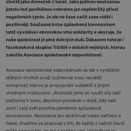
zbortil jako domeček z karet. Jako jedinou současnou
jistotu teď povětšinou vnímáme jen nepřetržitý příval
negativních zpráv. Je ale na čase začít zase vidět i
pozitivněji. Současná krize způsobená koronavirem
totiž vyvolává i obrovskou vlnu solidarity a ukazuje, že
naše společnost je plná dobrých duší. Důkazem toho je i
facebooková skupina Tržiště v dobách nejistých, kterou
založila Asociace společenské odpovědnosti.
Asociace společenské odpovědnosti se tak v nynějších
těžkých chvílích snaží zužitkovat svou největší
schopnost, kterou je propojování subjektů s jinými
vhodnými institucemi. „Rozhodli jsme se využít síly naší
platformy k tomu, abychom pomáhali v době, kdy naši
zemi i celý svět postihla pandemie způsobená
koronavirem. Nechceme jen dodržovat vládní nařízení a
čekat. Snažíme se pracovat s tím, že každý z našich členů
může pomoci tím, co má a nejlépe umí. Výsledkem je