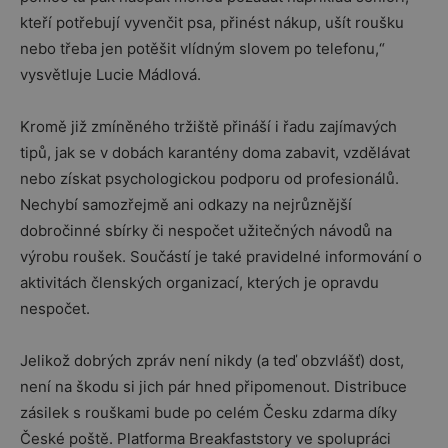
kteří potřebují vyvenčit psa, přinést nákup, ušít roušku
nebo třeba jen potěšit vlídným slovem po telefonu,“
vysvětluje Lucie Mádlová.
Kromě již zmíněného tržiště přináší i řadu zajímavých
tipů, jak se v dobách karantény doma zabavit, vzdělávat
nebo získat psychologickou podporu od profesionálů.
Nechybí samozřejmě ani odkazy na nejrůznější
dobročinné sbírky či nespočet užitečných návodů na
výrobu roušek. Součástí je také pravidelné informování o
aktivitách členských organizací, kterých je opravdu
nespočet.
Jelikož dobrých zpráv není nikdy (a teď obzvlášť) dost,
není na škodu si jich pár hned připomenout. Distribuce
zásilek s rouškami bude po celém Česku zdarma díky
České poště. Platforma Breakfaststory ve spolupráci