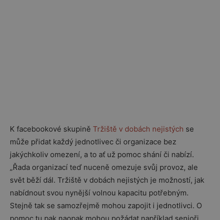
K facebookové skupině
Tržiště v dobách nejistých
se
může přidat každý jednotlivec či organizace bez
jakýchkoliv omezení, a to ať už pomoc shání či nabízí.
„Řada organizací teď nuceně omezuje svůj provoz, ale
svět běží dál. Tržiště v dobách nejistých je možností, jak
nabídnout svou nynější volnou kapacitu potřebným.
Stejně tak se samozřejmě mohou zapojit i jednotlivci. O
pomoc tu pak naopak mohou požádat například senioři,