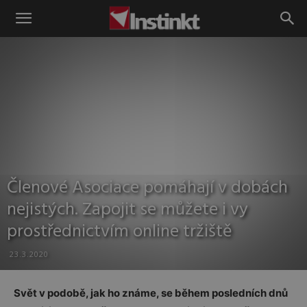
Instinkt
Členové Asociace pomáhají v dobách
nejistých. Zapojit se můžete i vy
prostřednictvím online tržiště
23.3.2020
Svět v podobě, jak ho známe, se během posledních dnů