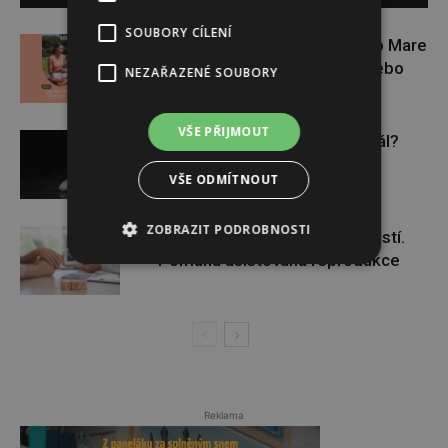
SOUBORY CÍLENÍ
Zapojte se do letní soutěže s Rio Mare
a vyhrajte iWatch Series 11 nebo
NEZAŘAZENÉ SOUBORY
jógamatku
VŠE PŘIJMOUT
Budou se vraždit malé děti dál?
VŠE ODMÍTNOUT
ZOBRAZIT PODROBNOSTI
Těhotenství není samozřejmostí.
Pomáhá asistovaná reprodukce
Reklama