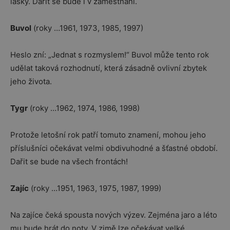
lásky. Dařit se bude i v zaměstnání.
Buvol
(roky …1961, 1973, 1985, 1997)
Heslo zní: „Jednat s rozmyslem!“ Buvol může tento rok
udělat taková rozhodnutí, která zásadně ovlivní zbytek
jeho života.
Tygr
(roky …1962, 1974, 1986, 1998)
Protože letošní rok patří tomuto znamení, mohou jeho
příslušníci očekávat velmi obdivuhodné a šťastné období.
Dařit se bude na všech frontách!
Zajíc
(roky …1951, 1963, 1975, 1987, 1999)
Na zajíce čeká spousta nových výzev. Zejména jaro a léto
mu bude hrát do noty. V zimě lze očekávat velké