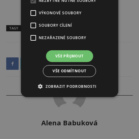
NEZBYTNĚ NUTNÉ SOUBORY
VÝKONOVÉ SOUBORY
SOUBORY CÍLENÍ
TAGY
astrologie
čínský horoskop
rok Tygra
NEZAŘAZENÉ SOUBORY
VŠE PŘIJMOUT
VŠE ODMÍTNOUT
ZOBRAZIT PODROBNOSTI
Alena Babuková