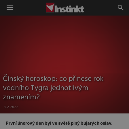
Instinkt
Čínský horoskop: co přinese rok
vodního Tygra jednotlivým
znamením?
3.2.2022
První únorový den byl ve světě plný bujarých oslav.