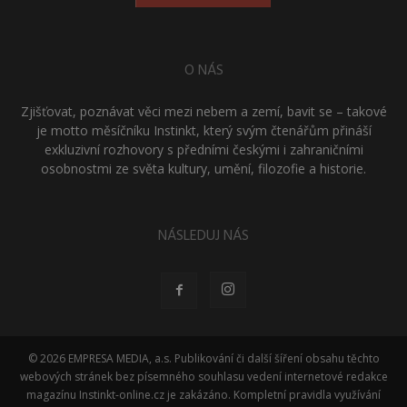
O NÁS
Zjišťovat, poznávat věci mezi nebem a zemí, bavit se – takové
je motto měsíčníku Instinkt, který svým čtenářům přináší
exkluzivní rozhovory s předními českými i zahraničními
osobnostmi ze světa kultury, umění, filozofie a historie.
NÁSLEDUJ NÁS
© 2026 EMPRESA MEDIA, a.s. Publikování či další šíření obsahu těchto
webových stránek bez písemného souhlasu vedení internetové redakce
magazínu Instinkt-online.cz je zakázáno. Kompletní pravidla využívání