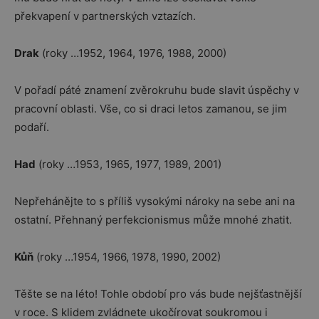
překvapení v partnerských vztazích.
Drak
(roky …1952, 1964, 1976, 1988, 2000)
V pořadí páté znamení zvěrokruhu bude slavit úspěchy v
pracovní oblasti. Vše, co si draci letos zamanou, se jim
podaří.
Had
(roky …1953, 1965, 1977, 1989, 2001)
Nepřehánějte to s příliš vysokými nároky na sebe ani na
ostatní. Přehnaný perfekcionismus může mnohé zhatit.
Kůň
(roky …1954, 1966, 1978, 1990, 2002)
Těšte se na léto! Tohle období pro vás bude nejšťastnější
v roce. S klidem zvládnete ukočírovat soukromou i