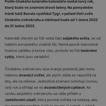
Podle čínského lunárního kalendáře nastal nový rok,
který bude ve znamení dravé šelmy. Na pomyslném
trůně totiž Buvola vystřídal Tygr, v pořadí třetí zvíře
čínského zvěrokruhu a vládnout bude od 1. února 2022
do 21. ledna 2023.
Kalendář, kterým se řídí velká část
asijského světa
, se od
našeho evropského značně liší. Nemá pevně stanovené
hranice začátku a konce roku, protože se řídí
lunárními
cykly
, které jsou variabilní.
Čínskému zvěrokruhu sice kraluje podobně jako tomu
našemu
dvanáct zvířat
, ale jejich vláda se nepočítá na
dny, ale na měsíce. Jednotlivá znamení ovlivňují rovnou
celý rok a střídají se ve
dvanáctiletých cyklech
. Ke
vzniku asijského zvěrokruhu se váže příběh o
Jadeitovém císaři
, který povolal zvířata na nebesa, aby
mu pomohla spočítat, kolik je mu let. V pořadí, v němž