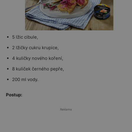
5 lžic cibule,
2 lžičky cukru krupice,
4 kuličky nového koření,
8 kuliček černého pepře,
200 ml vody.
Postup:
Reklama