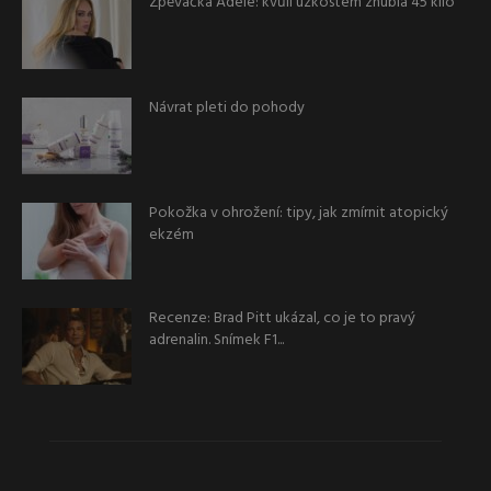
Zpěvačka Adele: kvůli úzkostem zhubla 45 kilo
Návrat pleti do pohody
Pokožka v ohrožení: tipy, jak zmírnit atopický
ekzém
Recenze: Brad Pitt ukázal, co je to pravý
adrenalin. Snímek F1...