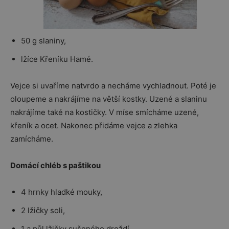
50 g slaniny,
lžíce Křeníku Hamé.
Vejce si uvaříme natvrdo a necháme vychladnout. Poté je
oloupeme a nakrájíme na větší kostky. Uzené a slaninu
nakrájíme také na kostičky. V míse smícháme uzené,
křeník a ocet. Nakonec přidáme vejce a zlehka
zamícháme.
Domácí chléb s paštikou
4 hrnky hladké mouky,
2 lžičky soli,
1 a půl lžičky sušeného droždí,