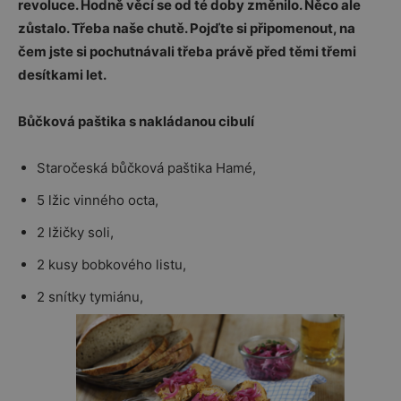
revoluce. Hodně věcí se od té doby změnilo. Něco ale
zůstalo. Třeba naše chutě. Pojďte si připomenout, na
čem jste si pochutnávali třeba právě před těmi třemi
desítkami let.
Bůčková paštika s nakládanou cibulí
Staročeská bůčková paštika Hamé,
5 lžic vinného octa,
2 lžičky soli,
2 kusy bobkového listu,
2 snítky tymiánu,