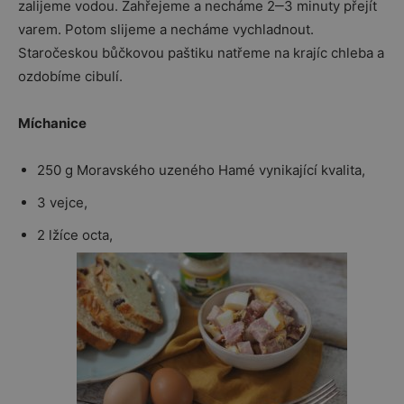
zalijeme vodou. Zahřejeme a necháme 2‒3 minuty přejít
varem. Potom slijeme a necháme vychladnout.
Staročeskou bůčkovou paštiku natřeme na krajíc chleba a
ozdobíme cibulí.
Míchanice
250 g Moravského uzeného Hamé vynikající kvalita,
3 vejce,
2 lžíce octa,