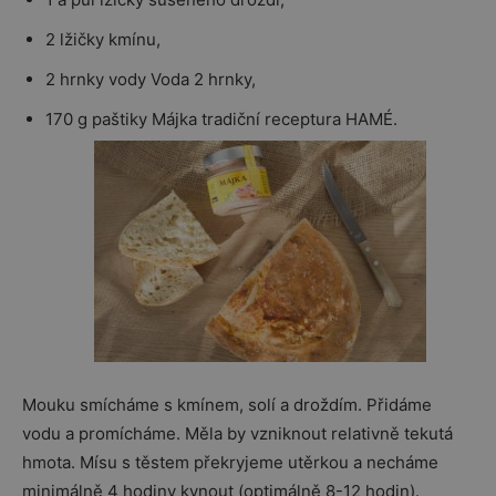
2 lžičky kmínu,
2 hrnky vody Voda 2 hrnky,
170 g paštiky Májka tradiční receptura HAMÉ.
Mouku smícháme s kmínem, solí a droždím. Přidáme
vodu a promícháme. Měla by vzniknout relativně tekutá
hmota. Mísu s těstem překryjeme utěrkou a necháme
minimálně 4 hodiny kynout (optimálně 8-12 hodin).