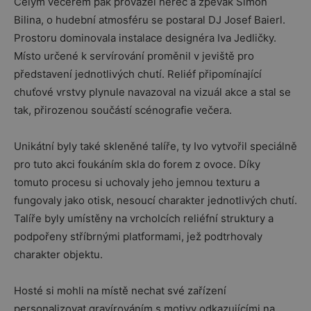
Celým večerem pak provázel herec a zpěvák Šimon
Bilina, o hudební atmosféru se postaral DJ Josef Baierl.
Prostoru dominovala instalace designéra Iva Jedličky.
Místo určené k servírování proměnil v jeviště pro
představení jednotlivých chutí. Reliéf připomínající
chuťové vrstvy plynule navazoval na vizuál akce a stal se
tak, přirozenou součástí scénografie večera.
Unikátní byly také skleněné talíře, ty Ivo vytvořil speciálně
pro tuto akci foukáním skla do forem z ovoce. Díky
tomuto procesu si uchovaly jeho jemnou texturu a
fungovaly jako otisk, nesoucí charakter jednotlivých chutí.
Talíře byly umístěny na vrcholcích reliéfní struktury a
podpořeny stříbrnými platformami, jež podtrhovaly
charakter objektu.
Hosté si mohli na místě nechat své zařízení
personalizovat gravírováním s motivy odkazujícími na