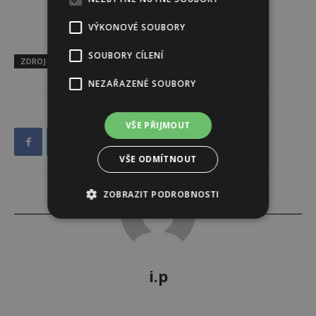
VÝKONOVÉ SOUBORY
SOUBORY CÍLENÍ
ZDROJ
foto: Vojtěch Tesárek
NEZAŘAZENÉ SOUBORY
VŠE PŘIJMOUT
VŠE ODMÍTNOUT
ZOBRAZIT PODROBNOSTI
i.p