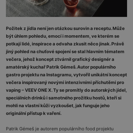
Požitek z jídla není jen otázkou surovin a receptu. Může
být úhlem pohledu, emocí i momentem, ve kterém se
potkají lidé, inspirace a odvaha zkusit něco jinak. Právě
jiný pohled na chuťové spojení se stal hlavním tématem
večera, jehož koncept ztvárnil grafický designér a
amatérský kuchař Patrik Gémeš. Autor populárního
gastro projektu na Instagramu, vytvořil unikátní koncept
večera inspirovaný novými intenzivními příchutěmi pro
vaping – VEEV ONE X. Ty se promítly do autorských jídel,
speciálních drinků i samotného prožitku hostů, kteří si
mohli na vlastní kůži vyzkoušet, jak funguje jeho
originální přístup k vaření.
Patrik Gémeš je autorem populárního food projektu