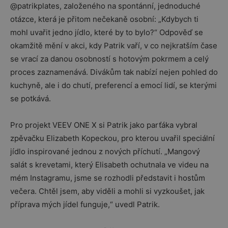
@patrikplates, založeného na spontánní, jednoduché
otázce, která je přitom nečekaně osobní: „Kdybych ti
mohl uvařit jedno jídlo, které by to bylo?“ Odpověď se
okamžitě mění v akci, kdy Patrik vaří, v co nejkratším čase
se vrací za danou osobností s hotovým pokrmem a celý
proces zaznamenává. Divákům tak nabízí nejen pohled do
kuchyně, ale i do chutí, preferencí a emocí lidí, se kterými
se potkává.
Pro projekt VEEV ONE X si Patrik jako parťáka vybral
zpěvačku Elizabeth Kopeckou, pro kterou uvařil speciální
jídlo inspirované jednou z nových příchutí. „Mangový
salát s krevetami, který Elisabeth ochutnala ve videu na
mém Instagramu, jsme se rozhodli představit i hostům
večera. Chtěl jsem, aby viděli a mohli si vyzkoušet, jak
příprava mých jídel funguje,“ uvedl Patrik.