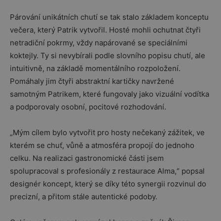
Párování unikátních chutí se tak stalo základem konceptu
večera, který Patrik vytvořil. Hosté mohli ochutnat čtyři
netradiční pokrmy, vždy napárované se speciálními
koktejly. Ty si nevybírali podle slovního popisu chutí, ale
intuitivně, na základě momentálního rozpoložení.
Pomáhaly jim čtyři abstraktní kartičky navržené
samotným Patrikem, které fungovaly jako vizuální vodítka
a podporovaly osobní, pocitové rozhodování.
„Mým cílem bylo vytvořit pro hosty nečekaný zážitek, ve
kterém se chuť, vůně a atmosféra propojí do jednoho
celku. Na realizaci gastronomické části jsem
spolupracoval s profesionály z restaurace Alma,“ popsal
designér koncept, který se díky této synergii rozvinul do
precizní, a přitom stále autentické podoby.