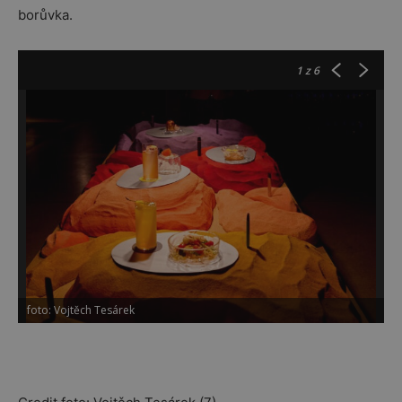
borůvka.
1
z 6
foto: Vojtěch Tesárek
f