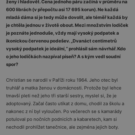
ženy i hladovět. Cena jednoho páru začíná v průměru na
600 librách (v přepočtu asi 17 695 korun). Ne každá
mladá dáma si je tedy může dovolit, ale téměř každá by
je chtěla jednou v životě obout. Mezi množstvím lodiček
je poznáte jednoduše, vždy mají vysoký podpatek a
ikonickou červenou podešev. „Dvanáct centimetrů
vysoký podpatek je ideální,“ prohlásil sám návrhář. Kdo
o jeho lodičkách nazpíval píseň? A s kým vedl soudní
spor?
Christian se narodil v Paříži roku 1964. Jeho otec byl
truhlář a matka ženou v domácnosti. Protože byl lehce
tmavší pleti než jeho tři starší sestry, myslel si, že je
adoptovaný. Začal často utíkat z domu, chodil za školu a
nakonec z ní byl vyloučen. Po večerech se s kamarády
potuloval po nočních podnicích a kabaretech, kam si
nechodil prohlížet tanečnice, ale zejména jejich boty.