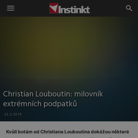
Instinkt
Christian Louboutin: milovník
extrémních podpatků
23.2.2019
Kvůli botám od Christiana Louboutina dokážou některé