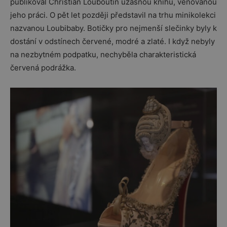
publikoval Christian Louboutin úžasnou knihu, věnovanou
jeho práci. O pět let později představil na trhu minikolekci
nazvanou Loubibaby. Botičky pro nejmenší slečinky byly k
dostání v odstínech červené, modré a zlaté. I když nebyly
na nezbytném podpatku, nechyběla charakteristická
červená podrážka.