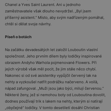
Chanel a Yves Saint Laurent. Ani u jednoho
zaměstnavatele však dlouho nevydržel. „Byl jsem
příšerný asistent.“ Místo, aby svým nadřízeným pomáhal,
chtěl si dělat svoje návrhy.
Píseň o botách
Na začátku devadesátých let založil Louboutin vlastní
společnost. Jeho prvním dílem byly lodičky inspirované
obrazem Andyho Warhola pojmenované Flowers. Při
jejich výrobě však měl pocit, že jim stále něco chybí.
Nakonec si od své asistentky vypůjčil červený lak na
nehty a vyzkoušel natřít podrážku načerveno. A voilà,
nápad zafungoval. „Muži jsou jako býci, milují červenou.“
Některé ženy, jež si nemohou boty od Louboutina dovolit,
dodnes používají trik s lakem na nehty, kterým si natírají
„obyčejné“ lodičky. V tomto desetiletí dosáhl Christian