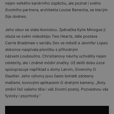
nejen velkého kariérního úspěchu, ale poznal i svého
životního partnera, architekta Louise Benecha, se kterým
žije dodnes.
Jeho obuv se stala ikonickou. Zpěvačka Kylie Minogue ji
obula ve svém videoklipu
Two Hearts
, dále postava
Carrie Bradshaw v seriálu
Sex ve městě
a Jennifer Lopez
dokonce nazpívala písničku s příhodným
názvem
Louboutins
. Christianovy návrhy uchvátily nejen
celebrity, ale i známé módní značky. Už delší dobu úzce
spolupracuje například s domy Lanvin, Givenchy či
Gaultier. Jeho výtvory jsou často bohatě zdobeny
mašlemi, kovovými aplikacemi či drahými kameny. „Boty
změní řeč vašeho těla i váš životní postoj. Pozvednou vás
fyzicky i psychicky.“