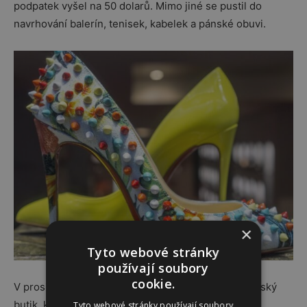
podpatek vyšel na 50 dolarů. Mimo jiné se pustil do
navrhování balerín, tenisek, kabelek a pánské obuvi.
×
Tyto webové stránky
používají soubory
cookie.
V prosinci minulého roku otevřel Christian první český
butik, který byl umístěn – jak jinak – než v luxusní
Tyto webové stránky používají soubory