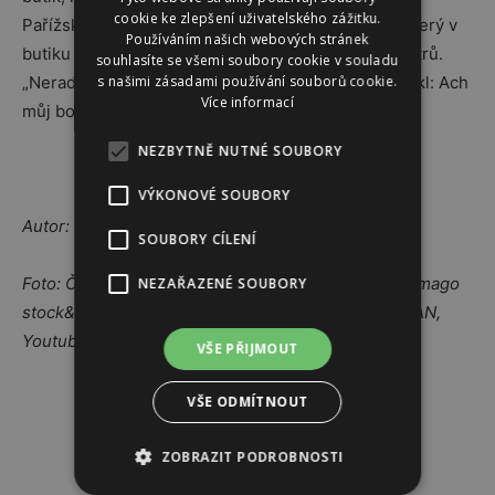
cookie ke zlepšení uživatelského zážitku.
Pařížské ulici v centru Prahy. Nejvyšší podpatek, který v
Používáním našich webových stránek
butiku najdete, má neuvěřitelných patnáct centimetrů.
souhlasíte se všemi soubory cookie v souladu
s našimi zásadami používání souborů cookie.
„Nerad bych, aby se někdo podíval na mé boty a řekl: Ach
Více informací
můj bože! Vypadají tak pohodlně…“
NEZBYTNĚ NUTNÉ SOUBORY
VÝKONOVÉ SOUBORY
Autor: -tya-
SOUBORY CÍLENÍ
Foto: ČTK/PA/Matt Crossick, imago stock&people/imago
NEZAŘAZENÉ SOUBORY
stock&people, AP/Rachelle Blidner, MARK LENNIHAN,
Youtube/Michaeltje1984
VŠE PŘIJMOUT
Reklama
VŠE ODMÍTNOUT
ZOBRAZIT PODROBNOSTI