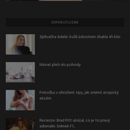
DOPORUČUJEME
Zpěvačka Adele: kvůli úzkostem zhubla 45 kilo
Návrat pleti do pohody
Pokožka v ohrožení: tipy, jak zmírnit atopický
ekzém
Recenze: Brad Pitt ukázal, co je to pravý
adrenalin. Snímek F1...