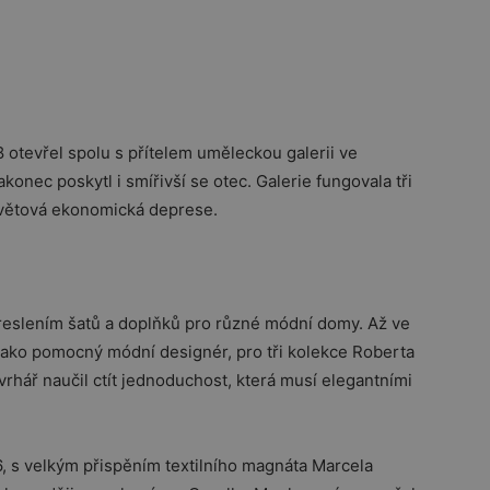
8 otevřel spolu s přítelem uměleckou galerii ve
onec poskytl i smířivší se otec. Galerie fungovala tři
světová ekonomická deprese.
 kreslením šatů a doplňků pro různé módní domy. Až ve
t jako pomocný módní designér, pro tři kolekce Roberta
ávrhář naučil ctít jednoduchost, která musí elegantními
6, s velkým přispěním textilního magnáta Marcela