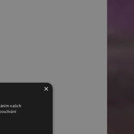
×
váním našich
používání