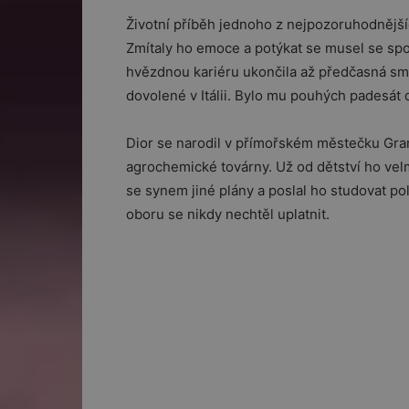
Životní příběh jednoho z nejpozoruhodnějš
Zmítaly ho emoce a potýkat se musel se spo
hvězdnou kariéru ukončila až předčasná smr
dovolené v Itálii. Bylo mu pouhých padesát d
Dior se narodil v přímořském městečku Gran
agrochemické továrny. Už od dětství ho velm
se synem jiné plány a poslal ho studovat pol
oboru se nikdy nechtěl uplatnit.