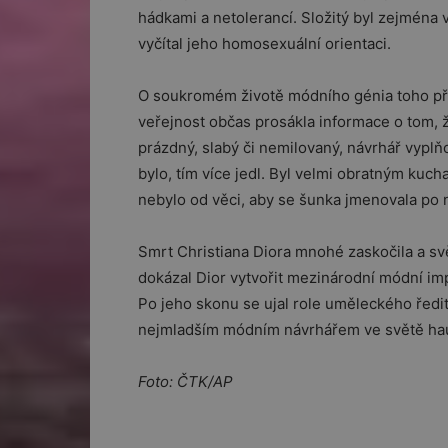
hádkami a netolerancí. Složitý byl zejména
vyčítal jeho homosexuální orientaci.
O soukromém životě módního génia toho příli
veřejnost občas prosákla informace o tom, ž
prázdný, slabý či nemilovaný, návrhář vyplňo
bylo, tím více jedl. Byl velmi obratným kuc
nebylo od věci, aby se šunka jmenovala po
Smrt Christiana Diora mnohé zaskočila a svět
dokázal Dior vytvořit mezinárodní módní impé
Po jeho skonu se ujal role uměleckého ředit
nejmladším módním návrhářem ve světě hau
Foto: ČTK/AP