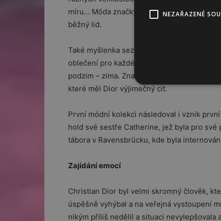
míru… Móda značky Dior se skvěle prodávala
NEZAŘAZENÉ SO
běžný lid.
Také myšlenka sezónních kolekcí se zrodila
oblečení pro každé ze čtyř ročních období zv
podzim – zima. Značka Dior rozšířila svou p
které měl Dior výjimečný cit.
První módní kolekci následoval i vznik první
hold své sestře Catherine, jež byla pro své
tábora v Ravensbrücku, kde byla internován
Zajídání emocí
Christian Dior byl velmi skromný člověk, kte
úspěšně vyhýbal a na veřejná vystoupení m
nikým příliš nedělil a situaci nevylepšoval