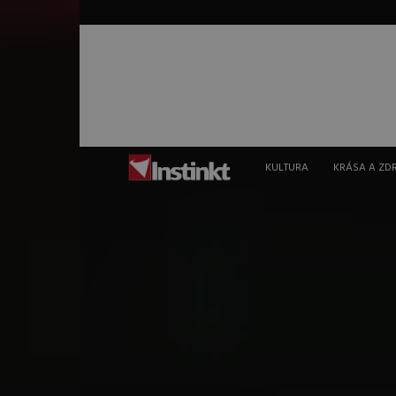
Instinkt
KULTURA
KRÁSA A ZD