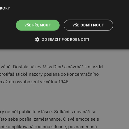
 po celém světě, kupovaly ji významné osobnosti i
UBORY
VŠE PŘIJMOUT
VŠE ODMÍTNOUT
 v hlavě slavného návrháře. Ten původně připravoval
lášť. Později byla zavedena praxe kolekcí jaro – léto a
ZOBRAZIT PODROBNOSTI
ůsobnost i do světa kosmetiky a luxusních vůní, pro
 vůně. Dostala název Miss Dior! a návrhář s ní vzdal
 protifašistické názory poslána do koncentračního
a až do osvobození v květnu 1945.
rý neměl publicitu v lásce. Setkání s novináři se
ísto sebe posílal zaměstnance. O své emoce se s
a ani komplikovaná rodinná situace, poznamenaná