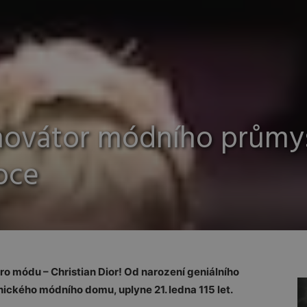
 inovátor módního průmy
oce
o módu – Christian Dior! Od narození geniálního
ického módního domu, uplyne 21. ledna 115 let.