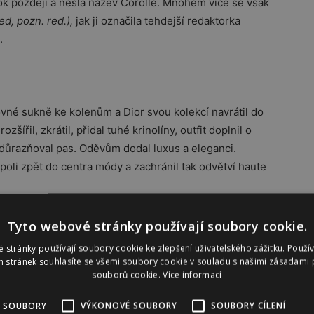
ok později a nesla název Corolle. Mnohem více se však
ed, pozn. red.),
jak ji označila tehdejší redaktorka
.
ovné sukně ke kolenům a Dior svou kolekcí navrátil do
šířil, zkrátil, přidal tuhé krinolíny, outfit doplnil o
zdůrazňoval pas. Oděvům dodal luxus a eleganci.
oli zpět do centra módy a zachránil tak odvětví haute
doplňků, které proto nevyráběl na jednom místě, ale v
Tyto webové stránky používají soubory cookie.
elkou kritiku, ale později si podobný způsob výroby
 stránky používají soubory cookie ke zlepšení uživatelského zážitku. Použí
 stránek souhlasíte se všemi soubory cookie v souladu s našimi zásadami 
souborů cookie.
Více informací
 kolekcí. Jednotlivé kusy oblečení se vyráběly v
 SOUBORY
VÝKONOVÉ SOUBORY
SOUBORY CÍLENÍ
bchodech. Do té doby byla většina oděvů vyráběna na