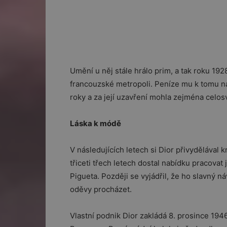
Umění u něj stále hrálo prim, a tak roku 192
francouzské metropoli. Peníze mu k tomu nak
roky a za její uzavření mohla zejména celo
Láska k módě
V následujících letech si Dior přivydělával
třiceti třech letech dostal nabídku pracova
Pigueta. Později se vyjádřil, že ho slavný n
oděvy procházet.
Vlastní podnik Dior zakládá 8. prosince 194