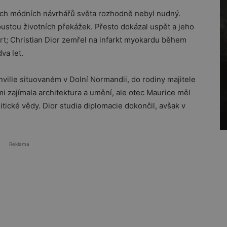
ích módních návrhářů světa rozhodně nebyl nudný.
ustou životních překážek. Přesto dokázal uspět a jeho
t; Christian Dior zemřel na infarkt myokardu během
va let.
ville situovaném v Dolní Normandii, do rodiny majitele
i zajímala architektura a umění, ale otec Maurice měl
itické vědy. Dior studia diplomacie dokončil, avšak v
Reklama