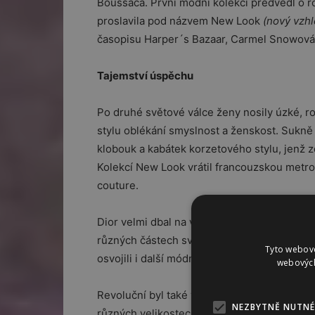
Boussaca. První módní kolekci předvedl o r
proslavila pod názvem New Look
(nový vzhl
časopisu Harper´s Bazaar, Carmel Snowová
Tajemství úspěchu
Po druhé světové válce ženy nosily úzké, r
stylu oblékání smyslnost a ženskost. Sukně roz
klobouk a kabátek korzetového stylu, jenž 
Kolekcí New Look vrátil francouzskou metrop
couture.
Dior velmi dbal na vysokou kvalitu oděvů i 
různých částech světa. Zprvu za to sklidil v
Tyto webové
osvojili i další módní domy.
webových
Revoluční byl také ve způsobu prodeje svých
NEZBYTNĚ NUTNÉ
různých velikostech a daly se zakoupit v o