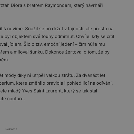
 vztah Diora s bratrem Raymondem, který návrháři
š nevíme. Snažil se ho držet v tajnosti, ale přesto na
e byl objektem své touhy odmítnut. Chvíle, kdy se cítil
val jídlem. Šlo o tzv. emoční jedení – čím hůře mu
hařem a miloval šunku. Dokonce žertoval o tom, že by
 něm.
 módy díky ní utrpěl velkou ztrátu. Za dvanáct let
rium, které změnilo pravidla i pohled lidí na odívání.
ele mladý Yves Saint Laurent, který se tak stal
te couture.
Reklama