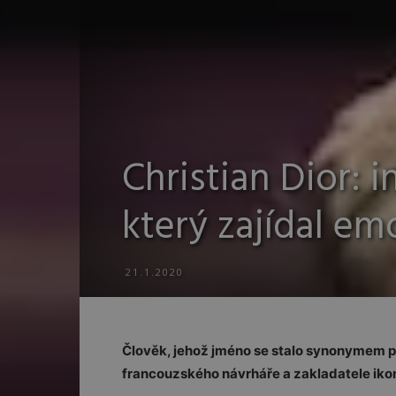
Christian Dior:
který zajídal em
21.1.2020
Člověk, jehož jméno se stalo synonymem pr
francouzského návrháře a zakladatele ikon