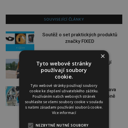
SOUVISEJÍCÍ ČLÁNKY
Soutěž o set praktických produktů
značky FIXED
×
Gabriela Soukalová se nebojí
Tyto webové stránky
sportovat ani v těhotenství
používají soubory
cookie.
Tyto webové stránky používají soubory
Dopřejte si na Colours of Ostrava
cookie ke zlepšení uživatelského zážitku.
pauzu plnou zážitků v IQOS zóně
Používáním našich webových stránek
souhlasíte se všemi soubory cookie v souladu
s našimi zásadami používání souborů cookie.
Více informací
NEZBYTNĚ NUTNÉ SOUBORY