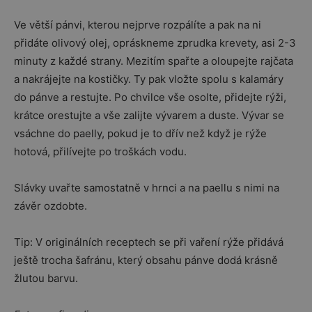
Ve větší pánvi, kterou nejprve rozpálíte a pak na ni
přidáte olivový olej, opráskneme zprudka krevety, asi 2-3
minuty z každé strany. Mezitím spařte a oloupejte rajčata
a nakrájejte na kostičky. Ty pak vložte spolu s kalamáry
do pánve a restujte. Po chvilce vše osolte, přidejte rýži,
krátce orestujte a vše zalijte vývarem a duste. Vývar se
vsáchne do paelly, pokud je to dřív než když je rýže
hotová, přilívejte po troškách vodu.
Slávky uvařte samostatně v hrnci a na paellu s nimi na
závěr ozdobte.
Tip: V originálních receptech se při vaření rýže přidává
ještě trocha šafránu, který obsahu pánve dodá krásně
žlutou barvu.