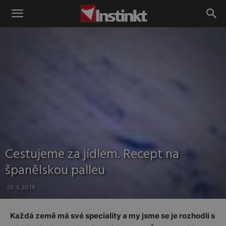
Instinkt
Cestujeme za jídlem. Recept na
španělskou palleu
20.6.2018
Každá země má své speciality a my jsme se je rozhodli s