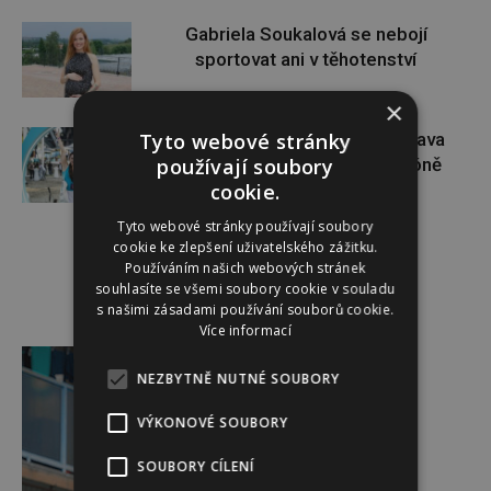
Gabriela Soukalová se nebojí
sportovat ani v těhotenství
×
Tyto webové stránky
Dopřejte si na Colours of Ostrava
používají soubory
pauzu plnou zážitků v IQOS zóně
cookie.
Tyto webové stránky používají soubory
cookie ke zlepšení uživatelského zážitku.
Používáním našich webových stránek
souhlasíte se všemi soubory cookie v souladu
s našimi zásadami používání souborů cookie.
Více informací
Reklama
NEZBYTNĚ NUTNÉ SOUBORY
VÝKONOVÉ SOUBORY
SOUBORY CÍLENÍ