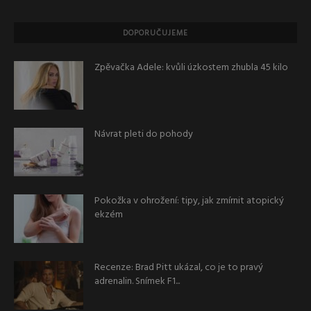
DOPORUČUJEME
Zpěvačka Adele: kvůli úzkostem zhubla 45 kilo
Návrat pleti do pohody
Pokožka v ohrožení: tipy, jak zmírnit atopický
ekzém
Recenze: Brad Pitt ukázal, co je to pravý
adrenalin. Snímek F1...