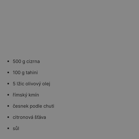
500 g cizrna
100 g tahini
5 lžic olivový olej
římský kmín
česnek podle chuti
citronová šťáva
sůl