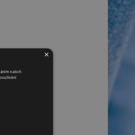
×
váním našich
používání