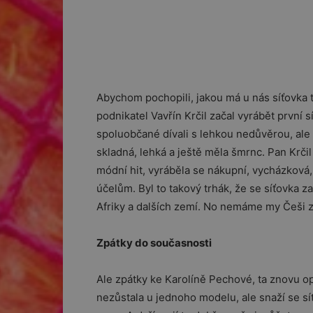
Abychom pochopili, jakou má u nás síťovka tr
podnikatel Vavřín Krčil začal vyrábět první s
spoluobčané dívali s lehkou nedůvěrou, ale n
skladná, lehká a ještě měla šmrnc. Pan Krčil
módní hit, vyráběla se nákupní, vycházková,
účelům. Byl to takový trhák, že se síťovka z
Afriky a dalších zemí. No nemáme my Češi z
Zpátky do současnosti
Ale zpátky ke Karolíně Pechové, ta znovu opr
nezůstala u jednoho modelu, ale snaží se síťo