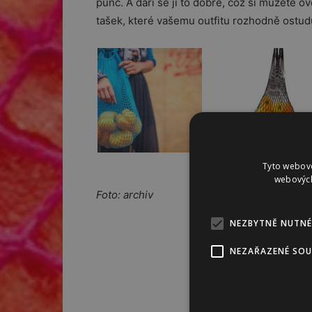
punc. A daří se jí to dobře, což si můžete o
tašek, které vašemu outfitu rozhodně ostud
Tyto webové
webových
Foto: archiv
NEZBYTNĚ NUTNÉ
NEZAŘAZENÉ SO