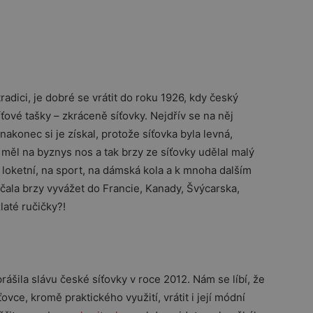
adici, je dobré se vrátit do roku 1926, kdy český
íťové tašky – zkráceně síťovky. Nejdřív se na něj
akonec si je získal, protože síťovka byla levná,
 měl na byznys nos a tak brzy ze síťovky udělal malý
 loketní, na sport, na dámská kola a k mnoha dalším
ačala brzy vyvážet do Francie, Kanady, Švýcarska,
laté ručičky?!
ášila slávu české síťovky v roce 2012. Nám se líbí, že
vce, kromě praktického využití, vrátit i její módní