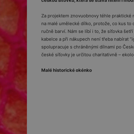
českou síťovku, která se stává hitem i mó
Za projektem znovuobnovy téhle praktické n
na malé umělecké dílko, protože, co kus to o
ručně barví. Nám se líbí i to, že síťovka šetří
kabelce a při nákupech není třeba nabírat “i
spolupracuje s chráněnými dílnami po České 
české síťovky je určitou charitativně – ekol
Malé historické okénko