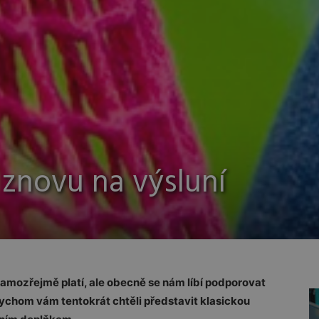
 znovu na výsluní
samozřejmě platí, ale obecně se nám líbí podporovat
bychom vám tentokrát chtěli představit klasickou