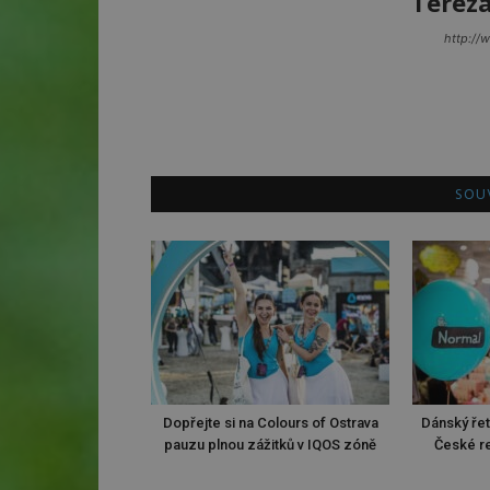
Terez
http://
SOUV
Dopřejte si na Colours of Ostrava
Dánský ře
pauzu plnou zážitků v IQOS zóně
České re