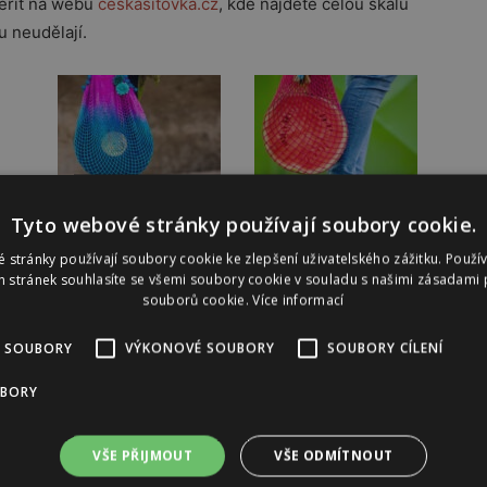
věřit na webu
ceskasitovka.cz
, kde najdete celou škálu
u neudělají.
Tyto webové stránky používají soubory cookie.
 stránky používají soubory cookie ke zlepšení uživatelského zážitku. Použí
 stránek souhlasíte se všemi soubory cookie v souladu s našimi zásadami 
souborů cookie.
Více informací
 SOUBORY
VÝKONOVÉ SOUBORY
SOUBORY CÍLENÍ
Reklama
UBORY
VŠE PŘIJMOUT
VŠE ODMÍTNOUT