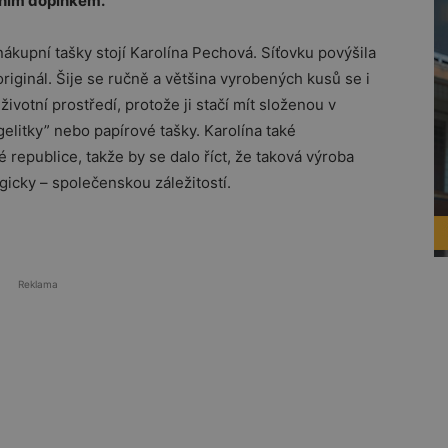
dním doplňkem.
ákupní tašky stojí Karolína Pechová. Síťovku povýšila
riginál. Šije se ručně a většina vyrobených kusů se i
 životní prostředí, protože ji stačí mít složenou v
gelitky” nebo papírové tašky. Karolína také
republice, takže by se dalo říct, že taková výroba
ogicky – společenskou záležitostí.
Reklama