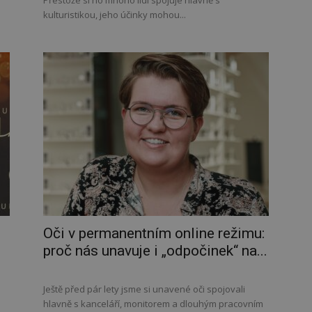
Přestože si ho mnoho lidí spojuje hlavně s
kulturistikou, jeho účinky mohou...
Oči v permanentním online režimu:
proč nás unavuje i „odpočinek“ na...
Ještě před pár lety jsme si unavené oči spojovali
hlavně s kanceláří, monitorem a dlouhým pracovním