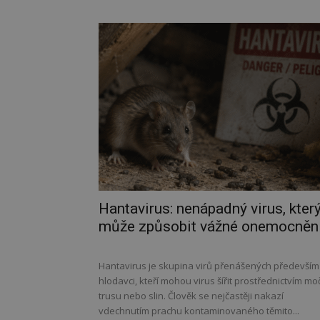
Hantavirus: nenápadný virus, kter
může způsobit vážné onemocněn
Hantavirus je skupina virů přenášených především
hlodavci, kteří mohou virus šířit prostřednictvím moč
trusu nebo slin. Člověk se nejčastěji nakazí
vdechnutím prachu kontaminovaného těmito...