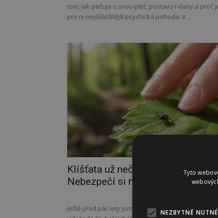
tom, jak pečuje o svou pleť, postavu i vlasy a proč j
pro ni nejdůležitější psychická pohoda. V...
Klíšťata už nečíhají jen v lese.
Tyto webové
Nebezpečí si můžeme přinést i...
webových
Ještě před pár lety jsme měli klíšťata spojená hlavn
NEZBYTNĚ NUTNÉ