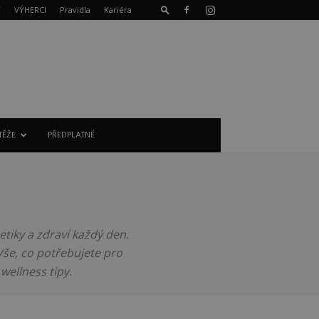
T
VÝHERCI
Pravidla
Kariéra
TĚŽE
PŘEDPLATNÉ
metiky a zdraví každý den.
Vše, co potřebujete pro
 wellness tipy.