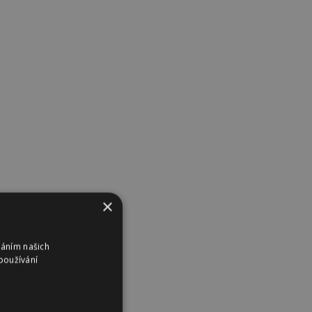
×
váním našich
používání