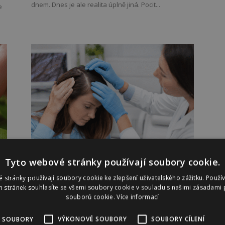
dnem. Dnes je ale realita úplně jiná. Pocit...
e
Tyto webové stránky používají soubory cookie.
Vypadávání vlasů netrápí jen muže.
 stránky používají soubory cookie ke zlepšení uživatelského zážitku. Použí
Lékařka radí jak bojovat s
 stránek souhlasíte se všemi soubory cookie v souladu s našimi zásadami 
souborů cookie.
Více informací
řídnoucí...
ě s
 SOUBORY
VÝKONOVÉ SOUBORY
SOUBORY CÍLENÍ