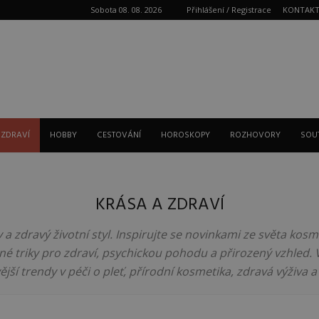
Sobota 08. 08. 2026
Přihlášení / Registrace
KONTAK
Reklama
 ZDRAVÍ
HOBBY
CESTOVÁNÍ
HOROSKOPY
ROZHOVORY
SOU
KRÁSA A ZDRAVÍ
sy a zdravý životní styl. Inspirujte se novinkami ze světa kos
né triky pro zdraví, psychickou pohodu a přirozený vzhled. 
jší trendy v péči o pleť, přírodní kosmetika, zdravá výživa a