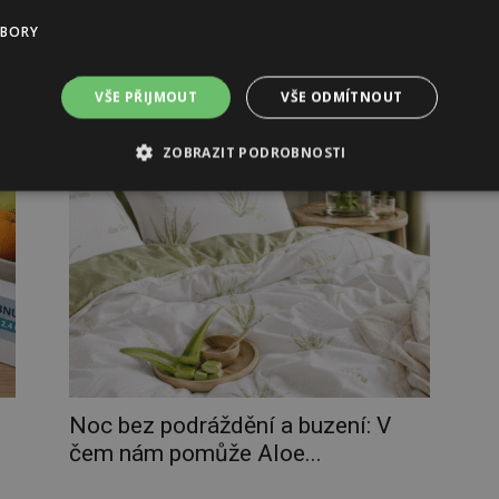
em
Vypadávání vlasů nemusí být jen estetický problém,
ale často signalizuje i zdravotní potíže, hormonální
UBORY
změny nebo dlouhodobý stres. Jaké možnosti dnes
nabízí moderní dermatologie,...
VŠE PŘIJMOUT
VŠE ODMÍTNOUT
ZOBRAZIT PODROBNOSTI
Noc bez podráždění a buzení: V
čem nám pomůže Aloe...