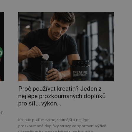
Proč používat kreatin? Jeden z
nejlépe prozkoumaných doplňků
pro sílu, výkon...
rh
Kreatin patří mezi nejznámější a nejlépe
prozkoumané doplňky stravy ve sportovní výživě.