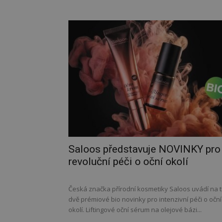
Saloos představuje NOVINKY pro
revoluční péči o oční okolí
Česká značka přírodní kosmetiky Saloos uvádí na t
dvě prémiové bio novinky pro intenzivní péči o oční
okolí. Liftingové oční sérum na olejové bázi...