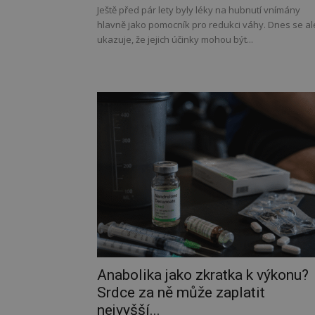
Ještě před pár lety byly léky na hubnutí vnímány
hlavně jako pomocník pro redukci váhy. Dnes se al
ukazuje, že jejich účinky mohou být...
Anabolika jako zkratka k výkonu?
Srdce za ně může zaplatit
nejvyšší...