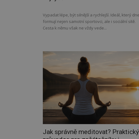
Vypadat lépe, být silnější a rychlejší. Ideál, který dn
formují nejen samotní sportovci, ale i sociální sítě.
Cesta k němu však ne vždy vede...
Jak správně meditovat? Praktický