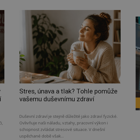
ý
Stres, únava a tlak? Tohle pomůže
í
vašemu duševnímu zdraví
Duševní zdraví je stejně důležité jako zdraví fyzické.
i,
Ovlivňuje naši náladu, vztahy, pracovní výkon i
schopnost zvládat stresové situace. V dnešní
uspěchané době však...