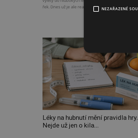
výlety do hlubokých lesů nebo vlhkých oblastí kol
řek. Dnes už je ale realita...
NEZAŘAZENÉ SO
Léky na hubnutí mění pravidla hry.
Nejde už jen o kila...