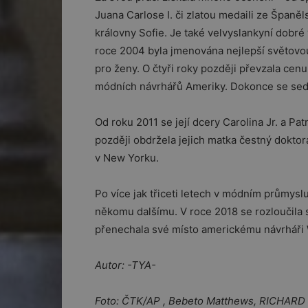
Juana Carlose I. či zlatou medaili ze Španěl
královny Sofie. Je také velvyslankyní dobré
roce 2004 byla jmenována nejlepší světovo
pro ženy. O čtyři roky později převzala cen
módních návrhářů Ameriky. Dokonce se sedm
Od roku 2011 se její dcery Carolina Jr. a Pa
později obdržela jejich matka čestný doktor
v New Yorku.
Po více jak třiceti letech v módním průmysl
někomu dalšímu. V roce 2018 se rozloučila
přenechala své místo americkému návrháři W
Autor: -TYA-
Foto: ČTK/AP , Bebeto Matthews, RICH