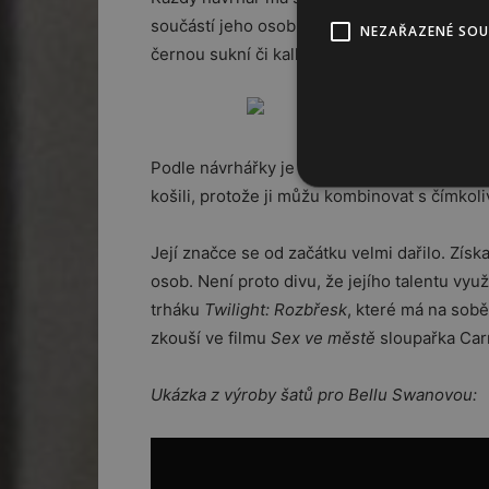
součástí jeho osobnosti. V případě Caroliny t
NEZAŘAZENÉ SO
černou sukní či kalhotami. Dokonce se velmi 
Podle návrhářky je tento kus oděvu jednoduc
košili, protože ji můžu kombinovat s čímkol
Její značce se od začátku velmi dařilo. Zís
osob. Není proto divu, že jejího talentu využi
trháku
Twilight: Rozbřesk
, které má na sob
zkouší ve filmu
Sex ve městě
sloupařka Car
Ukázka z výroby šatů pro Bellu Swanovou: