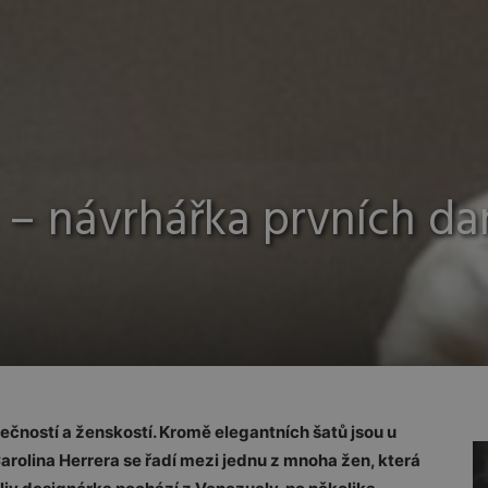
a – návrhářka prvních d
ečností a ženskostí. Kromě elegantních šatů jsou u
Carolina Herrera se řadí mezi jednu z mnoha žen, která