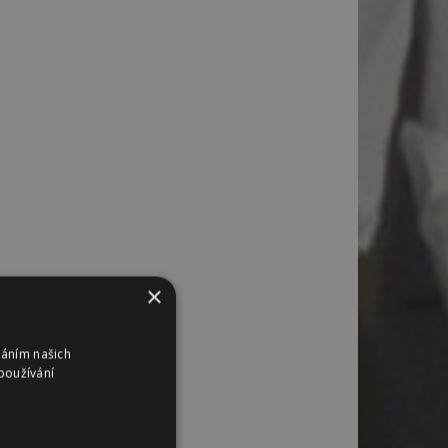
×
váním našich
používání