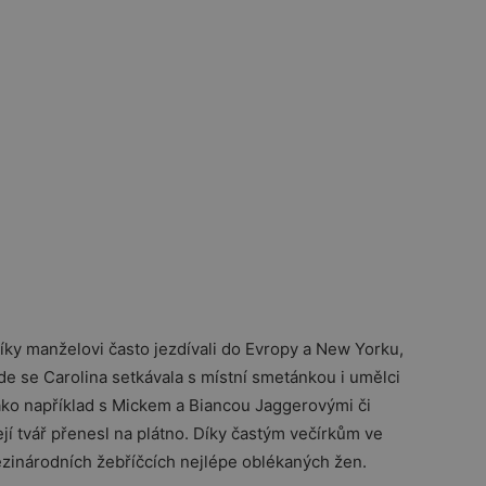
íky manželovi často jezdívali do Evropy a New Yorku,
de se Carolina setkávala s místní smetánkou i umělci
ako například s Mickem a Biancou Jaggerovými či
jí tvář přenesl na plátno. Díky častým večírkům ve
ezinárodních žebříčcích nejlépe oblékaných žen.