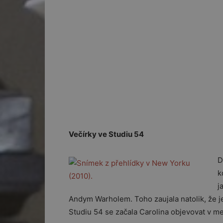
Večírky ve Studiu 54
D
k
j
Andym Warholem. Toho zaujala natolik, že je
Studiu 54 se začala Carolina objevovat v m