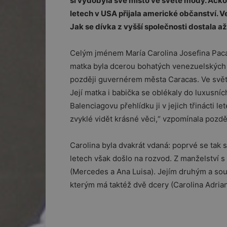
si vydobyla své místo ve světě módy. Ačko
letech v USA přijala americké občanství. V
Jak se dívka z vyšší společnosti dostala 
Celým jménem María Carolina Josefina Pacan
matka byla dcerou bohatých venezuelských m
později guvernérem města Caracas. Ve svět
Její matka i babička se oblékaly do luxusníc
Balenciagovu přehlídku ji v jejich třinácti l
zvyklé vidět krásné věci,“ vzpomínala pozděj
Carolina byla dvakrát vdaná: poprvé se tak 
letech však došlo na rozvod. Z manželství
(Mercedes a Ana Luisa). Jejím druhým a s
kterým má taktéž dvě dcery (Carolina Adriana