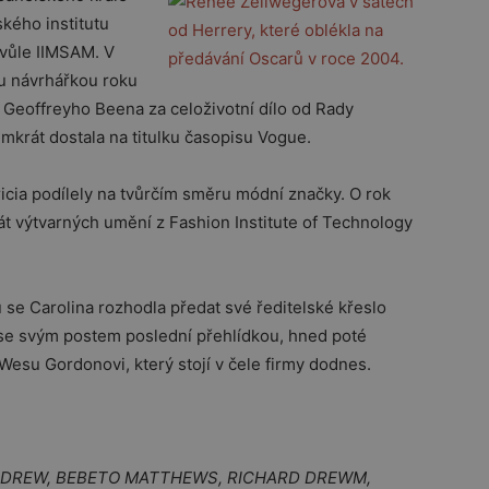
ského institutu
 vůle IIMSAM. V
u návrhářkou roku
u Geoffreyho Beena za celoživotní dílo od Rady
krát dostala na titulku časopisu Vogue.
tricia podílely na tvůrčím směru módní značky. O rok
át výtvarných umění z Fashion Institute of Technology
u se Carolina rozhodla předat své ředitelské křeslo
 se svým postem poslední přehlídkou, hned poté
esu Gordonovi, který stojí v čele firmy dodnes.
ARD DREW, BEBETO MATTHEWS, RICHARD DREWM,