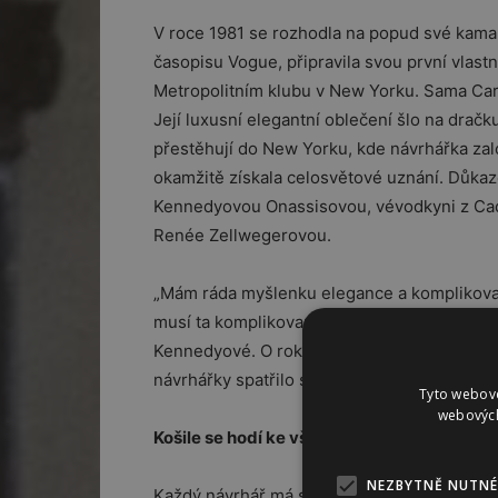
V roce 1981 se rozhodla na popud své kama
časopisu Vogue, připravila svou první vlast
Metropolitním klubu v New Yorku. Sama Caro
Její luxusní elegantní oblečení šlo na dračk
přestěhují do New Yorku, kde návrhářka zal
okamžitě získala celosvětové uznání. Důkazem
Kennedyovou Onassisovou, vévodkyni z Cad
Renée Zellwegerovou.
„Mám ráda myšlenku elegance a komplikovan
musí ta komplikovanost vypadat jednoduše.“
Kennedyové. O rok později představila svou
návrhářky spatřilo světlo světa v roce 1988,
Tyto webové
webových
Košile se hodí ke všemu
NEZBYTNĚ NUTNÉ
Každý návrhář má svůj oblíbený kus oblečení