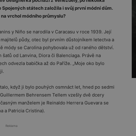
liv designérka pochází z Venezuely, po několika
e Spojených státech založila i svůj první módní dům.
až na vrchol módního průmyslu?
ins y Niño se narodila v Caracasu v roce 1939. Její
ajitelů půdy, otec byl prvním důstojníkem letectva a
ě módy se Carolina pohybovala už od raného dětství.
h šatů od Lanvina, Diora či Balenciaga. Právě na
etech odvezla babička až do Paříže. „Moje oko bylo
i.
stalo, když ji bylo pouhých osmnáct let, hned po sedmi
 s Guillermem Behrensem Tellem vzešly dvě dcery
oučasným manželem je Reinaldo Herrera Guevara se
 a Patricia Cristina).
Reklama