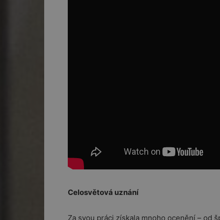
Celosvětová uznání
Za svou práci získala mnoho ocenění – od š