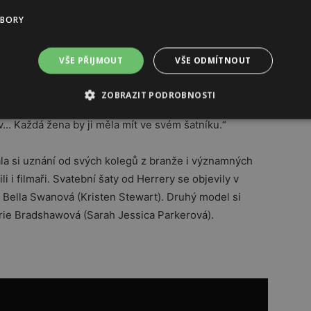
o je bílá košile. Nosí ji všude ať už v kombinaci s
UBORY
často objevuje i v jejích kolekcích.
VŠE PŘIJMOUT
VŠE ODMÍTNOUT
ZOBRAZIT PODROBNOSTI
hý, ale zároveň velmi svůdný. „Celý život nosím bílou
iv… Každá žena by ji měla mít ve svém šatníku.“
kala si uznání od svých kolegů z branže i významných
li i filmaři. Svatební šaty od Herrery se objevily v
ě Bella Swanová (Kristen Stewart). Druhý model si
rie Bradshawová (Sarah Jessica Parkerová).