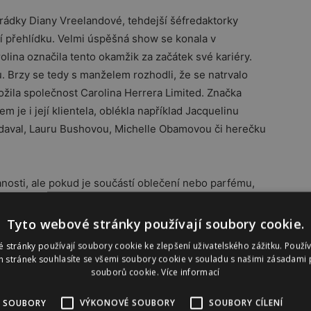
rádky Diany Vreelandové, tehdejší šéfredaktorky
ní přehlídku. Velmi úspěšná show se konala v
lina označila tento okamžik za začátek své kariéry.
u. Brzy se tedy s manželem rozhodli, že se natrvalo
ožila společnost Carolina Herrera Limited. Značka
 je i její klientela, oblékla například Jacquelinu
aval, Lauru Bushovou, Michelle Obamovou či herečku
osti, ale pokud je součástí oblečení nebo parfému,
 V roce 1986 navrhla svatební šaty Caroline
 první svatební kolekci. První parfém nesoucí jméno
Tyto webové stránky používají soubory cookie.
 od té doby patří její vůně mezi nejvyhledávanější.
 stránky používají soubory cookie ke zlepšení uživatelského zážitku. Použí
 stránek souhlasíte se všemi soubory cookie v souladu s našimi zásadami 
souborů cookie.
Více informací
 SOUBORY
VÝKONOVÉ SOUBORY
SOUBORY CÍLENÍ
 nebo barvu, na kterou nedá dopustit a která je takřka