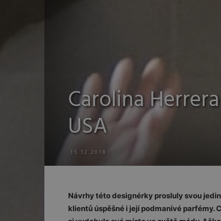
Carolina Herrer
USA
15.12.2018
Návrhy této designérky prosluly svou jedin
klientů úspěšné i její podmanivé parfémy. 