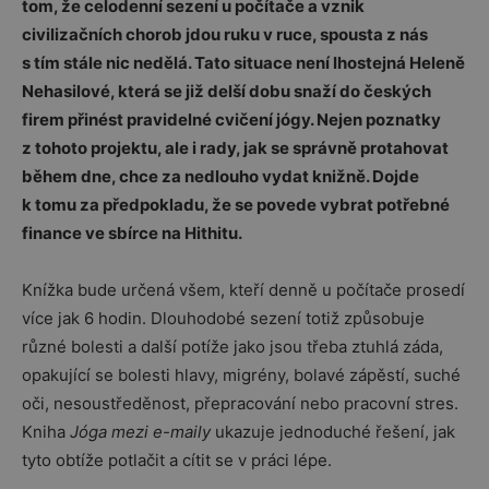
tom, že celodenní sezení u počítače a vznik
civilizačních chorob jdou ruku v ruce, spousta z nás
s tím stále nic nedělá. Tato situace není lhostejná Heleně
Nehasilové, která se již delší dobu snaží do českých
firem přinést pravidelné cvičení jógy. Nejen poznatky
z tohoto projektu, ale i rady, jak se správně protahovat
během dne, chce za nedlouho vydat knižně. Dojde
k tomu za předpokladu, že se povede vybrat potřebné
finance ve sbírce na Hithitu.
Knížka bude určená všem, kteří denně u počítače prosedí
více jak 6 hodin. Dlouhodobé sezení totiž způsobuje
různé bolesti a další potíže jako jsou třeba ztuhlá záda,
opakující se bolesti hlavy, migrény, bolavé zápěstí, suché
oči, nesoustředěnost, přepracování nebo pracovní stres.
Kniha
Jóga mezi e-maily
ukazuje jednoduché řešení, jak
tyto obtíže potlačit a cítit se v práci lépe.