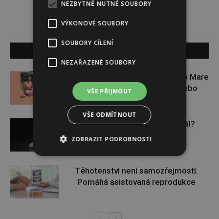
NEZBYTNĚ NUTNÉ SOUBORY
VÝKONOVÉ SOUBORY
SOUBORY CÍLENÍ
SOUVISEJÍCÍ ČLÁNKY
NEZAŘAZENÉ SOUBORY
Zapojte se do letní soutěže s Rio Mare
a vyhrajte iWatch Series 11 nebo
VŠE PŘIJMOUT
jógamatku
VŠE ODMÍTNOUT
Budou se vraždit malé děti dál?
ZOBRAZIT PODROBNOSTI
Těhotenství není samozřejmostí.
Pomáhá asistovaná reprodukce