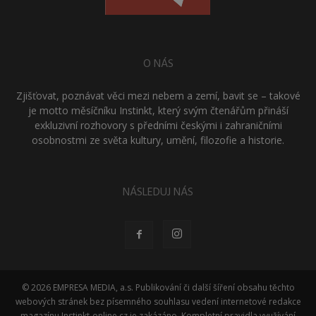
O NÁS
Zjišťovat, poznávat věci mezi nebem a zemí, bavit se – takové
je motto měsíčníku Instinkt, který svým čtenářům přináší
exkluzivní rozhovory s předními českými i zahraničními
osobnostmi ze světa kultury, umění, filozofie a historie.
NÁSLEDUJ NÁS
© 2026 EMPRESA MEDIA, a.s. Publikování či další šíření obsahu těchto
webových stránek bez písemného souhlasu vedení internetové redakce
magazínu Instinkt-online.cz je zakázáno. Kompletní pravidla využívání