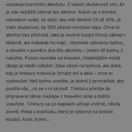
vysokoprocentního alkoholu. Z vlastní zkušenosti vím, že
je zde nejtěžší sehnat ten alkohol. Ačkoli se v mnoha
návodech uvádí, že stačí, aby měl alkohol 35 až 40%, já
mám zkušenost, že 50% působí mnohem lépe. Chce to
alkohol bez příchutě, také je možné koupit lihový základ v
lékárně, ale málokde ho mají… Vezmete vybranou bylinu,
a obvykle v poměru dva díly alkoholu – jeden díl byliny, ji
naložíte. Potom necháte na tmavém, chladnějším místě
(špajz je ideál) odležet. Zase závisí na bylince, ale doba,
kdy je tinktury hotová je čtrnáct dní a déle – chce to
vyzkoušet. Než bylinu zcedíte, je dobré ji promačkat, aby
pustila vše, „co se v ní skrývá“. Tinkturu přelijte do
připravené láhve (nejlépe z tmavého skla) a dobře
uzavřete. Tinktury se po kapkách užívají vnitřně, někdy
zevně, třeba u kostivalu, který je výborný na bolesti
kloubů, kostí, kolen…