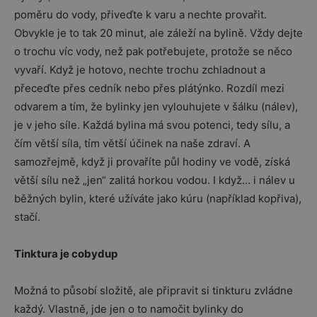
poměru do vody, přiveďte k varu a nechte provařit.
Obvykle je to tak 20 minut, ale záleží na bylině. Vždy dejte
o trochu víc vody, než pak potřebujete, protože se něco
vyvaří. Když je hotovo, nechte trochu zchladnout a
přeceďte přes cedník nebo přes plátýnko. Rozdíl mezi
odvarem a tím, že bylinky jen vylouhujete v šálku (nálev),
je v jeho síle. Každá bylina má svou potenci, tedy sílu, a
čím větší síla, tím větší účinek na naše zdraví. A
samozřejmě, když ji provaříte půl hodiny ve vodě, získá
větší sílu než „jen“ zalitá horkou vodou. I když… i nálev u
běžných bylin, které užíváte jako kúru (například kopřiva),
stačí.
Tinktura je cobydup
Možná to působí složitě, ale připravit si tinkturu zvládne
každý. Vlastně, jde jen o to namočit bylinky do