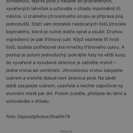
zchladnout, teprve poté ji nalijete do připravených,
vyvařených lahviček a uchováte v chladu maximálně tři
měsíce. U známého jitrocelového sirupu je příprava jiná,
jednodušší. Stačí vám dostatek nasbíraných listů jitrocele
kopinatého, které je nutné dobře oprat a osušit. Druhou
ingrediencí je pak třtinový cukr. Když vezmete tři hrsti
listů, budete potřebovat dva hrnečky třtinového cukru. A
postup je potom jednoduchý: pokrájíte listy na větší kusy,
do vyvařené a vysušené sklenice je začněte vrstvit –
jedna vrstva asi centimetr. Jitrocelovou vrstvu zasypete
cukrem a vrstvíte dokud není sklenice plná. Na závěr
ještě zasypejte cukrem, uzavřete a nechte odpočívat na
slunném místě pár dní. Potom zcedíte, přelijete do lahví a
uchováváte v chladu.
Foto: Depositphotos/Shaiith79
Reklama