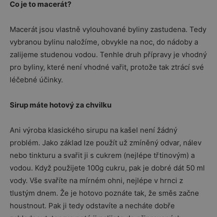
Co je to macerát?
Macerát jsou vlastně vylouhované byliny zastudena. Tedy
vybranou bylinu naložíme, obvykle na noc, do nádoby a
zalijeme studenou vodou. Tenhle druh přípravy je vhodný
pro byliny, které není vhodné vařit, protože tak ztrácí své
léčebné účinky.
Sirup máte hotový za chvilku
Ani výroba klasického sirupu na kašel není žádný
problém. Jako základ lze použít už zmíněný odvar, nálev
nebo tinkturu a svařit ji s cukrem (nejlépe třtinovým) a
vodou. Když použijete 100g cukru, pak je dobré dát 50 ml
vody. Vše svaříte na mírném ohni, nejlépe v hrnci z
tlustým dnem. Že je hotovo poznáte tak, že směs začne
houstnout. Pak ji tedy odstavíte a necháte dobře