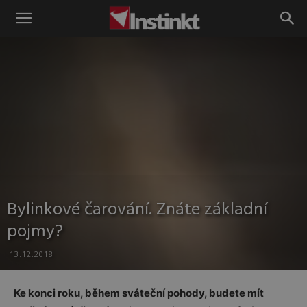
Instinkt
Bylinkové čarování. Znáte základní
pojmy?
13.12.2018
Ke konci roku, během sváteční pohody, budete mít