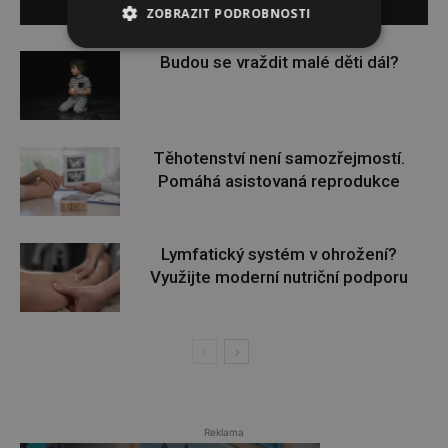
SOUVISEJÍCÍ ČLÁNKY
ZOBRAZIT PODROBNOSTI
Budou se vraždit malé děti dál?
Těhotenství není samozřejmostí.
Pomáhá asistovaná reprodukce
Lymfatický systém v ohrožení?
Využijte moderní nutriční podporu
Reklama